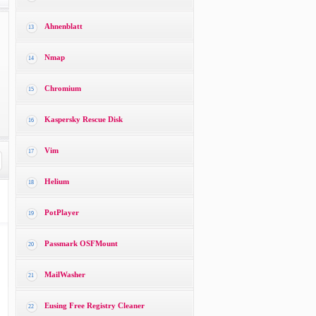
Ahnenblatt
13
Nmap
14
Chromium
15
Kaspersky Rescue Disk
16
Vim
17
Helium
18
PotPlayer
19
Passmark OSFMount
20
MailWasher
21
Eusing Free Registry Cleaner
22