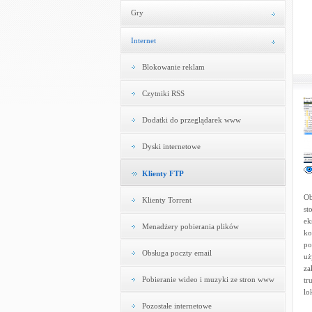
Gry
Internet
Blokowanie reklam
Czytniki RSS
Dodatki do przeglądarek www
Dyski internetowe
Klienty FTP
Ob
Klienty Torrent
st
ek
Menadżery pobierania plików
ko
po
Obsługa poczty email
uż
za
Pobieranie wideo i muzyki ze stron www
tr
lo
Pozostałe internetowe