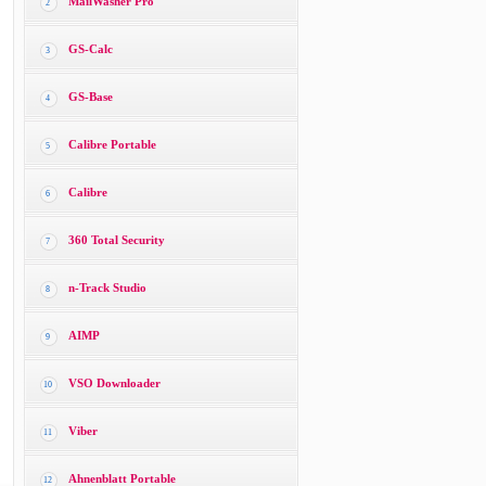
MailWasher Pro
2
GS-Calc
3
GS-Base
4
Calibre Portable
5
Calibre
6
360 Total Security
7
n-Track Studio
8
AIMP
9
VSO Downloader
10
Viber
11
Ahnenblatt Portable
12