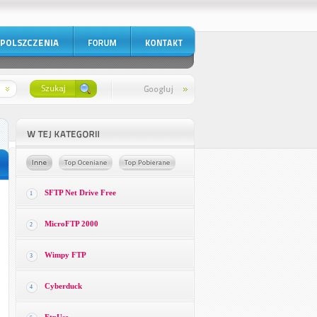
SFTP Net Drive Free
1
MicroFTP 2000
2
Wimpy FTP
3
Cyberduck
4