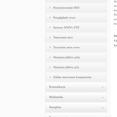
Je
uż
Pozycjonowanie SEO
ko
Pr
Przeglądarki www
uż
ho
Serwery WWW i FTP
Pr
Testowanie sieci
Li
Sy
Tworzenie stron www
Wymiana plików p2m
Wymiana plików p2p
Zdalne sterowanie komputerem
Komunikacja
Multimedia
Narzędzia