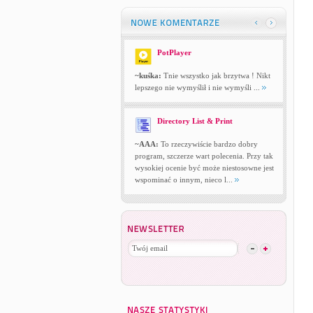
PotPlayer
~kuśka:
Tnie wszystko jak brzytwa ! Nikt
lepszego nie wymyślił i nie wymyśli ...
Directory List & Print
~AAA:
To rzeczywiście bardzo dobry
program, szczerze wart polecenia. Przy tak
wysokiej ocenie być może niestosowne jest
wspominać o innym, nieco l...