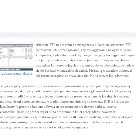
Alternate FTP to program do zarządzania plikami na serwerach FTP
(w zakresie ich porządkowania, czy też wgrywania nowych z dysku
komputera, bądź odwrotnie). Aplikacja oferuje tylko najpotrzebniejsze
opcje z tym związane, dzięki czemu jest nieporównywalnie „lekka”
względem konkurencyjnych programów, ale też niekoniecznie nadaje
się do bardziej wymagających zadań. Można ją w zasadzie traktować
zobacz zrzuty ekranu
jak proste narzędzie do wysyłania plików na serwer lub odwrotnie.
sługa jest przy tym bardzo prosta i została zorganizowana w sposób podobny, do najczęściej
osowanego w takim przypadku – interfejsu podzielonego na dwa główne okienka. Obydwa są
sploratorami plików, przy czym jeden odpowiada za prezentację danych lokalnych z naszego
mputera, drugi natomiast pokazuje te pliki, które znajdują się na serwerze FTP, z którym się
łączyliśmy. Łączenie z kontem odbywa się po uzupełnieniu danych (adresu, nazwy
ytkownika i hasła) w górnej części okna programu, z kolei przeglądanie zawartości
ładowanych już okien eksploratorów jest od siebie całkowicie niezależne, zatem bez większych
udności powinniśmy być w stanie zlokalizować interesujące nas pliki bez względu na ich
kalizację zarówno na serwerze, czy też w lokalnym komputerze.