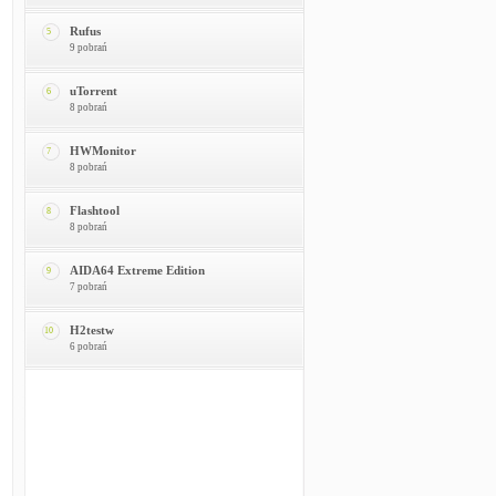
Rufus
5
9 pobrań
uTorrent
6
8 pobrań
HWMonitor
7
8 pobrań
Flashtool
8
8 pobrań
AIDA64 Extreme Edition
9
7 pobrań
H2testw
10
6 pobrań