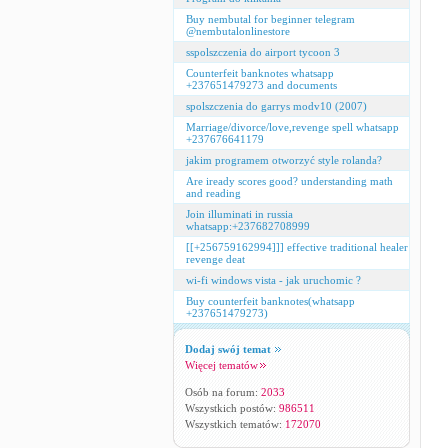
Buy nembutal for beginner telegram
@nembutalonlinestore
sspolszczenia do airport tycoon 3
Counterfeit banknotes whatsapp
+237651479273 and documents
spolszczenia do garrys modv10 (2007)
Marriage/divorce/love,revenge spell whatsapp
+237676641179
jakim programem otworzyć style rolanda?
Are iready scores good? understanding math
and reading
Join illuminati in russia
whatsapp:+237682708999
[[+256759162994]]] effective traditional healer
revenge deat
wi-fi windows vista - jak uruchomic ?
Buy counterfeit banknotes(whatsapp
+237651479273)
Dodaj swój temat
Więcej tematów
Osób na forum:
2033
Wszystkich postów:
986511
Wszystkich tematów:
172070