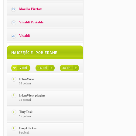
Mozilla Firefox
23
Vivaldi Portable
24
Vivaldi
25
IrfanView
1
38 pobrań
IrfanView plugins
2
38 pobrań
TinyTask
3
15 pobrań
EasyClicker
4
9 pobrań