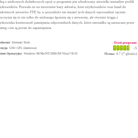
dną z nielicznych dodatkowych opcji w programie jest wbudowany niewielki menadżer profili
ytkowników. Pozwala on na stworzenie bazy adresów, kont użytkowników oraz haseł do
nkretnych serwerów FTP, by w przyszłości nie musieć tych danych wprowadzać ręcznie.
zyczynia się to nie tylko do szybszego łączenia się z serwerem, ale również ściąga z
ytkownika konieczność pamiętania odpowiednich danych, które nierzadko są narzucane przez
sting i nie są proste do zapamiętania.
oducent
:
Alternate Tools
Oceń program:
cencja
: GNU GPL (darmowa)
-
/5
stem Operacyjny
:
Windows 98/Me/NT/2000/XP/Vista/7/8/10
Ocena:
4.7
(
7
głosów)