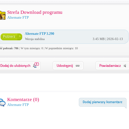
Strefa Download programu
Alternate FTP
Alternate FTP 3.290
Wersja stabilna
3.45 MB | 2026-02-13
ość pobrań: 706
| W tym miesiącu: 0 | W poprzednim miesiącu: 10
0
Komentarze (
0
)
Alternate FTP