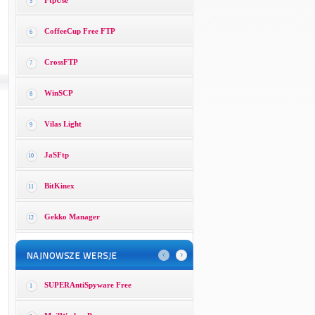
FtpUse
5
CoffeeCup Free FTP
6
CrossFTP
7
WinSCP
8
Vilas Light
9
JaSFtp
10
BitKinex
11
Gekko Manager
12
SUPERAntiSpyware Free
1