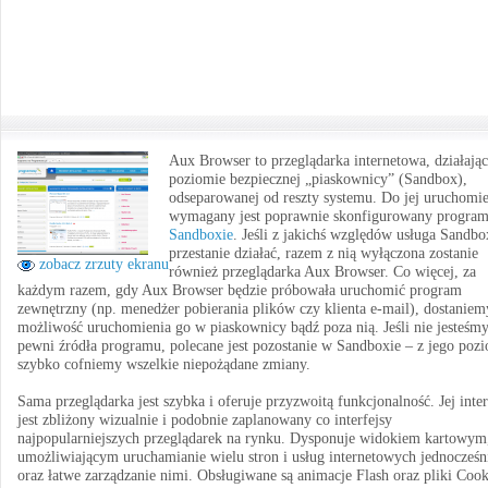
Aux Browser to przeglądarka internetowa, działają
poziomie bezpiecznej „piaskownicy” (Sandbox),
odseparowanej od reszty systemu. Do jej uruchomi
wymagany jest poprawnie skonfigurowany progra
Sandboxie
. Jeśli z jakichś względów usługa Sandbo
przestanie działać, razem z nią wyłączona zostanie
zobacz zrzuty ekranu
również przeglądarka Aux Browser. Co więcej, za
każdym razem, gdy Aux Browser będzie próbowała uruchomić program
zewnętrzny (np. menedżer pobierania plików czy klienta e-mail), dostaniem
możliwość uruchomienia go w piaskownicy bądź poza nią. Jeśli nie jesteśm
pewni źródła programu, polecane jest pozostanie w Sandboxie – z jego poz
szybko cofniemy wszelkie niepożądane zmiany.
Sama przeglądarka jest szybka i oferuje przyzwoitą funkcjonalność. Jej inter
jest zbliżony wizualnie i podobnie zaplanowany co interfejsy
najpopularniejszych przeglądarek na rynku. Dysponuje widokiem kartowym
umożliwiającym uruchamianie wielu stron i usług internetowych jednocześn
oraz łatwe zarządzanie nimi. Obsługiwane są animacje Flash oraz pliki Cook