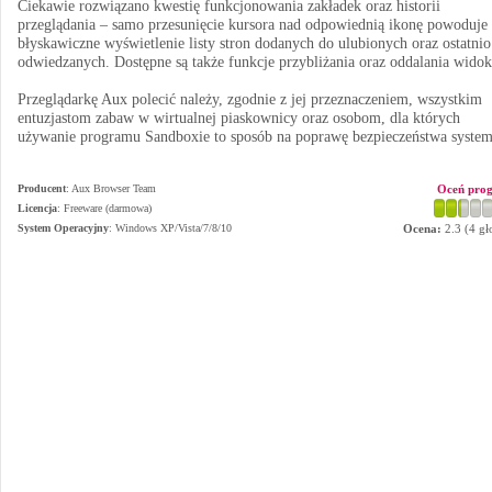
Ciekawie rozwiązano kwestię funkcjonowania zakładek oraz historii
przeglądania – samo przesunięcie kursora nad odpowiednią ikonę powoduje
błyskawiczne wyświetlenie listy stron dodanych do ulubionych oraz ostatnio
odwiedzanych. Dostępne są także funkcje przybliżania oraz oddalania widok
Przeglądarkę Aux polecić należy, zgodnie z jej przeznaczeniem, wszystkim
entuzjastom zabaw w wirtualnej piaskownicy oraz osobom, dla których
używanie programu Sandboxie to sposób na poprawę bezpieczeństwa system
Producent
:
Aux Browser Team
Oceń pro
Licencja
: Freeware (darmowa)
System Operacyjny
:
Windows XP/Vista/7/8/10
Ocena:
2.3
(
4
gł