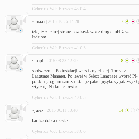
Cyberfox Web Browser 43.0.4
~miaaa
| 2015.10.26 14:28
7
tele, ty z jednej strony pozdrawiasz a z drugiej ubliżasz
ludziom.
Cyberfox Web Browser 41.0.3
~mapi
| 2015.08.28 12:09
8
spolszczenie. Po instalacji wersji angielskiej: Tools ->
Language Manager. Po lewej w Select Language wybrać Pl-
polski i program sam zainstaluje pakiet językowy jak zwykłą
wtyczkę. Na koniec restart.
Cyberfox Web Browser 40.0.3
~jurek
| 2015.06.11 13:48
14
bardzo dobra i szybka
Cyberfox Web Browser 38.0.6