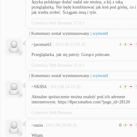
Języka polskiego dodać nadal nie można, a kij z taką
przeglądarką. Nie będę kombinować jak koń pod górkę, co i
jak trzeba zrobić. Ściągam inną i tyle.
Cyberfox Web Browser 37.0.1
| Komentarz został wyminusowany |
wyświetl
~jaromar61
| 2014.08.23 01:45
4
Przeglądarka, jak się patrzy. Gorąco polecam.
Cyberfox Web Browser 31.0.1
| Komentarz został wyminusowany |
wyświetl
~SKIBA
| 2013.08.24 15:29
4
Aktualne spolszczenie można znaleźć pod ich adresem
internetowym: https://8pecxstudios.com/?page_id=28120
Cyberfox Web Browser
~zuzia
| 2013.08.20 09:26
0
Witam.