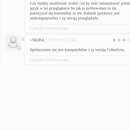
Czy byłaby możliwość zrobić coś by móc zainstalować polsk
język w tej przeglądarce bo jak ja próbowałam to mi
pokazywał się komunikat że ten dodatek językowy jest
niekompatywilny z tą wersją przeglądarki.
Cyberfox Web Browser
~SKIBA
| 2013.08.17 23:42
0
Spolszczenie nie jest kompatybilne z tą wersją Cyberfoxa.
Cyberfox Web Browser