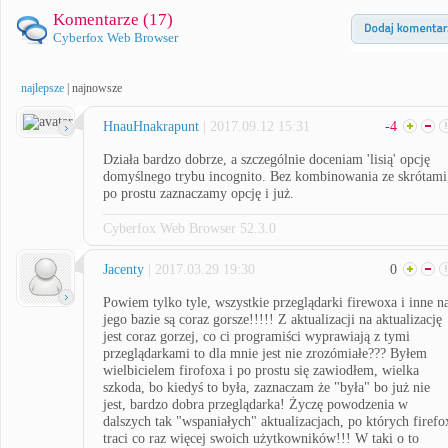
Komentarze (
17
)
Cyberfox Web Browser
najlepsze
|
najnowsze
HnauHnakrapunt
| 2017.09.12 15:31
-4
Działa bardzo dobrze, a szczególnie doceniam 'lisią' opcję
domyślnego trybu incognito. Bez kombinowania ze skrótami
po prostu zaznaczamy opcję i już.
Cyberfox Web Browser 52.3.0
Jacenty
| 2017.03.29 19:30
0
Powiem tylko tyle, wszystkie przeglądarki firewoxa i inne n
jego bazie są coraz gorsze!!!!! Z aktualizacji na aktualizację
jest coraz gorzej, co ci programiści wyprawiają z tymi
przeglądarkami to dla mnie jest nie zrozómiałe??? Byłem
wielbicielem firofoxa i po prostu się zawiodłem, wielka
szkoda, bo kiedyś to była, zaznaczam że "była" bo już nie
jest, bardzo dobra przeglądarka! Życzę powodzenia w
dalszych tak "wspaniałych" aktualizacjach, po których firefo
traci co raz więcej swoich użytkowników!!! W taki o to