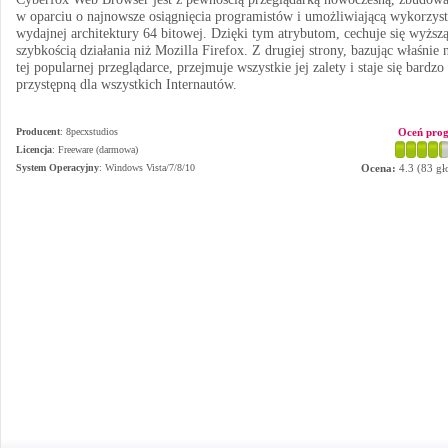
w oparciu o najnowsze osiągnięcia programistów i umożliwiającą wykorzyst
wydajnej architektury 64 bitowej. Dzięki tym atrybutom, cechuje się wyższ
szybkością działania niż Mozilla Firefox. Z drugiej strony, bazując właśnie 
tej popularnej przeglądarce, przejmuje wszystkie jej zalety i staje się bardzo
przystępną dla wszystkich Internautów.
Producent
:
8pecxstudios
Oceń pro
Licencja
: Freeware (darmowa)
System Operacyjny
:
Windows Vista/7/8/10
Ocena:
4.3
(
83
gł