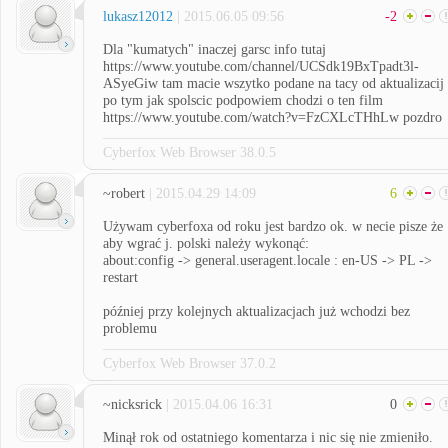
lukasz12012
| 2015.06.05 09:56
-2
Dla "kumatych" inaczej garsc info tutaj
https://www.youtube.com/channel/UCSdk19BxTpadt3l-
ASyeGiw tam macie wszytko podane na tacy od aktualizacij
po tym jak spolscic podpowiem chodzi o ten film
https://www.youtube.com/watch?v=FzCXLcTHhLw pozdro
Cyberfox Web Browser 38.0.5
~robert
| 2015.04.29 14:09
6
Używam cyberfoxa od roku jest bardzo ok. w necie pisze że
aby wgrać j. polski należy wykonąć:
about:config -> general.useragent.locale : en-US -> PL ->
restart
później przy kolejnych aktualizacjach już wchodzi bez
problemu
Cyberfox Web Browser 37.0.2
~nicksrick
| 2015.04.06 16:31
0
Minął rok od ostatniego komentarza i nic się nie zmieniło.