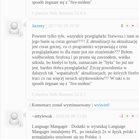
sposób żegnam się z "fire-mółem"
Cyberfox Web Browser 52.0.3
Jacenty
| 2017.03.29 19:30
0
Powiem tylko tyle, wszystkie przeglądarki firewoxa i inne n
jego bazie są coraz gorsze!!!!! Z aktualizacji na aktualizację
jest coraz gorzej, co ci programiści wyprawiają z tymi
przeglądarkami to dla mnie jest nie zrozómiałe??? Byłem
wielbicielem firofoxa i po prostu się zawiodłem, wielka
szkoda, bo kiedyś to była, zaznaczam że "była" bo już nie
jest, bardzo dobra przeglądarka! Życzę powodzenia w
dalszych tak "wspaniałych" aktualizacjach, po których firefo
traci co raz więcej swoich użytkowników!!! W taki o to
sposób żegnam się z "fire-mółem"
Cyberfox Web Browser 52.0.3
| Komentarz został wyminusowany |
wyświetl
~antylewak
| 2016.01.08 13:26
-1
Language Mangager : Dodatki w wyszukaj Language
Mangager instalujemy PL, po instalacji 2x w Język polski i
przeglądarka uruchomi się po Polsku :)