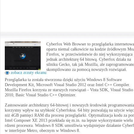
Cyberfox Web Browser to przeglądarka internetowa
oparta niemal całkowicie na kodzie źródłowym Moz
Firefox, w przeciwieństwie do niej wykorzystująca
jednak architekturę 64 bitową. Cyberfox działa na
silniku Gecko, tak jak Mozilla, ale zaprogramowano
skompilowano za pomocą nowszych rozwiązań.
zobacz zrzuty ekranu
Przeglądarka ta została stworzona dzięki użyciu Windows 8 Software
Development Kit, Microsoft Visual Studio 2012 oraz Intel C++ Compiler.
Mozilla Firefox korzysta ze starszych rozwiązań - Vista SDK, Visual Studio
2010, Basic Visual Studio C++ Optimizer.
Zastosowanie architektury 64-bitowej i nowszych środowisk programowani
korzystny wpływ na szybkość Cyberfoksa. 64 bity pozwalają na użycie więc
niż 4GB pamięci RAM dla procesu przeglądarki. Optymalizacja kodu za p
Intel Composer XE 2013 przekłada się m.in. na lepsze wykorzystanie wielu
rdzeni procesora. Windows 8 SDK umożliwia wydajniejsze działanie Cyber
w interfejsie Metro, obecnym w Windows 8.