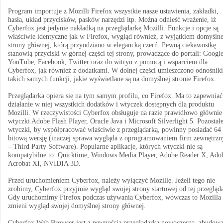
Program importuje z Mozilli Firefox wszystkie nasze ustawienia, zakładki,
hasła, układ przycisków, pasków narzędzi itp. Można odnieść wrażenie, iż
Cyberfox jest jedynie nakładką na przeglądarkę Mozilli. Funkcje i opcje są
właściwie identyczne jak w Firefox, wygląd również, z wyjątkiem domyślne
strony głównej, którą przyodziano w elegancką czerń. Pewną ciekawostkę
stanowią przyciski w górnej części tej strony, prowadzące do portali: Google
YouTube, Facebook, Twitter oraz do witryn z pomocą i wsparciem dla
Cyberfox, jak również z dodatkami. W dolnej części umieszczono odnośniki
takich samych funkcji, jakie wyświetlane są na domyślnej stronie Firefox.
Przeglądarka opiera się na tym samym profilu, co Firefox. Ma to zapewniać
działanie w niej wszystkich dodatków i wtyczek dostępnych dla produktu
Mozilli. W rzeczywistości Cyberfox obsługuje na razie prawidłowo głównie
wtyczki Adobe Flash Player, Oracle Java i Microsoft Silverlight 5. Pozostał
wtyczki, by współpracować właściwie z przeglądarką, powinny posiadać 64
bitową wersję (inaczej sprawa wygląda z oprogramowaniem firm zewnętrzn
– Third Party Software). Popularne aplikacje, których wtyczki nie są
kompatybilne to: Quicktime, Windows Media Player, Adobe Reader X, Ado
Acrobat XI, NVIDIA 3D.
Przed uruchomieniem Cyberfox, należy wyłączyć Mozillę. Jeżeli tego nie
zrobimy, Cyberfox przyjmie wygląd swojej strony startowej od tej przegląda
Gdy uruchomimy Firefox podczas używania Cyberfox, wówczas to Mozilla
zmieni wygląd swojej domyślnej strony głównej.
Cyberfox Web Browser jest z pewnością przeglądarką nowoczesną, zbudow