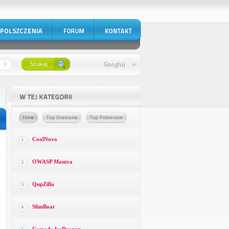
CoolNovo
1
OWASP Mantra
2
QupZilla
3
SlimBoat
4