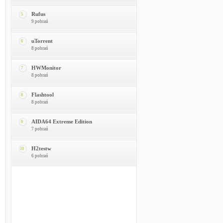
Rufus
5
9 pobrań
uTorrent
6
8 pobrań
HWMonitor
7
8 pobrań
Flashtool
8
8 pobrań
AIDA64 Extreme Edition
9
7 pobrań
H2testw
10
6 pobrań