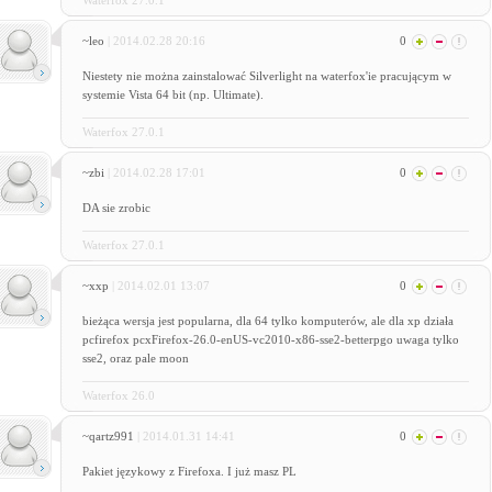
Waterfox 27.0.1
~leo
| 2014.02.28 20:16
0
Niestety nie można zainstalować Silverlight na waterfox'ie pracującym w
systemie Vista 64 bit (np. Ultimate).
Waterfox 27.0.1
~zbi
| 2014.02.28 17:01
0
DA sie zrobic
Waterfox 27.0.1
~xxp
| 2014.02.01 13:07
0
bieżąca wersja jest popularna, dla 64 tylko komputerów, ale dla xp działa
pcfirefox pcxFirefox-26.0-enUS-vc2010-x86-sse2-betterpgo uwaga tylko
sse2, oraz pale moon
Waterfox 26.0
~qartz991
| 2014.01.31 14:41
0
Pakiet językowy z Firefoxa. I już masz PL