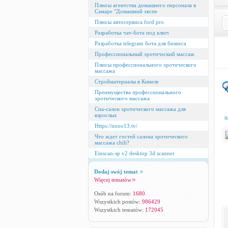
Плюсы агентства домашнего персонала в
Самаре "Домашний экспе
Плюсы автосервиса ford pro
Разработка чат-бота под ключ
Разработка telegram бота для бизнеса
Профессиональный эротический массаж
Плюсы профессионального эротического
массажа
Стройматериалы в Кинеле
Преимущества профессионального
эротического массажа
Спа-салон эротического массажа для
взрослых
n
Https://nooo13.tv/
Что ждет гостей салона эротического
массажа chili?
Einscan-sp v2 desktop 3d scanner
Dodaj swój temat
Więcej tematów
Osób na forum:
1680
Wszystkich postów:
986429
Wszystkich tematów:
172045