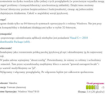
zostawienie na dysku twardym tylko jednej z tych przeglądarek (w przeciwnym wypadku mogą
stąpić problemy z kompatybilnością i synchronizacją zakładek). Dzięki temu możemy
chować identyczny poziom bezpieczeństwa i funkcjonalności, ciesząc się jednocześnie
dajniejszym działaniem. Całość w angielskiej wersji językowej.
waga!
ogram działa tylko na 64-bitowych systemach operacyjnych z rodziny Windows. Nie jest przy
m kompatybilny z dodatkami działającymi tylko w trybie 32-bitowym.
ymagania!
 poprawnego zainstalowania aplikacji niezbędne jest posiadanie
Visual C++ 2010
distributable Package (x64)
.
olszczenie!
 Instalujemy jako rozszerzenie polską paczkę językową pl.xpi i aktualizujemy ją do najnowszej
rsji.
 W pasku adresu wpisujemy "about:config". Potwierdzamy, że wiemy co robimy i wchodzimy
 ustawień. Tam przez wyszukiwarkę znajdujemy klucz o nazwie "general.useragent.locale" i
go wartość modyfikujemy na "pl".
 Wyłączamy i włączamy przeglądarkę. Po włączeniu będzie już całkowicie spolszczona.
oducent
:
Waterfox
Oceń program:
cencja
: Freeware (darmowa)
-
/5
stem Operacyjny
:
Windows Vista/7/8/10
Ocena:
3.4
(
26
głosów)