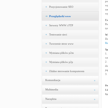
po
wy
Pozycjonowanie SEO
za
wy
Przeglądarki www
U
Pr
Serwery WWW i FTP
ty
Testowanie sieci
W
Do
Re
Tworzenie stron www
Sp
Wymiana plików p2m
1.
we
2.
Wymiana plików p2p
do
je
Zdalne sterowanie komputerem
3.
Komunikacja
Pr
Multimedia
Li
Sy
Narzędzia