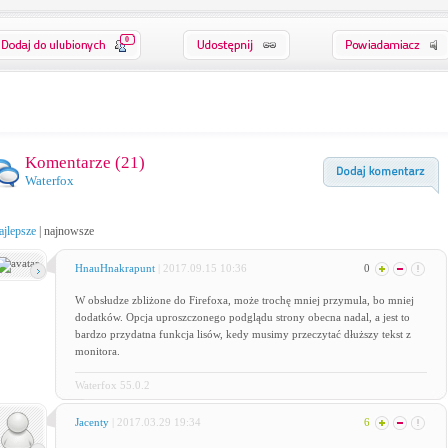
0
Komentarze (
21
)
Waterfox
ajlepsze
|
najnowsze
HnauHnakrapunt
| 2017.09.15 10:36
0
W obsłudze zbliżone do Firefoxa, może trochę mniej przymula, bo mniej
dodatków. Opcja uproszczonego podglądu strony obecna nadal, a jest to
bardzo przydatna funkcja lisów, kedy musimy przeczytać dłuższy tekst z
monitora.
Waterfox 55.0.2
Jacenty
| 2017.03.29 19:34
6