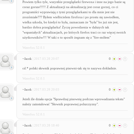
Powiem tylko tyle, wszystkie przeglądarki firewoxa i inne na jego bazie są
coraz gorsze!!!!! Z aktualizacji na aktualizację jest coraz gorzej, co ci
programiści wyprawiają z tymi przeglądarkami to dla mnie jest nie
zrozómiałe??? Byłem wielbicielem firofoxa i po prostu się zawiodłem,
wielka szkoda, bo kiedyś to była, zaznaczam że "była" bo już nie jest,
bardzo dobra przeglądarka! Życzę powodzenia w dalszych tak
"wspaniałych" aktualizacjach, po których firefox traci co raz więcej swoich
użytkowników!!! W taki o to sposób żegnam się z "fire-mółem"
Waterfox 52.0.1
~Jacek
| 2017.03.28 20:07
0
cd.* polski słownik poprawnej pisowni-tak się to nazywa dokładnie.
Waterfox 52.0.1
~Jacek
| 2017.03.28 20:03
0
Jeżeli źle działa opcja "Sprawdzaj pisownię podczas wprowadzania tekstu"
należy zainstalować "Słownik poprawnej polszczyzny".
Waterfox 52.0.1
~Jacek
| 2017.03.28 18:40
0