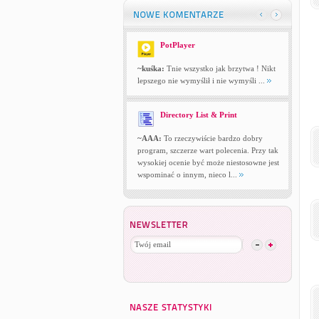
PotPlayer
~kuśka:
Tnie wszystko jak brzytwa ! Nikt
lepszego nie wymyślił i nie wymyśli ...
Directory List & Print
~AAA:
To rzeczywiście bardzo dobry
program, szczerze wart polecenia. Przy tak
wysokiej ocenie być może niestosowne jest
wspominać o innym, nieco l...