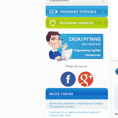
Programowanie
Dołącz do nas na:
Агентство домашнего персонала в Самаре
"Домашний эксперт"
Looking for pc games download options?
Il
explore safe, easy,