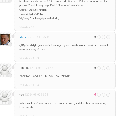
Spolszczenie do wersji 52.0.1 nie działa.W opcji "Pobierz dodatki" trzeba
pobrać "Polski Language Pack".Oraz mieć ustawione :
Opcje.>Ogólne->Polski
Treść->Jęzki->Polski
Wyłączyć i włączyć przeglądarkę.
Waterfox 52.0.1
MaTi
| 2016.03.11 06:49
0
@Rysio, dziękujemy za informacje. Spolszczenie zostało zaktualizowane i
teraz jest wszystko ok.
Waterfox 44.0.3
~RYSIO
| 2016.03.10 21:48
0
PANOWIE ANI ANI,TO SPOLSZCZENIE.....
Waterfox 44.0.3
~vir
| 2014.03.02 01:38
-6
jedno wielkie guano, otwiera strony naprawdę szybko ale uruchamia się
koszmarnie.