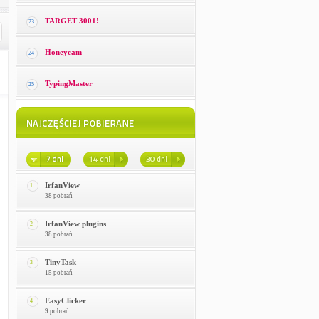
TARGET 3001!
23
Honeycam
24
TypingMaster
25
IrfanView
1
38 pobrań
IrfanView plugins
2
38 pobrań
TinyTask
3
15 pobrań
EasyClicker
4
9 pobrań