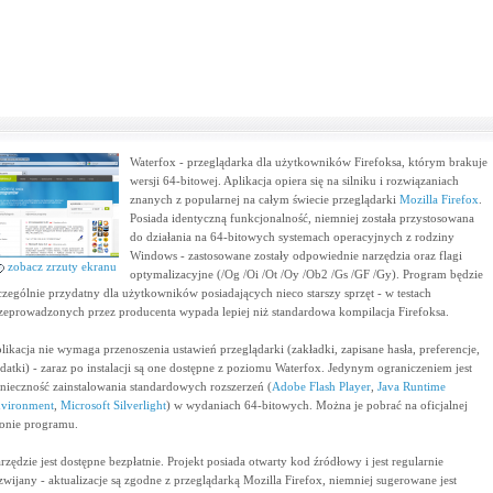
Waterfox - przeglądarka dla użytkowników Firefoksa, którym brakuje
wersji 64-bitowej. Aplikacja opiera się na silniku i rozwiązaniach
znanych z popularnej na całym świecie przeglądarki
Mozilla Firefox
.
Posiada identyczną funkcjonalność, niemniej została przystosowana
do działania na 64-bitowych systemach operacyjnych z rodziny
Windows - zastosowane zostały odpowiednie narzędzia oraz flagi
zobacz zrzuty ekranu
optymalizacyjne (/Og /Oi /Ot /Oy /Ob2 /Gs /GF /Gy). Program będzie
czególnie przydatny dla użytkowników posiadających nieco starszy sprzęt - w testach
zeprowadzonych przez producenta wypada lepiej niż standardowa kompilacja Firefoksa.
likacja nie wymaga przenoszenia ustawień przeglądarki (zakładki, zapisane hasła, preferencje,
datki) - zaraz po instalacji są one dostępne z poziomu Waterfox. Jedynym ograniczeniem jest
nieczność zainstalowania standardowych rozszerzeń (
Adobe Flash Player
,
Java Runtime
vironment
,
Microsoft Silverlight
) w wydaniach 64-bitowych. Można je pobrać na oficjalnej
ronie programu.
rzędzie jest dostępne bezpłatnie. Projekt posiada otwarty kod źródłowy i jest regularnie
zwijany - aktualizacje są zgodne z przeglądarką Mozilla Firefox, niemniej sugerowane jest