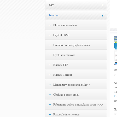
Gry
Internet
Blokowanie reklam
Czytniki RSS
Dodatki do przeglądarek www
Dyski internetowe
Klienty FTP
sz
pr
Klienty Torrent
Ap
Menadżery pobierania plików
do
ko
Obsługa poczty email
En
st
Pobieranie wideo i muzyki ze stron www
Na
ro
Pozostałe internetowe