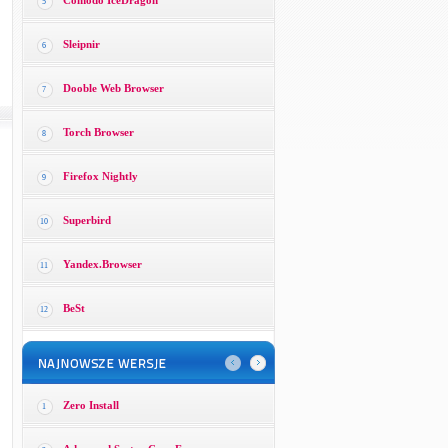
Comodo IceDragon
5
Sleipnir
6
Dooble Web Browser
7
Torch Browser
8
Firefox Nightly
9
Superbird
10
Yandex.Browser
11
BeSt
12
Zero Install
1