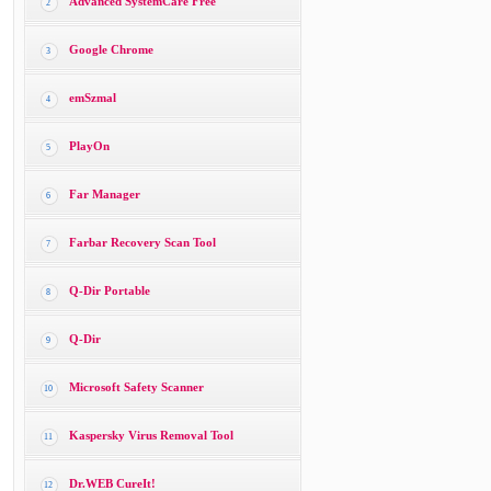
Advanced SystemCare Free
2
Google Chrome
3
emSzmal
4
PlayOn
5
Far Manager
6
Farbar Recovery Scan Tool
7
Q-Dir Portable
8
Q-Dir
9
Microsoft Safety Scanner
10
Kaspersky Virus Removal Tool
11
Dr.WEB CureIt!
12