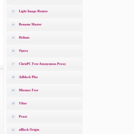
Light Image Resizer
13
Rename Master
14
Helium
15
Opera
16
ChrisPC Free Anonymous Proxy
17
Adblock Plus
18
Mixmax Free
19
Viber
20
Praat
21
uBlock Origin
22