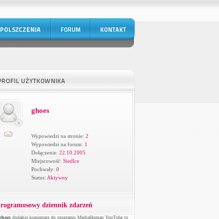
ghoes
Wypowiedzi na stronie:
2
Wypowiedzi na forum:
1
Dołączenie:
22.10.2005
Miejscowość:
Siedlce
Pochwały:
0
Status:
Aktywny
rogramosowy dziennik zdarzeń
ghoes
dodał(a) komentarz do programu MediaHuman YouTube to