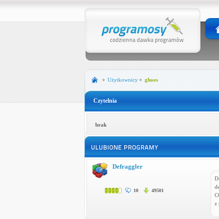
Użytkownicy
ghoes
Czytelnia
brak
Defraggler
D
d
10
49501
C
z