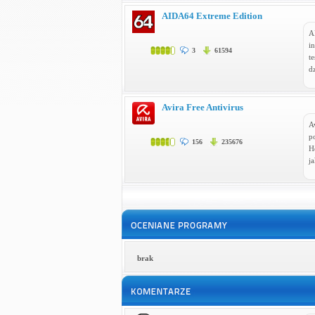
AIDA64 Extreme Edition
A
i
3
61594
t
dz
Avira Free Antivirus
A
p
156
235676
He
ja
brak