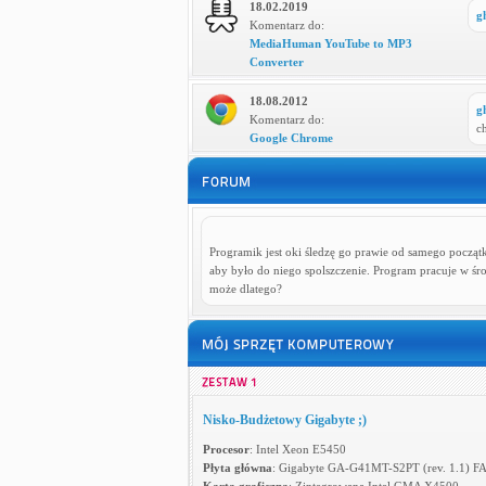
18.02.2019
g
Komentarz do:
MediaHuman YouTube to MP3
Converter
18.08.2012
g
Komentarz do:
c
Google Chrome
Programik jest oki śledzę go prawie od samego począ
aby było do niego spolszczenie. Program pracuje w 
może dlatego?
Nisko-Budżetowy Gigabyte ;)
Procesor
: Intel Xeon E5450
Płyta główna
: Gigabyte GA-G41MT-S2PT (rev. 1.1) F