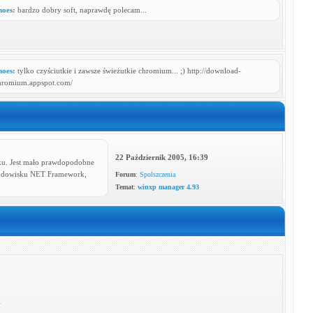
hoes:
bardzo dobry soft, naprawdę polecam...
hoes:
tylko czyściutkie i zawsze świeżutkie chromium... ;) http://download-
hromium.appspot.com/
22 Październik 2005, 16:39
tku. Jest mało prawdopodobne
środowisku NET Framework,
Forum
:
Spolszczenia
Temat
:
winxp manager 4.93
A