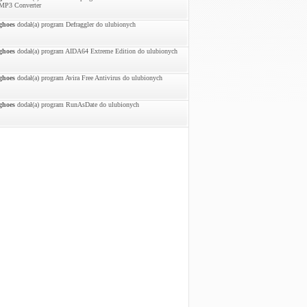
MP3 Converter
ghoes
dodał(a) program Defraggler do ulubionych
ghoes
dodał(a) program AIDA64 Extreme Edition do ulubionych
ghoes
dodał(a) program Avira Free Antivirus do ulubionych
ghoes
dodał(a) program RunAsDate do ulubionych