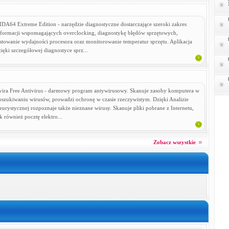
IDA64 Extreme Edition - narzędzie diagnostyczne dostarczające szeroki zakres
nformacji wspomagających overclocking, diagnostykę błędów sprzętowych,
estowanie wydajności procesora oraz monitorowanie temperatur sprzętu. Aplikacja
ięki szczegółowej diagnostyce sprz...
vira Free Antivirus - darmowy program antywirusowy. Skanuje zasoby komputera w
oszukiwaniu wirusów, prowadzi ochronę w czasie rzeczywistym. Dzięki Analizie
urystycznej rozpoznaje także nieznane wirusy. Skanuje pliki pobrane z Internetu,
k również pocztę elektro...
Zobacz wszystkie