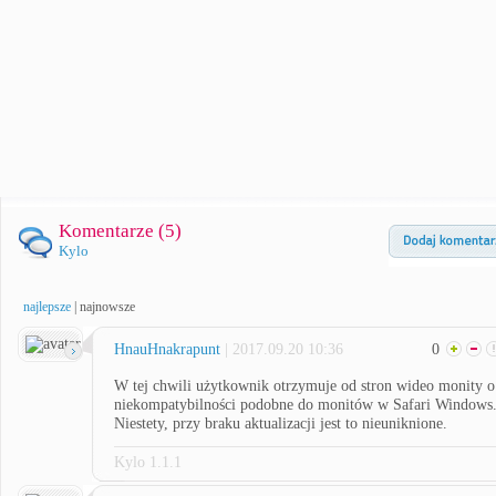
Komentarze (
5
)
Kylo
najlepsze
|
najnowsze
HnauHnakrapunt
| 2017.09.20 10:36
0
W tej chwili użytkownik otrzymuje od stron wideo monity o
niekompatybilności podobne do monitów w Safari Windows
Niestety, przy braku aktualizacji jest to nieuniknione.
Kylo 1.1.1