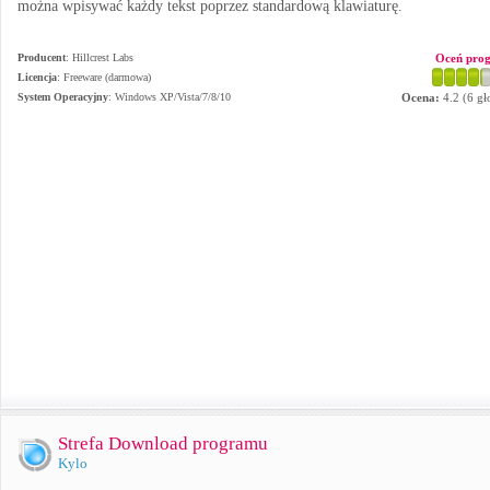
można wpisywać każdy tekst poprzez standardową klawiaturę.
Producent
:
Hillcrest Labs
Oceń pro
Licencja
: Freeware (darmowa)
System Operacyjny
:
Windows XP/Vista/7/8/10
Ocena:
4.2
(
6
gł
Strefa Download programu
Kylo