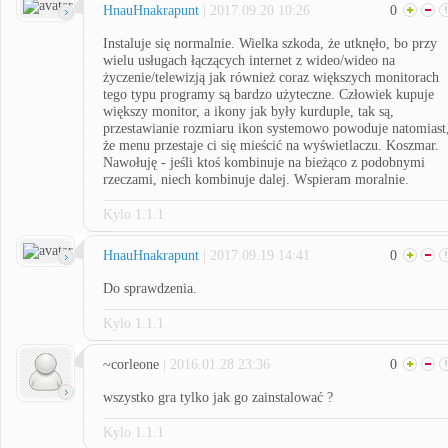
HnauHnakrapunt
| 2017.09.20 10:26
0
Instaluje się normalnie. Wielka szkoda, że utknęło, bo przy
wielu usługach łączących internet z wideo/wideo na
życzenie/telewizją jak również coraz większych monitorach
tego typu programy są bardzo użyteczne. Człowiek kupuje
większy monitor, a ikony jak były kurduple, tak są,
przestawianie rozmiaru ikon systemowo powoduje natomiast
że menu przestaje ci się mieścić na wyświetlaczu. Koszmar.
Nawołuję - jeśli ktoś kombinuje na bieżąco z podobnymi
rzeczami, niech kombinuje dalej. Wspieram moralnie.
Kylo 1.1.1
HnauHnakrapunt
| 2017.09.19 14:41
0
Do sprawdzenia.
Kylo 1.1.1
~corleone
| 2016.01.28 23:36
0
wszystko gra tylko jak go zainstalować ?
Kylo 1.1.1