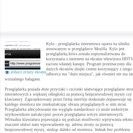
Kylo - przeglądarka internetowa oparta na silniku
stosowanym w przeglądarce Mozilla. Kylo jest
przeglądarką która została zoptymalizowana do
korzystania z internetu na ekranie telewizora HDT
zaciszu własnej kanapy. Program przeznaczony dla
dużych ekranów dzięki czemu korzystający z niego
zobacz zrzuty ekranu
odbiorca ma "dużo miejsca", jak również nie ma t
wizualnego bałaganu.
Przeglądarka posiada duże przyciski i czcionki ułatwiające przeglądanie stro
internetowych z większej odległości za pomocą bezprzewodowej myszy czy
klawiatury. Zaprojektowany przez firmę interfejs doskonale dopasowuje się
każdego monitora nie zniekształcając obrazu przeglądanych w nim stron.
Przeglądarka zdecydowanie nie wygląda standardowo co może niektórym
użytkownikom uatrakcyjnić proces przeglądania witryn internetowych.
Wirtualna klawiatura pojawiająca się podczas możliwości wpisywania tekstu
znacznie ułatwi nam wprowadzenie np. adresu strony za pomocą
bezprzewodowej myszy, siedząc daleko od monitora. Jednak bez problemu