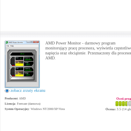
AMD Power Monitor - darmowy program
monitorujący pracę procesora, wyświetla częstotliw
napięcia oraz obciążenie. Przeznaczony dla proces
AMD.
zobacz zrzuty ekranu
Producent
:
AMD
Oceń pro
Licencja
: Freeware (darmowa)
System Operacyjny
:
Windows NT/2000/XP/Vista
Ocena:
3.5
(
14
gł