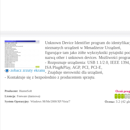
Unknown Device Identifier program do identyfikac
nieznanych urządzeń w Menadżerze Urządzeń,
figurujące tam jako żółte wykrzykniki pytajniki po
nazwą other i unknown devices. Możliwości progr
- Rozpoznaje urządzenia: USB 1.1/2.0, IEEE 1394,
ISA Plug&Play, AGP, PCI, PCI-E,
zobacz zrzuty ekranu
- Znajduje sterowniki dla urządzeń,
- Kontaktuje się z bezpośrednio z producentem sprzętu.
Producent
:
HunterSoft
Oceń pro
Licencja
: Freeware (darmowa)
System Operacyjny
:
Windows 98/Me/2000/XP/Vista/7
Ocena:
3.2
(
42
gł