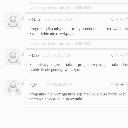
Unknown Device Identifier 8.00.2606
~M. G.
| 2013.03.27 13:28
0
Program tylko odsyła do strony producenta po sterowniki ni
z sam siebie nie rozwiązuje.
Unknown Device Identifier 8.00.2606
~Brak
| 2009.09.02 17:36
0
Sam nie wymagasz instalacji, program wymaga instalacji i m
osobiście nie pomógł w niczym...
~_leon
| 2009.05.08 09:29
0
programik nie wymaga instalacji malutki a duże możliwości 
poprawnie wyszukuje sterowniki