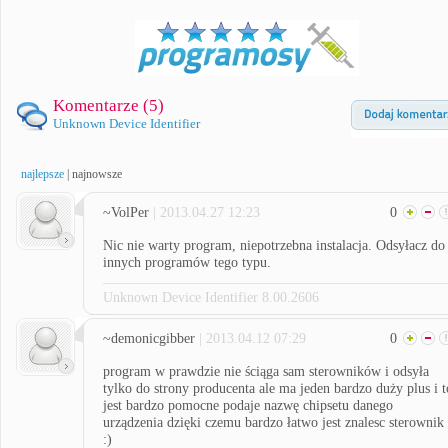
Komentarze (
5
)
Unknown Device Identifier
najlepsze
|
najnowsze
~VolPer
| 2013.04.27 12:23
0
Nic nie warty program, niepotrzebna instalacja. Odsyłacz do
innych programów tego typu.
Unknown Device Identifier 8.00.2606
~demonicgibber
| 2013.04.12 07:29
0
program w prawdzie nie ściąga sam sterowników i odsyła
tylko do strony producenta ale ma jeden bardzo duży plus i t
jest bardzo pomocne podaje nazwę chipsetu danego
urządzenia dzięki czemu bardzo łatwo jest znalesc sterownik
:)