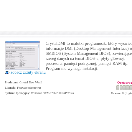
CrystalDMI to malutki programosik, który wyświet
informacje DMI (Desktop Management Interface) o
SMBIOS (System Management BIOS), zawierające
szereg danych na temat BIOS-u, płyty głównej,
procesora, pamięci podręcznej, pamięci RAM itp.
Program nie wymaga instalacji.
zobacz zrzuty ekranu
Producent
:
Crystal Dew World
Oceń pro
Licencja
: Freeware (darmowa)
System Operacyjny
:
Windows 98/Me/NT/2000/XP/Vista
Ocena:
0
(
0
gł