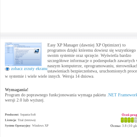
Easy XP Manager (dawniej XP Optimizer) to
programos dzięki któremu dowiesz się wszystkiego
swoim systemie oraz sprzęcie. Wyświetla bardzo
szczegółowe informacje o podzespołach zawartych
naszym komputerze, oprogramowaniu, sterownikac
zobacz zrzuty ekranu
ustawieniach bezpieczeństwa, uruchomionych proce
w systemie i wiele wiele innych. Wersja 14 dniowa.
Wymagania!
Program do poprawnego funkcjonowania wymaga pakietu
.NET Framewor
wersji 2.0 lub wyższej.
Producent
:
Sepanta-Soft
Oceń pro
Licencja
: Trial (testowa)
System Operacyjny
:
Windows XP
Ocena:
3.8
(
10
gł