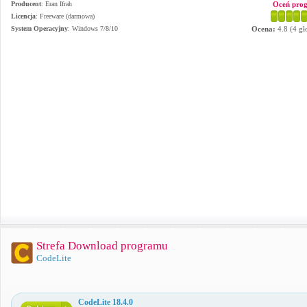
Producent
:
Eran Ifrah
Oceń pro
Licencja
: Freeware (darmowa)
System Operacyjny
:
Windows 7/8/10
Ocena:
4.8
(
4
gł
Strefa Download programu
CodeLite
CodeLite 18.4.0