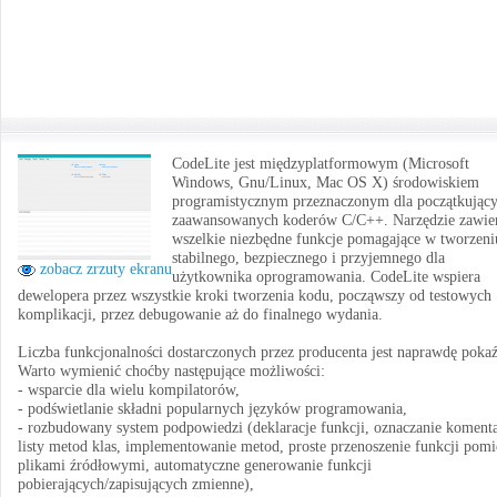
CodeLite jest międzyplatformowym (Microsoft
Windows, Gnu/Linux, Mac OS X) środowiskiem
programistycznym przeznaczonym dla początkujący
zaawansowanych koderów C/C++. Narzędzie zawie
wszelkie niezbędne funkcje pomagające w tworzeni
stabilnego, bezpiecznego i przyjemnego dla
zobacz zrzuty ekranu
użytkownika oprogramowania. CodeLite wspiera
dewelopera przez wszystkie kroki tworzenia kodu, począwszy od testowych
komplikacji, przez debugowanie aż do finalnego wydania.
Liczba funkcjonalności dostarczonych przez producenta jest naprawdę poka
Warto wymienić choćby następujące możliwości:
- wsparcie dla wielu kompilatorów,
- podświetlanie składni popularnych języków programowania,
- rozbudowany system podpowiedzi (deklaracje funkcji, oznaczanie komenta
listy metod klas, implementowanie metod, proste przenoszenie funkcji pom
plikami źródłowymi, automatyczne generowanie funkcji
pobierających/zapisujących zmienne),