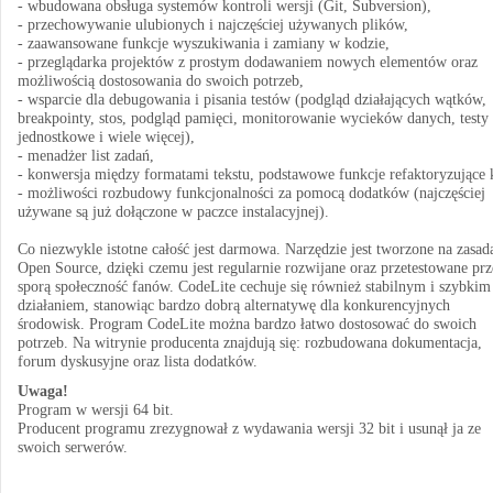
- wbudowana obsługa systemów kontroli wersji (Git, Subversion),
- przechowywanie ulubionych i najczęściej używanych plików,
- zaawansowane funkcje wyszukiwania i zamiany w kodzie,
- przeglądarka projektów z prostym dodawaniem nowych elementów oraz
możliwością dostosowania do swoich potrzeb,
- wsparcie dla debugowania i pisania testów (podgląd działających wątków,
breakpointy, stos, podgląd pamięci, monitorowanie wycieków danych, testy
jednostkowe i wiele więcej),
- menadżer list zadań,
- konwersja między formatami tekstu, podstawowe funkcje refaktoryzujące 
- możliwości rozbudowy funkcjonalności za pomocą dodatków (najczęściej
używane są już dołączone w paczce instalacyjnej).
Co niezwykle istotne całość jest darmowa. Narzędzie jest tworzone na zasad
Open Source, dzięki czemu jest regularnie rozwijane oraz przetestowane prz
sporą społeczność fanów. CodeLite cechuje się również stabilnym i szybkim
działaniem, stanowiąc bardzo dobrą alternatywę dla konkurencyjnych
środowisk. Program CodeLite można bardzo łatwo dostosować do swoich
potrzeb. Na witrynie producenta znajdują się: rozbudowana dokumentacja,
forum dyskusyjne oraz lista dodatków.
Uwaga!
Program w wersji 64 bit.
Producent programu zrezygnował z wydawania wersji 32 bit i usunął ja ze
swoich serwerów.