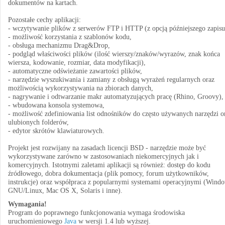
dokumentów na kartach.
Pozostałe cechy aplikacji:
- wczytywanie plików z serwerów FTP i HTTP (z opcją późniejszego zapisu
- możliwość korzystania z szablonów kodu,
- obsługa mechanizmu Drag&Drop,
- podgląd właściwości plików (ilość wierszy/znaków/wyrazów, znak końca
wiersza, kodowanie, rozmiar, data modyfikacji),
- automatyczne odświeżanie zawartości plików,
- narzędzie wyszukiwania i zamiany z obsługą wyrażeń regularnych oraz
możliwością wykorzystywania na zbiorach danych,
- nagrywanie i odtwarzanie makr automatyzujących pracę (Rhino, Groovy),
- wbudowana konsola systemowa,
- możliwość zdefiniowania list odnośników do często używanych narzędzi o
ulubionych folderów,
- edytor skrótów klawiaturowych.
Projekt jest rozwijany na zasadach licencji BSD - narzędzie może być
wykorzystywane zarówno w zastosowaniach niekomercyjnych jak i
komercyjnych. Istotnymi zaletami aplikacji są również: dostęp do kodu
źródłowego, dobra dokumentacja (plik pomocy, forum użytkowników,
instrukcje) oraz współpraca z popularnymi systemami operacyjnymi (Windo
GNU/Linux, Mac OS X, Solaris i inne).
Wymagania!
Program do poprawnego funkcjonowania wymaga środowiska
uruchomieniowego
Java
w wersji 1.4 lub wyższej.