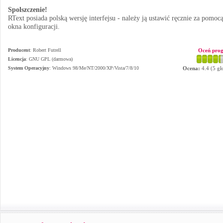
Spolszczenie!
RText posiada polską wersję interfejsu - należy ją ustawić ręcznie za pomoc
okna konfiguracji.
Producent
:
Robert Futrell
Oceń pro
Licencja
: GNU GPL (darmowa)
System Operacyjny
:
Windows 98/Me/NT/2000/XP/Vista/7/8/10
Ocena:
4.4
(
5
gł