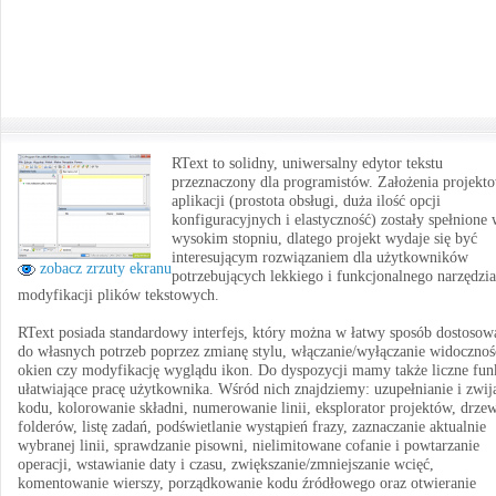
RText to solidny, uniwersalny edytor tekstu
przeznaczony dla programistów. Założenia projekt
aplikacji (prostota obsługi, duża ilość opcji
konfiguracyjnych i elastyczność) zostały spełnione
wysokim stopniu, dlatego projekt wydaje się być
interesującym rozwiązaniem dla użytkowników
zobacz zrzuty ekranu
potrzebujących lekkiego i funkcjonalnego narzędzi
modyfikacji plików tekstowych.
RText posiada standardowy interfejs, który można w łatwy sposób dostosow
do własnych potrzeb poprzez zmianę stylu, włączanie/wyłączanie widocznoś
okien czy modyfikację wyglądu ikon. Do dyspozycji mamy także liczne fun
ułatwiające pracę użytkownika. Wśród nich znajdziemy: uzupełnianie i zwij
kodu, kolorowanie składni, numerowanie linii, eksplorator projektów, drze
folderów, listę zadań, podświetlanie wystąpień frazy, zaznaczanie aktualnie
wybranej linii, sprawdzanie pisowni, nielimitowane cofanie i powtarzanie
operacji, wstawianie daty i czasu, zwiększanie/zmniejszanie wcięć,
komentowanie wierszy, porządkowanie kodu źródłowego oraz otwieranie