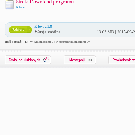
Strefa Download programu
RText
RText 2.5.8
Wersja stabilna
13.63 MB | 2015-09-
Ilość pobrań: 713
| W tym miesiącu: 0 | W poprzednim miesiącu: 50
0