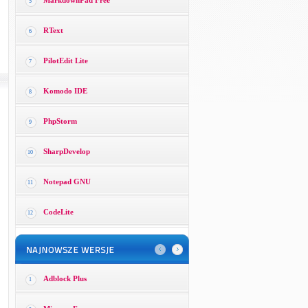
MarkdownPad Free
5
RText
6
PilotEdit Lite
7
Komodo IDE
8
PhpStorm
9
SharpDevelop
10
Notepad GNU
11
CodeLite
12
Adblock Plus
1