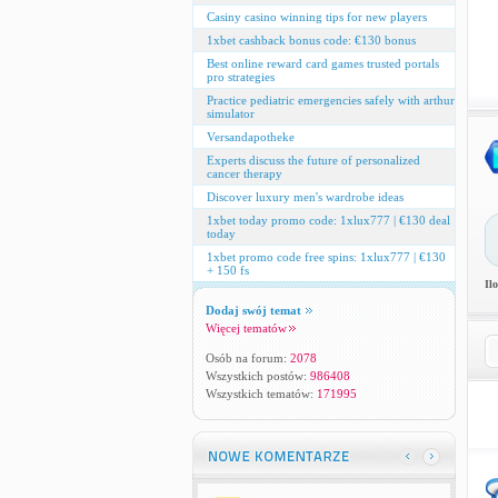
Casiny casino winning tips for new players
1xbet cashback bonus code: €130 bonus
Best online reward card games trusted portals
pro strategies
Practice pediatric emergencies safely with arthur
simulator
Versandapotheke
Experts discuss the future of personalized
cancer therapy
Discover luxury men's wardrobe ideas
1xbet today promo code: 1xlux777 | €130 deal
today
1xbet promo code free spins: 1xlux777 | €130
+ 150 fs
Il
Dodaj swój temat
Więcej tematów
Osób na forum:
2078
Wszystkich postów:
986408
Wszystkich tematów:
171995