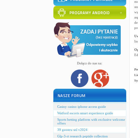
mo
st
wy
as
de
pr
U
In
Og
Ed
Dołącz do nas na:
Pr
Li
Sy
Casiny casino iphone access guide
Watford escorts smart experience guide
Sports betting platform with exclusive welcome
offers
39 geostru snl v2024
Glp-3-rt research peptide collection