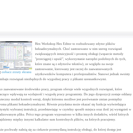
Hex Workshop Hex Editor to rozbudowany edytor plików
heksadecymalnych. Choć zastosowano w nim szereg rozwiązań
zwiększających intuicyjność i prostotę obsługi (wsparcie metody
"przeciągnij i upuść", wykorzystanie narzędzi podobnych do tych,
które znane są z edytorów tekstów), ze względu na swoje
zastosowanie, kierowany jest raczej do zaawansowanych
zobacz zrzuty ekranu
użytkowników komputera i profesjonalistów. Stanowi jednak swoisty
mbajn rozwiązań niezbędnych do wygodnej pracy z plikami szesnastkowymi.
ko zaawansowane środowisko pracy, program oferuje wiele wygodnych rozwiązań, które
acząco wpływają na wydajność i wygodę pracy programisty. Do jego dyspozycji zostaje oddany
uteczny moduł kontroli wersji, dzięki któremu możliwe jest porównanie zmian pomiędzy
oma plikami heksadecymalnymi. Równie przydatna może okazać się funkcja wyświetlająca
atystyki wybranej instrukcji, przedstawiając w czytelny sposób miejsca oraz ilość jej wystąpień w
alizowanym pliku. Prócz tego program wyposażono w kilka innych dodatków, wśród których
ajdziemy między innymi kalkulator sum kontrolnych plików, na których pracujemy.
że pochwały należą się za ciekawie przemyślaną instrukcję obsługi, do której dostęp jest