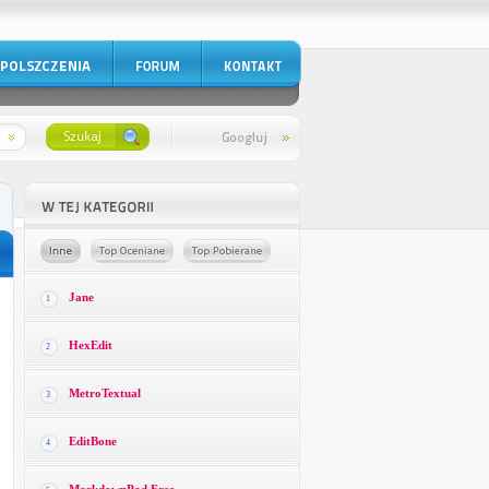
Jane
1
HexEdit
2
MetroTextual
3
EditBone
4