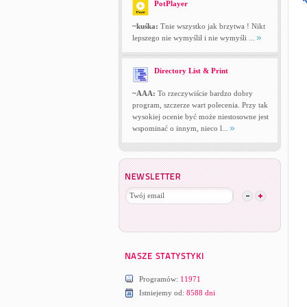
PotPlayer
~kuśka:
Tnie wszystko jak brzytwa ! Nikt
lepszego nie wymyślił i nie wymyśli ...
Directory List & Print
~AAA:
To rzeczywiście bardzo dobry
program, szczerze wart polecenia. Przy tak
wysokiej ocenie być może niestosowne jest
wspominać o innym, nieco l...
Programów:
11971
Istniejemy od:
8588 dni