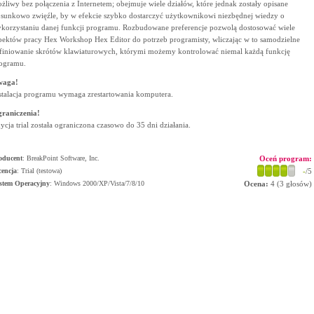
żliwy bez połączenia z Internetem; obejmuje wiele działów, które jednak zostały opisane
osunkowo zwięźle, by w efekcie szybko dostarczyć użytkownikowi niezbędnej wiedzy o
korzystaniu danej funkcji programu. Rozbudowane preferencje pozwolą dostosować wiele
pektów pracy Hex Workshop Hex Editor do potrzeb programisty, wliczając w to samodzielne
finiowanie skrótów klawiaturowych, którymi możemy kontrolować niemal każdą funkcję
ogramu.
waga!
stalacja programu wymaga zrestartowania komputera.
raniczenia!
ycja trial została ograniczona czasowo do 35 dni działania.
oducent
:
BreakPoint Software, Inc.
Oceń program:
cencja
: Trial (testowa)
-
/5
stem Operacyjny
:
Windows 2000/XP/Vista/7/8/10
Ocena:
4
(
3
głosów)