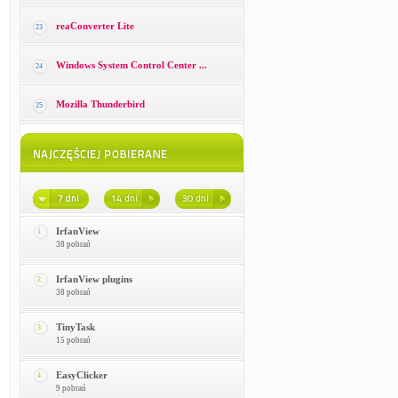
reaConverter Lite
23
Windows System Control Center ...
24
Mozilla Thunderbird
25
IrfanView
1
38 pobrań
IrfanView plugins
2
38 pobrań
TinyTask
3
15 pobrań
EasyClicker
4
9 pobrań