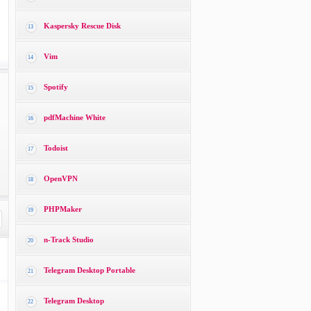
Kaspersky Rescue Disk
13
Vim
14
Spotify
15
pdfMachine White
16
Todoist
17
OpenVPN
18
PHPMaker
19
n-Track Studio
20
Telegram Desktop Portable
21
Telegram Desktop
22