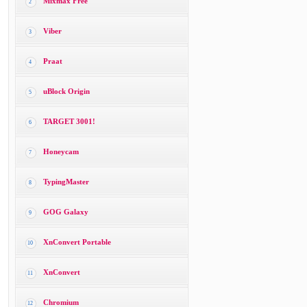
Mixmax Free
2
Viber
3
Praat
4
uBlock Origin
5
TARGET 3001!
6
Honeycam
7
TypingMaster
8
GOG Galaxy
9
XnConvert Portable
10
XnConvert
11
Chromium
12