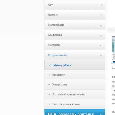
Gry
Internet
Komunikacja
Multimedia
Narzędzia
Programowanie
Edytory plików
ko
Emulatory
Ja
zn
Kompilatory
sk
dw
Pozostałe dla programistów
st
an
zn
Tworzenie instalatorów
Du