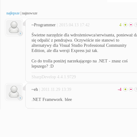
najlepsze
|
najnowsze
~Programmer
| 2015.04.13 17:42
4
Świetne narzędzie dla wdrożeniowca/serwisanta, ponieważ d
się odpalić z pendrajwa. Oczywiście nie stanowi to
alternatywy dla Visual Studio Professional Community
Edition, ale dla wersji Express już tak.
Co do trolla poniżej narzekającego na .NET - znasz coś
lepszego? :D
SharpDevelop 4.4.1.9729
~eh
| 2011.11.29 13:39
-4
.NET Framework. blee