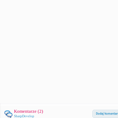
Komentarze (
2
)
SharpDevelop