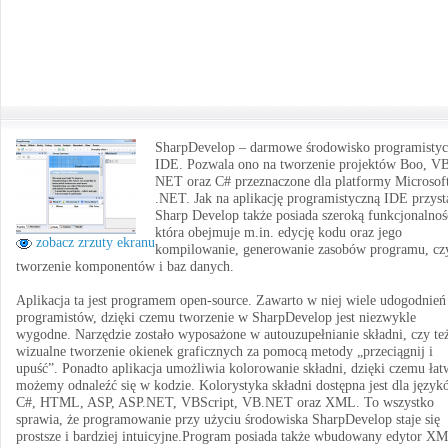
SharpDevelop – darmowe środowisko programistyc
IDE. Pozwala ono na tworzenie projektów Boo, VB
NET oraz C# przeznaczone dla platformy Microsof
.NET. Jak na aplikację programistyczną IDE przyst
Sharp Develop także posiada szeroką funkcjonalnoś
która obejmuje m.in. edycję kodu oraz jego
zobacz zrzuty ekranu
kompilowanie, generowanie zasobów programu, czy
tworzenie komponentów i baz danych.
Aplikacja ta jest programem open-source. Zawarto w niej wiele udogodnień
programistów, dzięki czemu tworzenie w SharpDevelop jest niezwykle
wygodne. Narzędzie zostało wyposażone w autouzupełnianie składni, czy te
wizualne tworzenie okienek graficznych za pomocą metody „przeciągnij i
upuść”. Ponadto aplikacja umożliwia kolorowanie składni, dzięki czemu łat
możemy odnaleźć się w kodzie. Kolorystyka składni dostępna jest dla języ
C#, HTML, ASP, ASP.NET, VBScript, VB.NET oraz XML. To wszystko
sprawia, że programowanie przy użyciu środowiska SharpDevelop staje się
prostsze i bardziej intuicyjne.Program posiada także wbudowany edytor X