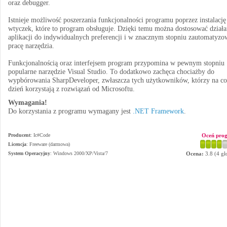
oraz debugger.
Istnieje możliwość poszerzania funkcjonalności programu poprzez instalację
wtyczek, które to program obsługuje. Dzięki temu można dostosować działa
aplikacji do indywidualnych preferencji i w znacznym stopniu zautomatyzo
pracę narzędzia.
Funkcjonalnością oraz interfejsem program przypomina w pewnym stopniu
popularne narzędzie Visual Studio. To dodatkowo zachęca chociażby do
wypbórowania SharpDeveloper, zwłaszcza tych użytkowników, którzy na co
dzień korzystają z rozwiązań od Microsoftu.
Wymagania!
Do korzystania z programu wymagany jest
.NET Framework
.
Producent
:
Ic#Code
Oceń pro
Licencja
: Freeware (darmowa)
System Operacyjny
:
Windows 2000/XP/Vista/7
Ocena:
3.8
(
4
gł