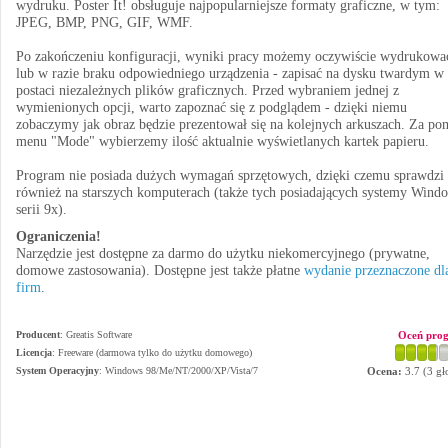
wydruku. Poster It! obsługuje najpopularniejsze formaty graficzne, w tym:
JPEG, BMP, PNG, GIF, WMF.
Po zakończeniu konfiguracji, wyniki pracy możemy oczywiście wydrukowa
lub w razie braku odpowiedniego urządzenia - zapisać na dysku twardym w
postaci niezależnych plików graficznych. Przed wybraniem jednej z
wymienionych opcji, warto zapoznać się z podglądem - dzięki niemu
zobaczymy jak obraz będzie prezentował się na kolejnych arkuszach. Za po
menu "Mode" wybierzemy ilość aktualnie wyświetlanych kartek papieru.
Program nie posiada dużych wymagań sprzętowych, dzięki czemu sprawdzi 
również na starszych komputerach (także tych posiadających systemy Wind
serii 9x).
Ograniczenia!
Narzędzie jest dostępne za darmo do użytku niekomercyjnego (prywatne,
domowe zastosowania). Dostępne jest także płatne
wydanie przeznaczone dl
firm
.
Producent
:
Greatis Software
Oceń pro
Licencja
: Freeware (darmowa tylko do użytku domowego)
System Operacyjny
:
Windows 98/Me/NT/2000/XP/Vista/7
Ocena:
3.7
(
3
gł