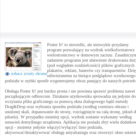
Poster It! to niewielki, ale niezwykle przydatny
program pozwalający na wydruk wielkoformatowy 
wielostronicowy w domowym zaciszu. Zasadniczy
zadaniem programu jest ułatwienie drukowania duż
(pod względem rozdzielczości) plików graficznych 
plakatów, reklam, banerów czy transparentów. Dzię
zobacz zrzuty ekranu
odświeżanemu na bieżąco podglądowi wynikowego
podziału w szybki sposób wygenerujemy obraz pasujący do naszych potrzeb
Obsługa Poster It! jest bardzo prosta i nie powinna sprawić problemu nawet
początkującym odbiorcom. Działanie użytkownika sprowadza się jedynie do
wczytania pliku graficznego za pomocą okna dialogowego bądź metody
Drag&Drop oraz wybrania sposobu podziału (według rozmiaru obrazu i
ustalonej skali, dopasowanie do strony, rozciągnięcie na całą stronę, piksel-
piksela). W przypadku ostatniej opcji, wydruk zostanie wykonany według
ustawień domyślnego urządzenia. Aplikacja nie posiada zbyt wielu dodatko
opcji - możemy jedynie włączyć/wyłączyć linie podziału,
aktywować/dezaktywować obsługę antyaliasingu oraz otworzyć okno ustawi