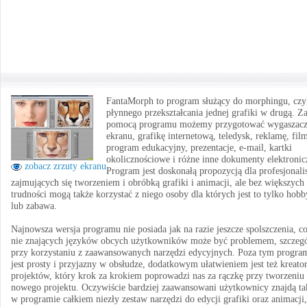
FantaMorph to program służący do morphingu, czy
płynnego przekształcania jednej grafiki w drugą. Z
pomocą programu możemy przygotować wygaszac
ekranu, grafikę internetową, teledysk, reklamę, fil
program edukacyjny, prezentacje, e-mail, kartki
okolicznościowe i różne inne dokumenty elektronic
zobacz zrzuty ekranu
Program jest doskonałą propozycją dla profesjonali
zajmujących się tworzeniem i obróbką grafiki i animacji, ale bez większych
trudności mogą także korzystać z niego osoby dla których jest to tylko hobb
lub zabawa.
Najnowsza wersja programu nie posiada jak na razie jeszcze spolszczenia, co
nie znających języków obcych użytkowników może być problemem, szczegó
przy korzystaniu z zaawansowanych narzędzi edycyjnych. Poza tym progra
jest prosty i przyjazny w obsłudze, dodatkowym ułatwieniem jest też kreato
projektów, który krok za krokiem poprowadzi nas za rączkę przy tworzeniu
nowego projektu. Oczywiście bardziej zaawansowani użytkownicy znajdą ta
w programie całkiem niezły zestaw narzędzi do edycji grafiki oraz animacji,