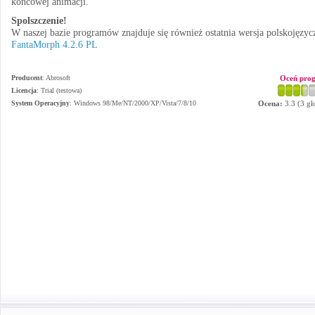
końcowej animacji.
Spolszczenie!
W naszej bazie programów znajduje się również ostatnia wersja polskojęzyc
FantaMorph 4.2.6 PL
Producent
:
Abrosoft
Oceń pro
Licencja
: Trial (testowa)
System Operacyjny
:
Windows 98/Me/NT/2000/XP/Vista/7/8/10
Ocena:
3.3
(
3
gł