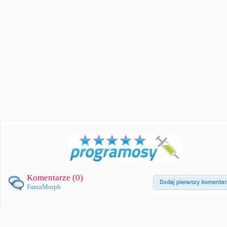
Komentarze (
0
)
FantaMorph