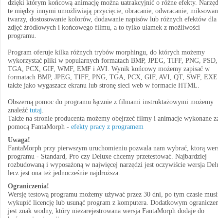
dzięki którym końcową animację można uatrakcyjnić o różne efekty. Narzęd
te między innymi umożliwiają przycięcie, obracanie, odwracanie, miksowan
twarzy, dostosowanie kolorów, dodawanie napisów lub różnych efektów dla
zdjęć źródłowych i końcowego filmu, a to tylko ułamek z możliwości
programu.
Program oferuje kilka różnych trybów morphingu, do których możemy
wykorzystać pliki w popularnych formatach BMP, JPEG, TIFF, PNG, PSD,
TGA, PCX, GIF, WMF, EMF i AVI. Wynik końcowy możemy zapisać w
formatach BMP, JPEG, TIFF, PNG, TGA, PCX, GIF, AVI, QT, SWF, EXE
także jako wygaszacz ekranu lub stronę sieci web w formacie HTML.
Obszerną pomoc do programu łącznie z filmami instruktażowymi możemy
znaleźć
tutaj
.
Także na stronie producenta możemy obejrzeć filmy i animacje wykonane z
pomocą FantaMorph -
efekty pracy z programem
Uwaga!
FantaMorph przy pierwszym uruchomieniu pozwala nam wybrać, ktorą wer
programu - Standard, Pro czy Deluxe chcemy przetestować. Najbardziej
rozbudowaną i wyposażoną w najwięcej narzędzi jest oczywiście wersja Del
lecz jest ona też jednocześnie najdroższa.
Ograniczenia!
Wersję testową programu możemy używać przez 30 dni, po tym czasie mus
wykupić licencję lub usunąć program z komputera. Dodatkowym ogranicze
jest znak wodny, który niezarejestrowana wersja FantaMorph dodaje do