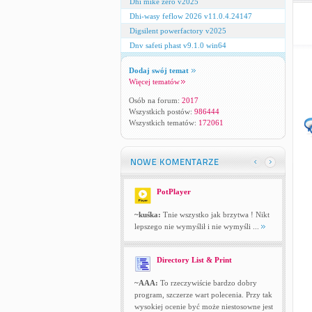
Dhi mike zero v2025
Dhi-wasy feflow 2026 v11.0.4.24147
Digsilent powerfactory v2025
Dnv safeti phast v9.1.0 win64
Dodaj swój temat
Więcej tematów
Osób na forum:
2017
Wszystkich postów:
986444
Wszystkich tematów:
172061
PotPlayer
~kuśka:
Tnie wszystko jak brzytwa ! Nikt
lepszego nie wymyślił i nie wymyśli ...
Directory List & Print
~AAA:
To rzeczywiście bardzo dobry
program, szczerze wart polecenia. Przy tak
wysokiej ocenie być może niestosowne jest