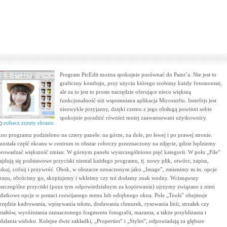
Program PicEdit można spokojnie porównać do Paint’a. Nie jest to
graficzny kombajn, przy użyciu którego zrobimy każdy fotomontaż,
ale za to jest to proste narzędzie oferujące nieco większą
funkcjonalność niż wspomniana aplikacja Microsoftu. Interfejs jest
niezwykle przyjazny, dzięki czemu z jego obsługą powinni sobie
spokojnie poradzić również mniej zaawansowani użytkownicy.
zobacz zrzuty ekranu
no programu podzielono na cztery panele: na górze, na dole, po lewej i po prawej stronie.
została część ekranu w centrum to obszar roboczy przeznaczony na zdjęcie, gdzie będziemy
rowadzać większość zmian. W górnym panelu wyszczególniono pięć kategorii. W polu „File”
ajdują się podstawowe przyciski niemal każdego programu, tj. nowy plik, otwórz, zapisz,
ukuj, cofnij i przywróć. Obok, w obszarze oznaczonym jako „Image”, zmienimy m.in. opcje
razu, obrócimy go, skopiujemy i wkleimy czy też dodamy znak wodny. Wcisnąwszy
szczególne przyciski (poza tym odpowiedzialnym za kopiowanie) ujrzymy związane z nimi
datkowe opcje w postaci rozwijanego menu lub odrębnego okna. Pole „Tools” obejmuje
rzędzie kadrowania, wpisywania tekstu, dodawania chmurek, rysowania linii, strzałek czy
ztałtów, wyróżniania zaznaczonego fragmentu fotografii, mazania, a także przybliżania i
dalania widoku. Kolejne dwie zakładki, „Properties” i „Styles”, odpowiadają za głębsze