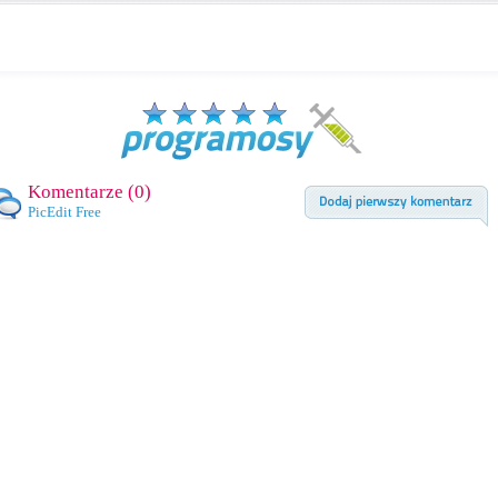
Komentarze (
0
)
PicEdit Free