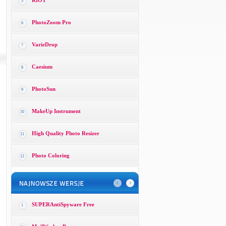
RIOT
5
PhotoZoom Pro
6
VarieDrop
7
Caesium
8
PhotoSun
9
MakeUp Instrument
10
High Quality Photo Resizer
11
Photo Coloring
12
SUPERAntiSpyware Free
1