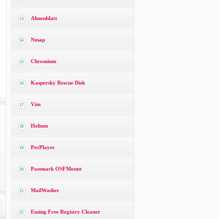
Ahnenblatt
13
Nmap
14
Chromium
15
Kaspersky Rescue Disk
16
Vim
17
Helium
18
PotPlayer
19
Passmark OSFMount
20
MailWasher
21
Eusing Free Registry Cleaner
22