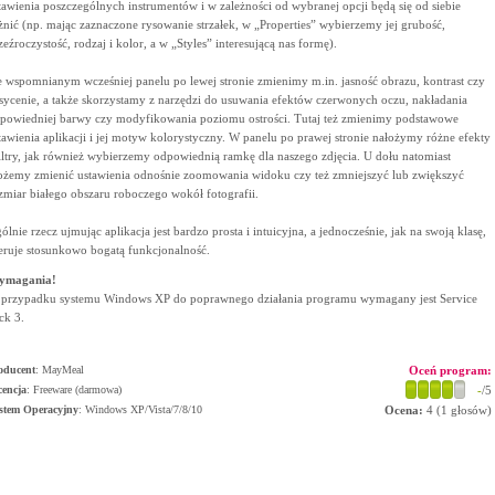
tawienia poszczególnych instrumentów i w zależności od wybranej opcji będą się od siebie
żnić (np. mając zaznaczone rysowanie strzałek, w „Properties” wybierzemy jej grubość,
zeźroczystość, rodzaj i kolor, a w „Styles” interesującą nas formę).
 wspomnianym wcześniej panelu po lewej stronie zmienimy m.in. jasność obrazu, kontrast czy
sycenie, a także skorzystamy z narzędzi do usuwania efektów czerwonych oczu, nakładania
powiedniej barwy czy modyfikowania poziomu ostrości. Tutaj też zmienimy podstawowe
tawienia aplikacji i jej motyw kolorystyczny. W panelu po prawej stronie nałożymy różne efekty
filtry, jak również wybierzemy odpowiednią ramkę dla naszego zdjęcia. U dołu natomiast
żemy zmienić ustawienia odnośnie zoomowania widoku czy też zmniejszyć lub zwiększyć
zmiar białego obszaru roboczego wokół fotografii.
ólnie rzecz ujmując aplikacja jest bardzo prosta i intuicyjna, a jednocześnie, jak na swoją klasę,
eruje stosunkowo bogatą funkcjonalność.
ymagania!
przypadku systemu Windows XP do poprawnego działania programu wymagany jest Service
ck 3.
oducent
:
MayMeal
Oceń program:
cencja
: Freeware (darmowa)
-
/5
stem Operacyjny
:
Windows XP/Vista/7/8/10
Ocena:
4
(
1
głosów)