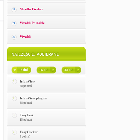
Mozilla Firefox
23
Vivaldi Portable
24
Vivaldi
25
IrfanView
1
38 pobrań
IrfanView plugins
2
38 pobrań
TinyTask
3
15 pobrań
EasyClicker
4
9 pobrań