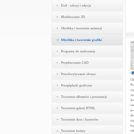
Exif - odczyt i edycja
Modelowanie 3D
Obróbka i tworzenie animacji
Obróbka i tworzenie grafiki
Programy do malowania
Projektowanie CAD
Przechwytywanie obrazu
Ok
Po
Przeglądarki graficzne
wp
zn
Tworzenie albumów i prezentacji
dr
ob
Tworzenie galerii HTML
po
do
Tworzenie ikon i kursorów
na
ks
od
Tworzenie kolaży