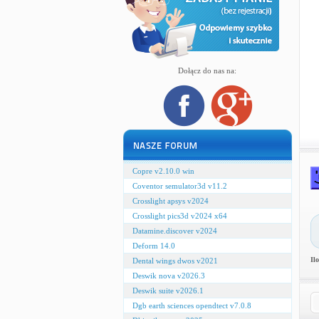
Dołącz do nas na:
Copre v2.10.0 win
Coventor semulator3d v11.2
Crosslight apsys v2024
Crosslight pics3d v2024 x64
Datamine.discover v2024
Deform 14.0
Il
Dental wings dwos v2021
Deswik nova v2026.3
Deswik suite v2026.1
Dgb earth sciences opendtect v7.0.8