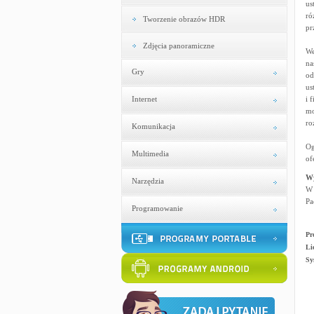
us
ró
Tworzenie obrazów HDR
pr
Zdjęcia panoramiczne
We
na
Gry
od
us
Internet
i 
mo
ro
Komunikacja
Og
Multimedia
of
W
Narzędzia
W 
Pa
Programowanie
Pr
Li
Sy