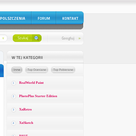
RealWorld Paint
1
PhotoPlus Starter Edition
2
XnRetro
3
XnSketch
4