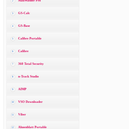
MailWasher Pro
2
GS-Calc
3
GS-Base
4
Calibre Portable
5
Calibre
6
360 Total Security
7
n-Track Studio
8
AIMP
9
VSO Downloader
10
Viber
11
Ahnenblatt Portable
12