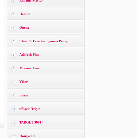
Rename Master
2
Helium
3
Opera
4
ChrisPC Free Anonymous Proxy
5
Adblock Plus
6
Mixmax Free
7
Viber
8
Praat
9
uBlock Origin
10
TARGET 3001!
11
Honeycam
12