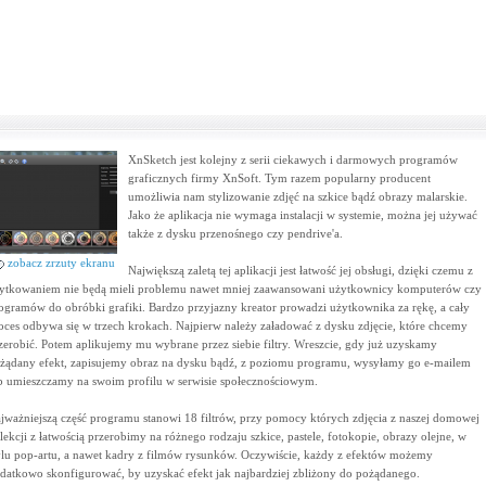
XnSketch jest kolejny z serii ciekawych i darmowych programów
graficznych firmy XnSoft. Tym razem popularny producent
umożliwia nam stylizowanie zdjęć na szkice bądź obrazy malarskie.
Jako że aplikacja nie wymaga instalacji w systemie, można jej używać
także z dysku przenośnego czy pendrive'a.
zobacz zrzuty ekranu
Największą zaletą tej aplikacji jest łatwość jej obsługi, dzięki czemu z
ytkowaniem nie będą mieli problemu nawet mniej zaawansowani użytkownicy komputerów czy
ogramów do obróbki grafiki. Bardzo przyjazny kreator prowadzi użytkownika za rękę, a cały
oces odbywa się w trzech krokach. Najpierw należy załadować z dysku zdjęcie, które chcemy
zerobić. Potem aplikujemy mu wybrane przez siebie filtry. Wreszcie, gdy już uzyskamy
żądany efekt, zapisujemy obraz na dysku bądź, z poziomu programu, wysyłamy go e-mailem
b umieszczamy na swoim profilu w serwisie społecznościowym.
jważniejszą część programu stanowi 18 filtrów, przy pomocy których zdjęcia z naszej domowej
lekcji z łatwością przerobimy na różnego rodzaju szkice, pastele, fotokopie, obrazy olejne, w
ylu pop-artu, a nawet kadry z filmów rysunków. Oczywiście, każdy z efektów możemy
datkowo skonfigurować, by uzyskać efekt jak najbardziej zbliżony do pożądanego.