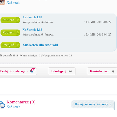
XnSketch
XnSketch 1.18
Wersja stabilna 32-bitowa
11.4 MB | 2016-04-27
XnSketch 1.18
Wersja stabilna 64-bitowa
13.4 MB | 2016-04-27
XnSketch dla Android
ość pobrań: 8519
| W tym miesiącu: 0 | W poprzednim miesiącu: 25
0
Komentarze (
0
)
XnSketch