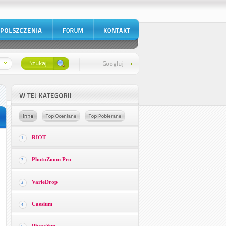
RIOT
1
PhotoZoom Pro
2
VarieDrop
3
Caesium
4