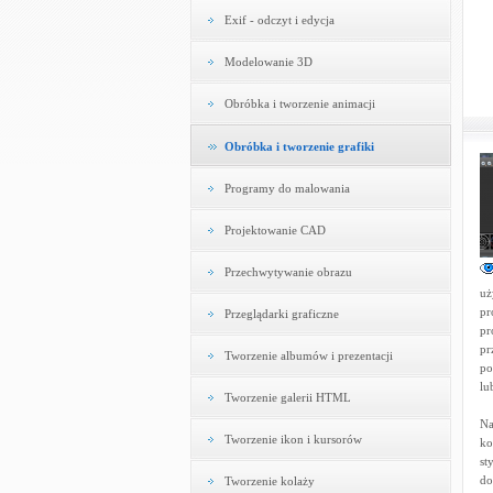
Exif - odczyt i edycja
Modelowanie 3D
Obróbka i tworzenie animacji
Obróbka i tworzenie grafiki
Programy do malowania
Projektowanie CAD
Przechwytywanie obrazu
uż
pr
Przeglądarki graficzne
pr
pr
Tworzenie albumów i prezentacji
po
lu
Tworzenie galerii HTML
Na
Tworzenie ikon i kursorów
ko
st
do
Tworzenie kolaży