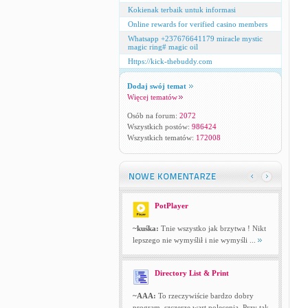
Kokienak terbaik untuk informasi
Online rewards for verified casino members
Whatsapp +237676641179 miracle mystic
magic ring# magic oil
Https://kick-thebuddy.com
Dodaj swój temat
Więcej tematów
Osób na forum:
2072
Wszystkich postów:
986424
Wszystkich tematów:
172008
PotPlayer
~kuśka:
Tnie wszystko jak brzytwa ! Nikt
lepszego nie wymyślił i nie wymyśli ...
Directory List & Print
~AAA:
To rzeczywiście bardzo dobry
program, szczerze wart polecenia. Przy tak