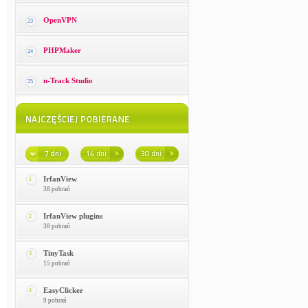
OpenVPN
23
PHPMaker
24
n-Track Studio
25
IrfanView
1
38 pobrań
IrfanView plugins
2
38 pobrań
TinyTask
3
15 pobrań
EasyClicker
4
9 pobrań