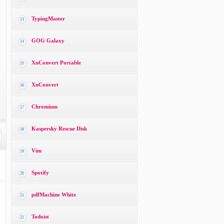
TypingMaster
13
GOG Galaxy
14
XnConvert Portable
15
XnConvert
16
Chromium
17
Kaspersky Rescue Disk
18
Vim
19
Spotify
20
pdfMachine White
21
Todoist
22