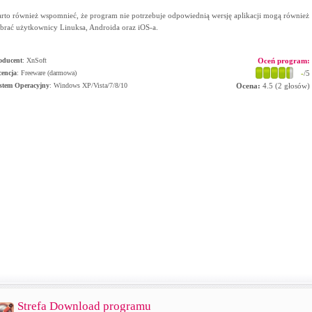
rto również wspomnieć, że program nie potrzebuje odpowiednią wersję aplikacji mogą również
brać użytkownicy Linuksa, Androida oraz iOS-a.
oducent
:
XnSoft
Oceń program:
cencja
: Freeware (darmowa)
-
/5
stem Operacyjny
:
Windows XP/Vista/7/8/10
Ocena:
4.5
(
2
głosów)
Strefa Download programu