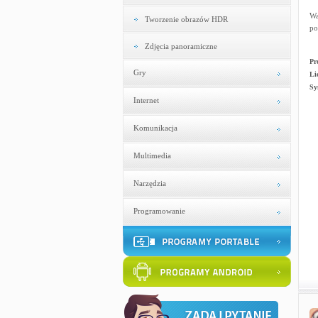
Wa
Tworzenie obrazów HDR
po
Zdjęcia panoramiczne
Pr
Gry
Li
Sy
Internet
Komunikacja
Multimedia
Narzędzia
Programowanie