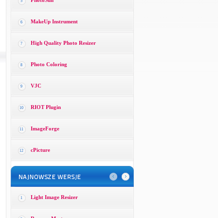
PhotoSun
5
MakeUp Instrument
6
High Quality Photo Resizer
7
Photo Coloring
8
VJC
9
RIOT Plugin
10
ImageForge
11
cPicture
12
Light Image Resizer
1