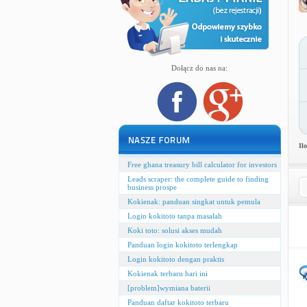
Dołącz do nas na:
Il
Free ghana treasury bill calculator for investors
Leads scraper: the complete guide to finding
business prospe
Kokienak: panduan singkat untuk pemula
Login kokitoto tanpa masalah
Koki toto: solusi akses mudah
Panduan login kokitoto terlengkap
Login kokitoto dengan praktis
Kokienak terbaru hari ini
[problem]wymiana baterii
Panduan daftar kokitoto terbaru