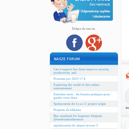
Dołącz do nas na:
Can it support law firms improve security,
productivity, and
Pcswmm pro 2023 v7.6
Exploring the world of slot online:
entertainment
Entretien moto : les bonnes pratiques pour
garder votre deux
Spolszczenie do f.e.a.r 2: project origin
Il
Program do klikania
Buy nembutal for beginner telegram
@nembutalonlinestore
sspolszczenia do airport tycoon 3