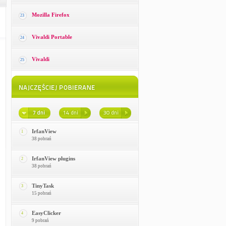
Mozilla Firefox
23
Vivaldi Portable
24
Vivaldi
25
IrfanView
1
38 pobrań
IrfanView plugins
2
38 pobrań
TinyTask
3
15 pobrań
EasyClicker
4
9 pobrań