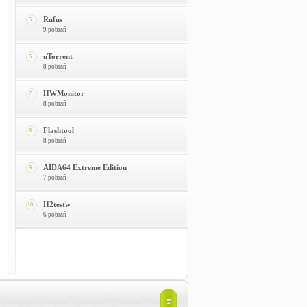
Rufus
5
9 pobrań
uTorrent
6
8 pobrań
HWMonitor
7
8 pobrań
Flashtool
8
8 pobrań
AIDA64 Extreme Edition
9
7 pobrań
H2testw
10
6 pobrań