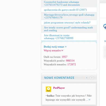
Counterfeit banknotes whatsapp
+237651479273 and documents
spolszczenia do garrys modv10 (2007)
Marriage/divorce/love,revenge spell whatsapp
+237676641179
jakim programem otworzyć style rolanda?
Are iready scores good? understanding math
and reading
Join illuminati in russia
whatsapp:+237682708999
n
Dodaj swój temat
Więcej tematów
Osób na forum:
1957
Wszystkich postów:
986514
Wszystkich tematów:
172072
PotPlayer
~kuśka:
Tnie wszystko jak brzytwa ! Nikt
lepszego nie wymyślił i nie wymyśli ...