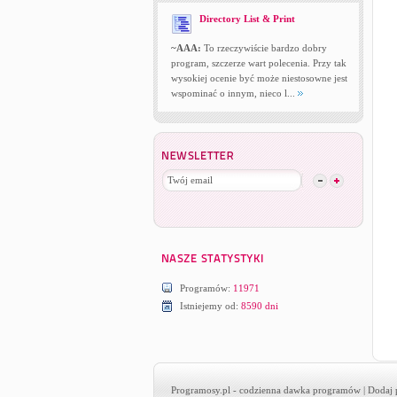
Directory List & Print
~AAA:
To rzeczywiście bardzo dobry
program, szczerze wart polecenia. Przy tak
wysokiej ocenie być może niestosowne jest
wspominać o innym, nieco l...
Programów:
11971
Istniejemy od:
8590 dni
Programosy.pl
- codzienna dawka programów |
Dodaj 