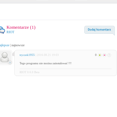
Komentarze (
1
)
RIOT
ajlepsze
|
najnowsze
tryczek1955
| 2016.08.21 19:03
0
Tego programu nie można zainstalować !!!
RIOT 0.6.0 Beta