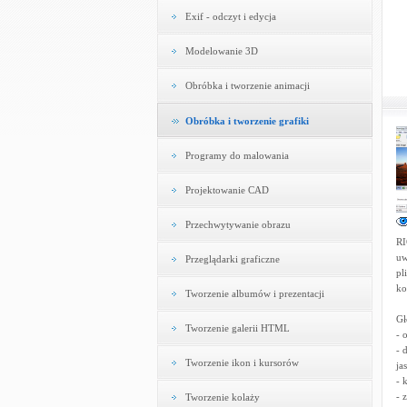
Exif - odczyt i edycja
Modelowanie 3D
Obróbka i tworzenie animacji
Obróbka i tworzenie grafiki
Programy do malowania
Projektowanie CAD
Przechwytywanie obrazu
RI
uw
Przeglądarki graficzne
pl
ko
Tworzenie albumów i prezentacji
Gł
Tworzenie galerii HTML
- 
- 
Tworzenie ikon i kursorów
ja
- 
- 
Tworzenie kolaży