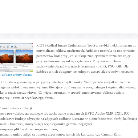
RIOT (Radical Image Optimization Tool) to szybki i lekki program do
optymalizacji plików graficznych. Aplikacja pozwala na poprawienie
parametrów kompresji, co skutkuje zmniejszeniem rozmiaru zdjęć
przy zachowaniu wysokiej czytelności. Program umożliwia
zapisywanie obrazów w trzech formatach - JPEG, PNG, GIF. Dla
każdego z nich dostępny jest odrębny zestaw algorytmów i ustawień.
zobacz zrzuty ekranu
OT został wyposażony w przyjazny interfejs użytkownika. Warto przede wszystkim zwrócić
agę na widok dwupanelowy, umożliwiający porównywanie oryginalnego i zoptymalizowanego
iku w czasie rzeczywistym. Co więcej, program w sposób automatyczny oblicza poziom
mpresji i rozmiar wynikowego obrazu.
ówne funkcje aplikacji:
opcje pozwalające na usunięcie lub zachowanie metadanych (IPTC, Adobe XMP, EXIF, ICC),
dodatkowe funkcje edycyjne na zdjęciach (odbicie lustrzane w pionie/poziomie, obrót, kalibracja
sności i kontrastu, modyfikacja współczynnika gamma, negatyw),
kompresja plików do zadanego rozmiaru,
zmiana rozmiaru zdjęć za pomocą algorytmów takich jak Lanczos3 czy Catmull-Rom,