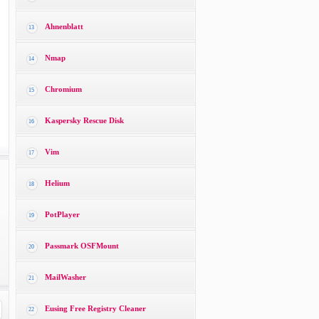
Ahnenblatt
13
Nmap
14
Chromium
15
Kaspersky Rescue Disk
16
Vim
17
Helium
18
PotPlayer
19
Passmark OSFMount
20
MailWasher
21
Eusing Free Registry Cleaner
22