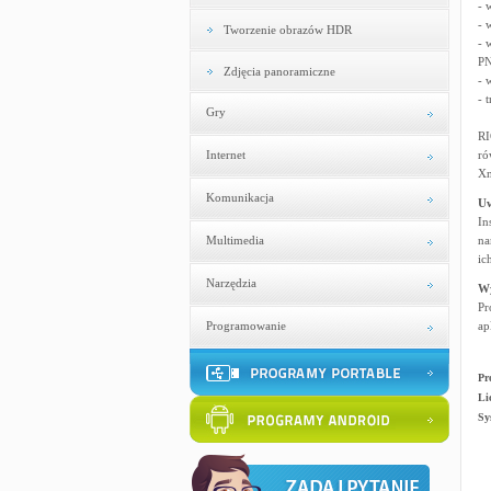
- 
- 
Tworzenie obrazów HDR
- 
PN
Zdjęcia panoramiczne
- 
- 
Gry
RI
Internet
ró
Xn
Komunikacja
U
In
Multimedia
na
ic
Narzędzia
W
Pr
Programowanie
ap
Pr
Li
Sy