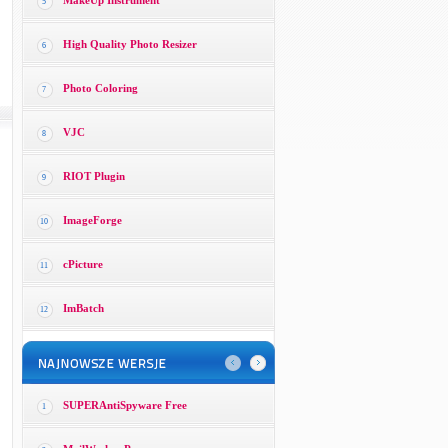
MakeUp Instrument
5
High Quality Photo Resizer
6
Photo Coloring
7
VJC
8
RIOT Plugin
9
ImageForge
10
cPicture
11
ImBatch
12
SUPERAntiSpyware Free
1