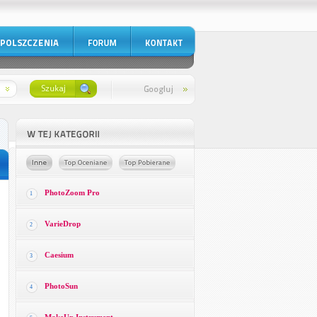
PhotoZoom Pro
1
VarieDrop
2
Caesium
3
PhotoSun
4