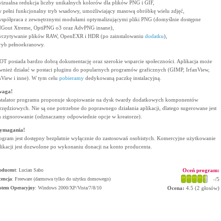
wizualna redukcja liczby unikalnych kolorów dla plików PNG i GIF,
w pełni funkcjonalny tryb wsadowy, umożliwiający masową obróbkę wielu zdjęć,
współpraca z zewnętrznymi modułami optymalizującymi pliki PNG (domyślnie dostępne
Gout Xtreme, OptiPNG o3 oraz AdvPNG insane),
wczytywanie plików RAW, OpenEXR i HDR (po zainstalowaniu
dodatku
),
tryb pełnoekranowy.
OT posiada bardzo dobrą dokumentację oraz szerokie wsparcie społeczności. Aplikacja może
wnież działać w postaci pluginu do popularnych programów graficznych (GIMP, IrfanView,
View i inne). W tym celu
pobieramy
dedykowaną paczkę instalacyjną.
waga!
stalator programu proponuje skopiowanie na dysk twardy dodatkowych komponentów
rzędziowych. Nie są one potrzebne do poprawnego działania aplikacji, dlatego sugerowane jest
h zignorowanie (odznaczamy odpowiednie opcje w kreatorze).
ymagania!
ogram jest dostępny bezpłatnie wyłącznie do zastosowań osobistych. Komercyjne użytkowanie
likacji jest dozwolone po wykonaniu donacji na konto producenta.
oducent
:
Lucian Sabo
Oceń program:
cencja
: Freeware (darmowa tylko do użytku domowego)
-
/5
stem Operacyjny
:
Windows 2000/XP/Vista/7/8/10
Ocena:
4.5
(
2
głosów)