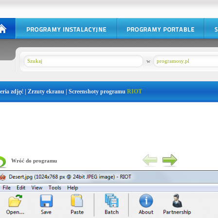
w
programosy.pl
eria zdjęć | Zrzuty ekranu | Screenshoty programu
RIOT
Wróć do programu