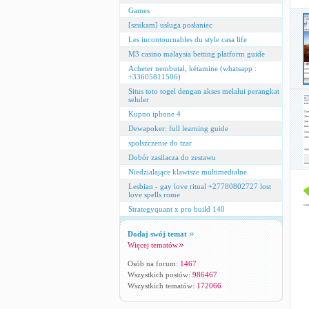
Games
[szukam] usługa posłaniec
Les incontournables du style casa life
M3 casino malaysia betting platform guide
Acheter nembutal, kétamine (whatsapp :
+33605811506)
Situs toto togel dengan akses melalui perangkat
seluler
Kupno iphone 4
Dewapoker: full learning guide
spolszczenie do tzar
Dobór zasilacza do zestawu
Niedzialające klawisze multimedialne.
Lesbian - gay love ritual +27780802727 lost
love spells rome
Strategyquant x pro build 140
Dodaj swój temat
Więcej tematów
Osób na forum:
1467
Wszystkich postów:
986467
Wszystkich tematów:
172066