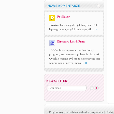
PotPlayer
~kuśka:
Tnie wszystko jak brzytwa ! Nikt
lepszego nie wymyślił i nie wymyśli ...
Directory List & Print
~AAA:
To rzeczywiście bardzo dobry
program, szczerze wart polecenia. Przy tak
wysokiej ocenie być może niestosowne jest
wspominać o innym, nieco l...
Programosy.pl
- codzienna dawka programów |
Dodaj 