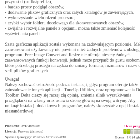
przyrostki (sufiks/prefiks),
• bardzo prosty podgląd obrazów,
• dodawanie plików graficznych oraz całych katalogów je zawierających,
• wykorzystanie wielu rdzeni procesora,
• szybki wybór folderu docelowego dla skonwertowanych obrazów,
• zwijalne i rozwijalne panele z opcjami, można także zmieniać kolejność
wyświetlania paneli.
Szata graficzna aplikacji została wykonana na zadowalającym poziomie. Ma
zaawansowani użytkownicy nie powinni mieć żadnych problemów z obsług
programu. Free Image Convert and Resize nie oferuje niestety żadnych
zaawansowanych funkcji konwersji, jednak może przypaść do gustu osobom
które potrzebują prostego narzędzia do zmiany formatu, rozmiarów i nazw c
serii plików graficznych.
Uwaga!
Należy zachować ostrożność podczas instalacji, gdyż program oferuje także
zainstalowanie innych aplikacji - TuneUp Utilities, oraz oprogramowania De
Toolbar. Delta cieszy się raczej złą opinią, zmienia silnik wyszukiwania
przeglądarki na własny oraz ustawia stronę główną na swoją witrynę. Aby
uniknąć instalacji dodatkowych programów, należy skorzystać z opcji instala
niestandardowej.
Producent
:
DVDVideoSoft
Oceń pro
Licencja
: Freeware (darmowa)
System Operacyjny
:
Windows XP/Vista/7/8/10
Ocena:
1.8
(
4
gł