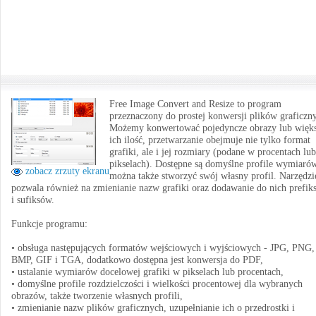
Free Image Convert and Resize to program
przeznaczony do prostej konwersji plików graficzn
Możemy konwertować pojedyncze obrazy lub więk
ich ilość, przetwarzanie obejmuje nie tylko format
grafiki, ale i jej rozmiary (podane w procentach lub
pikselach). Dostępne są domyślne profile wymiaró
zobacz zrzuty ekranu
można także stworzyć swój własny profil. Narzędzi
pozwala również na zmienianie nazw grafiki oraz dodawanie do nich prefik
i sufiksów.
Funkcje programu:
• obsługa następujących formatów wejściowych i wyjściowych - JPG, PNG,
BMP, GIF i TGA, dodatkowo dostępna jest konwersja do PDF,
• ustalanie wymiarów docelowej grafiki w pikselach lub procentach,
• domyślne profile rozdzielczości i wielkości procentowej dla wybranych
obrazów, także tworzenie własnych profili,
• zmienianie nazw plików graficznych, uzupełnianie ich o przedrostki i