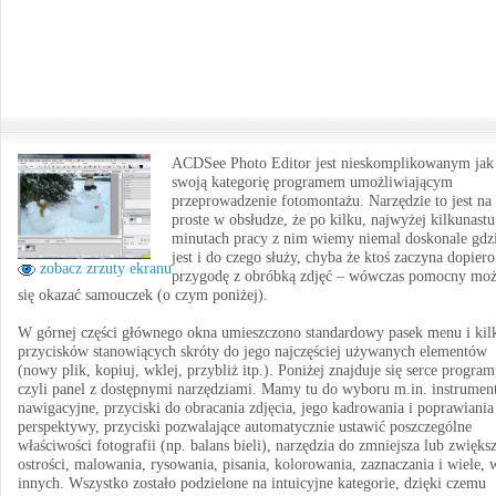
ACDSee Photo Editor jest nieskomplikowanym jak
swoją kategorię programem umożliwiającym
przeprowadzenie fotomontażu. Narzędzie to jest na 
proste w obsłudze, że po kilku, najwyżej kilkunastu
minutach pracy z nim wiemy niemal doskonale gdz
jest i do czego służy, chyba że ktoś zaczyna dopiero
zobacz zrzuty ekranu
przygodę z obróbką zdjęć – wówczas pomocny mo
się okazać samouczek (o czym poniżej).
W górnej części głównego okna umieszczono standardowy pasek menu i kil
przycisków stanowiących skróty do jego najczęściej używanych elementów
(nowy plik, kopiuj, wklej, przybliż itp.). Poniżej znajduje się serce program
czyli panel z dostępnymi narzędziami. Mamy tu do wyboru m.in. instrumen
nawigacyjne, przyciski do obracania zdjęcia, jego kadrowania i poprawiania
perspektywy, przyciski pozwalające automatycznie ustawić poszczególne
właściwości fotografii (np. balans bieli), narzędzia do zmniejsza lub zwięks
ostrości, malowania, rysowania, pisania, kolorowania, zaznaczania i wiele, 
innych. Wszystko zostało podzielone na intuicyjne kategorie, dzięki czemu