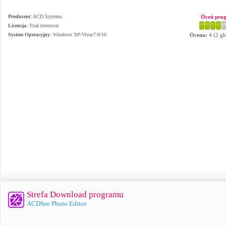
Producent
:
ACD Systems
Oceń pro
Licencja
: Trial (testowa)
System Operacyjny
:
Windows XP/Vista/7/8/10
Ocena:
4
(
2
gł
Strefa Download programu
ACDSee Photo Editor