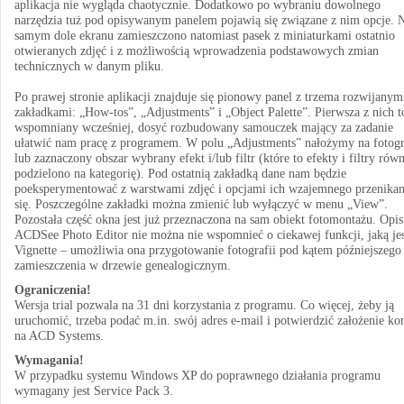
aplikacja nie wygląda chaotycznie. Dodatkowo po wybraniu dowolnego
narzędzia tuż pod opisywanym panelem pojawią się związane z nim opcje. 
samym dole ekranu zamieszczono natomiast pasek z miniaturkami ostatnio
otwieranych zdjęć i z możliwością wprowadzenia podstawowych zmian
technicznych w danym pliku.
Po prawej stronie aplikacji znajduje się pionowy panel z trzema rozwijanym
zakładkami: „How-tos”, „Adjustments” i „Object Palette”. Pierwsza z nich t
wspomniany wcześniej, dosyć rozbudowany samouczek mający za zadanie
ułatwić nam pracę z programem. W polu „Adjustments” nałożymy na fotogr
lub zaznaczony obszar wybrany efekt i/lub filtr (które to efekty i filtry rów
podzielono na kategorię). Pod ostatnią zakładką dane nam będzie
poeksperymentować z warstwami zdjęć i opcjami ich wzajemnego przenikan
się. Poszczególne zakładki można zmienić lub wyłączyć w menu „View”.
Pozostała część okna jest już przeznaczona na sam obiekt fotomontażu. Opis
ACDSee Photo Editor nie można nie wspomnieć o ciekawej funkcji, jaką jes
Vignette – umożliwia ona przygotowanie fotografii pod kątem późniejszego 
zamieszczenia w drzewie genealogicznym.
Ograniczenia!
Wersja trial pozwala na 31 dni korzystania z programu. Co więcej, żeby ją
uruchomić, trzeba podać m.in. swój adres e-mail i potwierdzić założenie ko
na ACD Systems.
Wymagania!
W przypadku systemu Windows XP do poprawnego działania programu
wymagany jest Service Pack 3.