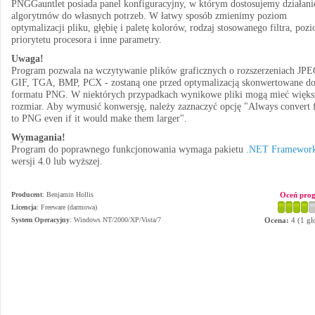
PNGGauntlet posiada panel konfiguracyjny, w którym dostosujemy działani
algorytmów do własnych potrzeb. W łatwy sposób zmienimy poziom
optymalizacji pliku, głębię i paletę kolorów, rodzaj stosowanego filtra, poz
priorytetu procesora i inne parametry.
Uwaga!
Program pozwala na wczytywanie plików graficznych o rozszerzeniach JPE
GIF, TGA, BMP, PCX - zostaną one przed optymalizacją skonwertowane d
formatu PNG. W niektórych przypadkach wynikowe pliki mogą mieć więks
rozmiar. Aby wymusić konwersję, należy zaznaczyć opcję "Always convert f
to PNG even if it would make them larger".
Wymagania!
Program do poprawnego funkcjonowania wymaga pakietu
.NET Framewor
wersji 4.0 lub wyższej.
Producent
:
Benjamin Hollis
Oceń pro
Licencja
: Freeware (darmowa)
System Operacyjny
:
Windows NT/2000/XP/Vista/7
Ocena:
4
(
1
gł