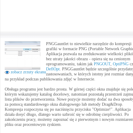
PNGGauntlet to niewielkie narzędzie do kompresji
grafiki w formacie PNG (Portable Network Graphic
Aplikacja pozwala na zredukowanie wielkości plik
bez utraty jakości obrazu - opiera się na cenionym
oprogramowaniu, takim jak
PNGOUT
,
OptiPNG
c
DeflOpt
. PNGGauntlet będzie szczególnie przydat
zobacz zrzuty ekranu
zastosowaniach, w których istotny jest rozmiar dan
na przykład podczas publikowania zdjęć w Internecie.
Obsługa programu jest bardzo prosta. W górnej części okna znajduje się pol
którym wskazujemy katalog docelowy, natomiast pozostałą przestrzeń zajmu
lista plików do przetworzenia. Nowe pozycje możemy dodać na dwa sposob
za pomocą standardowego okna dialogowego lub metody Drag&Drop.
Kompresja rozpoczyna się po naciśnięciu przycisku "Optimize!". Aplikacja
działa dosyć długo, dlatego warto uzbroić się w odrobinę cierpliwości. Po
zakończeniu pracy, możemy zapoznać się z pierwotnym i nowym rozmiare
pliku oraz procentowym zyskiem.