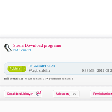
Strefa Download programu
PNGGauntlet
PNGGauntlet 3.1.2.0
Wersja stabilna
0.88 MB | 2012-08-
Ilość pobrań: 521
| W tym miesiącu: 0 | W poprzednim miesiącu: 8
0