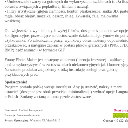
• Umieszczanie twarzy na gotowych do wykorzystania szablonach (duża iloś
obrazów związanych z popkulturą, filmem i naturą).
• Filtry artystyczne (głębia ciemności, kontur, płaskorzeźba, siatka 3D, paste
mgła, obraz olejny, mozaika, deszcz, śnieg, akwarela, fala, malowanie
woskiem).
Dla większości z wymienionych wyżej filtrów, dostępne są dodatkowe opcje
konfiguracyjne, pozwalające na dostosowanie działania algorytmów do potr
użytkownika. Po zakończeniu pracy, wynikowy obraz możemy odpowiedni
przeskalować, a następnie zapisać w postaci plików graficznych (PNG, JPE
BMP) bądź animacji w formacie GIF.
Funny Photo Maker jest dostępny za darmo (licencja freeware) - aplikację
można wykorzystywać w zastosowaniach niekomercyjnych jak i komercyjny
Na stronie produktu znajdziemy krótką instrukcję obsługi oraz galerię
przykładowych prac.
Spolszczenie!
Program posiada polską wersję interfejsu. Aby ją ustawić, należy z menu
ustawień (dostępne jest obok przycisku minimalizacji) wybrać opcje Langua
> Polish. Zmiany zostaną automatycznie zastosowane.
Producent
:
AnvSoft Incorporated
Oceń pro
Licencja
: Freeware (darmowa)
System Operacyjny
:
Windows XP/Vista/7/8/10
Ocena:
4.9
(
22
gł