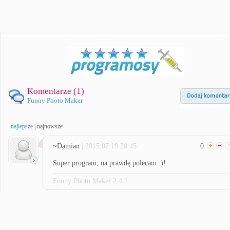
Komentarze (
1
)
Funny Photo Maker
najlepsze
|
najnowsze
~Damian
| 2015.07.19 20:45
0
Super program, na prawdę polecam :)!
Funny Photo Maker 2.4.2