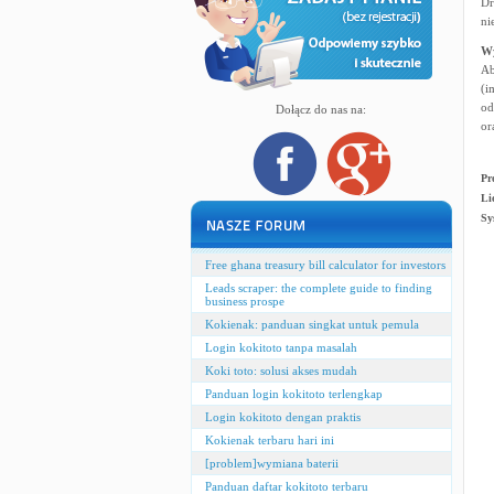
Dr
ni
W
Ab
(i
od
Dołącz do nas na:
or
Pr
Li
Sy
Free ghana treasury bill calculator for investors
Leads scraper: the complete guide to finding
business prospe
Kokienak: panduan singkat untuk pemula
Login kokitoto tanpa masalah
Koki toto: solusi akses mudah
Panduan login kokitoto terlengkap
Login kokitoto dengan praktis
Kokienak terbaru hari ini
[problem]wymiana baterii
Panduan daftar kokitoto terbaru