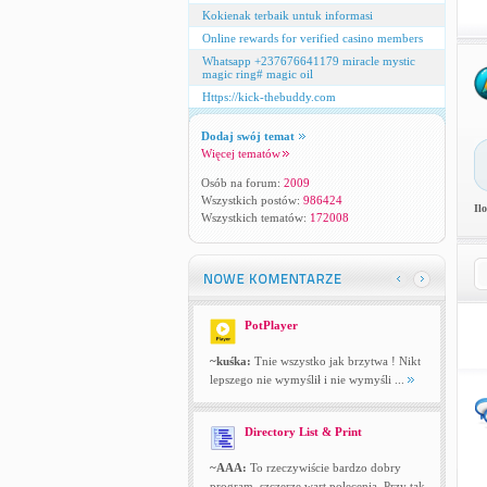
Kokienak terbaik untuk informasi
Online rewards for verified casino members
Whatsapp +237676641179 miracle mystic
magic ring# magic oil
Https://kick-thebuddy.com
Dodaj swój temat
Więcej tematów
Osób na forum:
2009
Wszystkich postów:
986424
Il
Wszystkich tematów:
172008
PotPlayer
~kuśka:
Tnie wszystko jak brzytwa ! Nikt
lepszego nie wymyślił i nie wymyśli ...
Directory List & Print
~AAA:
To rzeczywiście bardzo dobry
program, szczerze wart polecenia. Przy tak