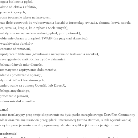
bogata biblioteka pędzli,
galerie obiektów i efektów,
łączenie krzywych,
proste tworzenie tekstu na krzywych,
duża ilość gotowych do wykorzystania kształtów (prostokąt, gwiazda, chmura, krzyż, spirala,
rce, strzałka, kropla, koło zębate i wiele innych),
realistyczne narzędzia kreślarskie (pędzel, pióro, ołówek),
pobieranie obrazu z urządzeń TWAIN (na przykład skanerów),
wyszukiwarka obiektów,
generator obramowań,
współpraca z tabletami (wbudowane narzędzie do testowania nacisku),
przyciąganie do siatki (kilka trybów działania),
obsługa różnych miar długości,
automatyczne zapisywanie dokumentów,
cofanie i powtarzanie operacji,
edytor skrótów klawiaturowych,
renderowanie za pomocą OpenGL lub DirectX,
obsługa antyaliasingu,
sprawdzanie pisowni,
drukowanie dokumentów.
waga!
eator instalacyjny proponuje skopiowanie na dysk paska narzędziowego DrawPlus Community
olbar oraz zmianę ustawień przeglądarki internetowej (strona startowa, silnik wyszukiwania).
e są to operacje konieczne do poprawnego działania aplikacji i można je zignorować.
raniczenia!