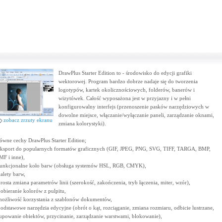
DrawPlus Starter Edition to - środowisko do edycji grafiki
wektorowej. Program bardzo dobrze nadaje się do tworzenia
logotypów, kartek okolicznościowych, folderów, banerów i
wizytówek. Całość wyposażona jest w przyjazny i w pełni
konfigurowalny interfejs (przenoszenie pasków narzędziowych w
dowolne miejsce, włączanie/wyłączanie paneli, zarządzanie oknami,
zobacz zrzuty ekranu
zmiana kolorystyki).
ówne cechy DrawPlus Starter Edition;
eksport do popularnych formatów graficznych (GIF, JPEG, PNG, SVG, TIFF, TARGA, BMP,
F i inne),
funkcjonalne koło barw (obsługa systemów HSL, RGB, CMYK),
palety barw,
prosta zmiana parametrów linii (szerokość, zakończenia, tryb łączenia, miter, wzór),
pobieranie kolorów z pulpitu,
możliwość korzystania z szablonów dokumentów,
podstawowe narzędzia edycyjne (obrót o kąt, rozciąganie, zmiana rozmiaru, odbicie lustrzane,
upowanie obiektów, przycinanie, zarządzanie warstwami, blokowanie),