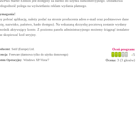
awPlus Starter Edition jest dostępny za darmo do użytku niekomercyjnego. Dodatkowa
edogodność polega na wyświetlaniu reklam wydania płatnego.
ymagania!
y pobrać aplikację, należy podać na stronie producenta adres e-mail oraz podstawowe dane
mię, nazwisko, państwo, hasło dostępu). Na wskazaną skrzynkę pocztową zostanie wysłany
nośnik aktywujący konto. Z poziomu panelu administracyjnego możemy ściągnąć instalator
az skopiować kod seryjny.
oducent
:
Serif (Europe) Ltd.
Oceń program:
cencja
: Freeware (darmowa tylko do użytku domowego)
-
/5
stem Operacyjny
:
Windows XP/Vista/7
Ocena:
3
(
3
głosów)