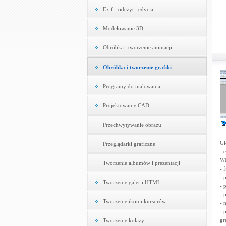
Exif - odczyt i edycja
Modelowanie 3D
Obróbka i tworzenie animacji
Obróbka i tworzenie grafiki
Programy do malowania
Projektowanie CAD
Przechwytywanie obrazu
Gł
Przeglądarki graficzne
- 
WM
Tworzenie albumów i prezentacji
- 
- 
Tworzenie galerii HTML
- 
- 
Tworzenie ikon i kursorów
- 
- 
gr
Tworzenie kolaży