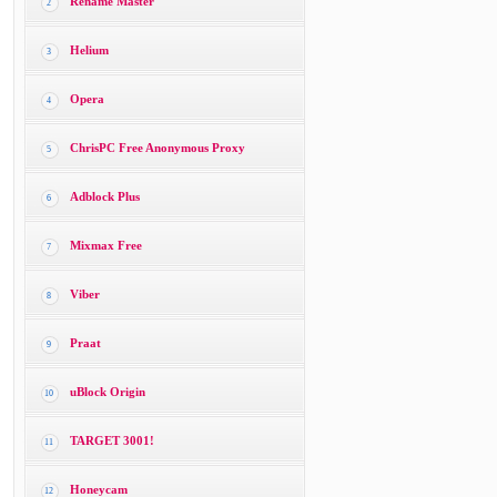
Rename Master
2
Helium
3
Opera
4
ChrisPC Free Anonymous Proxy
5
Adblock Plus
6
Mixmax Free
7
Viber
8
Praat
9
uBlock Origin
10
TARGET 3001!
11
Honeycam
12