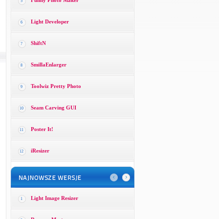
Funny Photo Maker
5
Light Developer
6
ShiftN
7
SmillaEnlarger
8
Toolwiz Pretty Photo
9
Seam Carving GUI
10
Poster It!
11
iResizer
12
Light Image Resizer
1