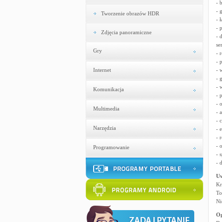
- 
- 
Tworzenie obrazów HDR
- 
- 
Zdjęcia panoramiczne
- 
se
Gry
- 
- 
Internet
- 
- 
- 
Komunikacja
- 
- 
Multimedia
- 
- 
Narzędzia
- 
- 
- 
Programowanie
- 
- 
U
Kr
To
Ni
Og