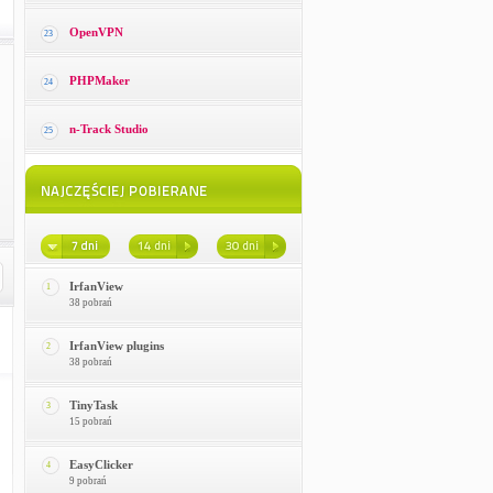
OpenVPN
23
PHPMaker
24
n-Track Studio
25
IrfanView
1
38 pobrań
IrfanView plugins
2
38 pobrań
TinyTask
3
15 pobrań
EasyClicker
4
9 pobrań