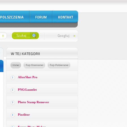
AfterShot Pro
1
PNGGauntlet
2
Photo Stamp Remover
3
Pixelitor
4