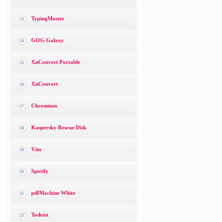
TypingMaster
13
GOG Galaxy
14
XnConvert Portable
15
XnConvert
16
Chromium
17
Kaspersky Rescue Disk
18
Vim
19
Spotify
20
pdfMachine White
21
Todoist
22