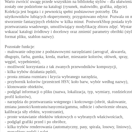
Warto zwrócić uwagę przede wszystkim na bibliotekę stylów - dla ułatwieni
zostały one podzielone na katalogi (rysunek, malowidło, grafika, zdjęcie).
Kolekcja jest bogata i z pewnością spełni podstawowe potrzeby. Dla
użytkowników lubiących eksperymenty, przygotowano edytor. Pozwala on 
stworzenie fantazyjnych efektów w kilka minut. PostworkShop posiada tryb
przetwarzania wsadowego, umożliwiający modyfikację zbioru zdjęć. Wystar
wskazać katalogi źródłowy i docelowy oraz zmienić parametry obróbki (styl
format pliku, szablon nazwy).
Pozostałe funkcje:
- malowanie odręczne z podstawowymi narzędziami (aerograf, akwarela,
długopis, farba, gumka, kreda, marker, mieszanie kolorów, ołówek, spray,
węgiel, wypełnienie),
- możliwość korzystania z tak zwanych przewodników kompozycji,
- kilka trybów działania pędzli,
- prosta zmiana rozmiaru i krycia wybranego narzędzia,
- przybornik kolorów (przestrzeń HSV, koło barw, wybór według nazwy),
- klonowanie obiektów,
- podgląd informacji o pliku (nazwa, lokalizacja, typ, wymiary, rozdzielczoś
profil kolorów),
- narzędzia do przetwarzania wstępnego i końcowego (obrót, skalowanie,
zmiana jasności/kontrastu/nasycenia/gamma, odbicie i odwrócenie obrazu,
kalibracja siły efektu, wyostrzanie),
- proste wstawianie obiektów tekstowych o wybranych właściwościach,
- podgląd grafiki przed i po obróbce,
- kilka trybów renderowania (automatyczny, pasy, spirala, losowy, liniowy),
- menadżery pędzli i palet,