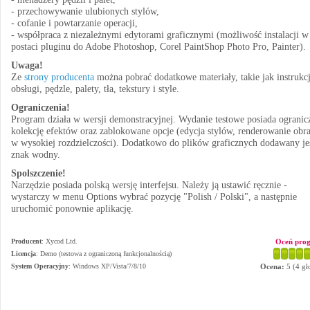
- przechowywanie ulubionych stylów,
- cofanie i powtarzanie operacji,
- współpraca z niezależnymi edytorami graficznymi (możliwość instalacji w
postaci pluginu do Adobe Photoshop, Corel PaintShop Photo Pro, Painter).
Uwaga!
Ze
strony producenta
można pobrać dodatkowe materiały, takie jak instrukc
obsługi, pędzle, palety, tła, tekstury i style.
Ograniczenia!
Program działa w wersji demonstracyjnej. Wydanie testowe posiada ogranic
kolekcję efektów oraz zablokowane opcje (edycja stylów, renderowanie obr
w wysokiej rozdzielczości). Dodatkowo do plików graficznych dodawany je
znak wodny.
Spolszczenie!
Narzędzie posiada polską wersję interfejsu. Należy ją ustawić ręcznie -
wystarczy w menu Options wybrać pozycję "Polish / Polski", a następnie
uruchomić ponownie aplikację.
Producent
:
Xycod Ltd.
Oceń pro
Licencja
: Demo (testowa z ograniczoną funkcjonalnością)
System Operacyjny
:
Windows XP/Vista/7/8/10
Ocena:
5
(
4
gł