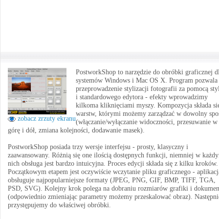
PostworkShop to narzędzie do obróbki graficznej d
systemów Windows i Mac OS X. Program pozwala
przeprowadzenie stylizacji fotografii za pomocą st
i standardowego edytora - efekty wprowadzimy
kilkoma kliknięciami myszy. Kompozycja składa si
warstw, którymi możemy zarządzać w dowolny spo
zobacz zrzuty ekranu
(włączanie/wyłączanie widoczności, przesuwanie w
górę i dół, zmiana kolejności, dodawanie masek).
PostworkShop posiada trzy wersje interfejsu - prosty, klasyczny i
zaawansowany. Różnią się one ilością dostępnych funkcji, niemniej w każd
nich obsługa jest bardzo intuicyjna. Proces edycji składa się z kilku kroków.
Początkowym etapem jest oczywiście wczytanie pliku graficznego - aplikacj
obsługuje najpopularniejsze formaty (JPEG, PNG, GIF, BMP, TIFF, TGA,
PSD, SVG). Kolejny krok polega na dobraniu rozmiarów grafiki i dokumen
(odpowiednio zmieniając parametry możemy przeskalować obraz). Następni
przystępujemy do właściwej obróbki.