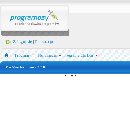
Zaloguj się
|
Rejestracja
Programy
Multimedia
Programy dla DJa
MixMeister Fusion 7.7.0