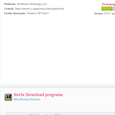
Producent
:
MixMeister Technology LLC
Oceń pro
Licencja
: Demo (testowa z ograniczoną funkcjonalnością)
System Operacyjny
:
Windows XP/Vista/7
Ocena:
3.9
(
7
gł
Strefa Download programu
MixMeister Fusion