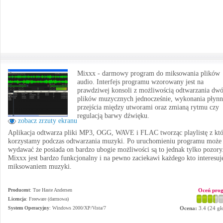
Mixxx - darmowy program do miksowania plików
audio. Interfejs programu wzorowany jest na
prawdziwej konsoli z możliwością odtwarzania dw
plików muzycznych jednocześnie, wykonania płyn
przejścia między utworami oraz zmianą rytmu czy
regulacją barwy dźwięku.
zobacz zrzuty ekranu
Aplikacja odtwarza pliki MP3, OGG, WAVE i FLAC tworząc playlistę z któ
korzystamy podczas odtwarzania muzyki. Po uruchomieniu programu może 
wydawać że posiada on bardzo ubogie możliwości są to jednak tylko pozory
Mixxx jest bardzo funkcjonalny i na pewno zaciekawi każdego kto interesuje
miksowaniem muzyki.
Producent
:
Tue Haste Andersen
Oceń pro
Licencja
: Freeware (darmowa)
System Operacyjny
:
Windows 2000/XP/Vista/7
Ocena:
3.4
(
24
gł