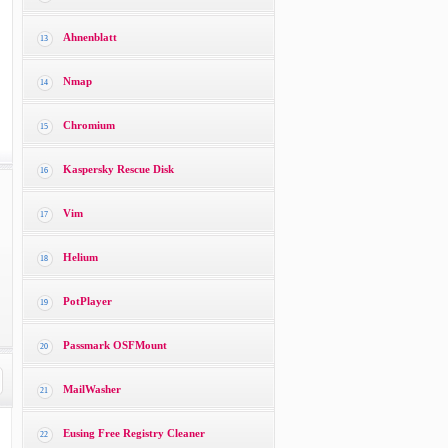
Ahnenblatt
13
Nmap
14
Chromium
15
Kaspersky Rescue Disk
16
Vim
17
Helium
18
PotPlayer
19
Passmark OSFMount
20
MailWasher
21
Eusing Free Registry Cleaner
22