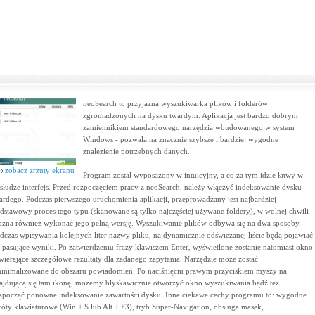
neoSearch to przyjazna wyszukiwarka plików i folderów
zgromadzonych na dysku twardym. Aplikacja jest bardzo dobrym
zamiennikiem standardowego narzędzia wbudowanego w system
Windows - pozwala na znacznie szybsze i bardziej wygodne
znalezienie potrzebnych danych.
zobacz zrzuty ekranu
Program został wyposażony w intuicyjny, a co za tym idzie łatwy w
słudze interfejs. Przed rozpoczęciem pracy z neoSearch, należy włączyć indeksowanie dysku
ardego. Podczas pierwszego uruchomienia aplikacji, przeprowadzany jest najbardziej
dstawowy proces tego typu (skanowane są tylko najczęściej używane foldery), w wolnej chwili
żna również wykonać jego pełną wersję. Wyszukiwanie plików odbywa się na dwa sposoby.
dczas wpisywania kolejnych liter nazwy pliku, na dynamicznie odświeżanej liście będą pojawiać
ę pasujące wyniki. Po zatwierdzeniu frazy klawiszem Enter, wyświetlone zostanie natomiast okno
wierające szczegółowe rezultaty dla zadanego zapytania. Narzędzie może zostać
inimalizowane do obszaru powiadomień. Po naciśnięciu prawym przyciskiem myszy na
ajdującą się tam ikonę, możemy błyskawicznie otworzyć okno wyszukiwania bądź też
zpocząć ponowne indeksowanie zawartości dysku. Inne ciekawe cechy programu to: wygodne
róty klawiaturowe (Win + S lub Alt + F3), tryb Super-Navigation, obsługa masek,