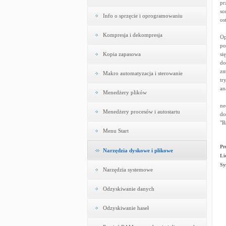
pr
so
Info o sprzęcie i oprogramowaniu
os
Kompresja i dekompresja
Op
po
Kopia zapasowa
si
do
zm
Makro automatyzacja i sterowanie
tr
an
Menedżery plików
ne
Menedżery procesów i autostartu
do
"R
Menu Start
Pr
Narzędzia dyskowe i plikowe
Li
Sy
Narzędzia systemowe
Odzyskiwanie danych
Odzyskiwanie haseł