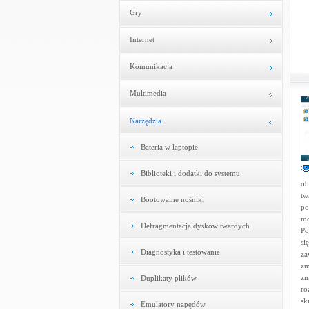
Gry
Internet
Komunikacja
Multimedia
Narzędzia
Bateria w laptopie
Biblioteki i dodatki do systemu
ob
tw
Bootowalne nośniki
po
mo
Defragmentacja dysków twardych
Po
si
Diagnostyka i testowanie
za
zm
zn
Duplikaty plików
ro
sk
Emulatory napędów