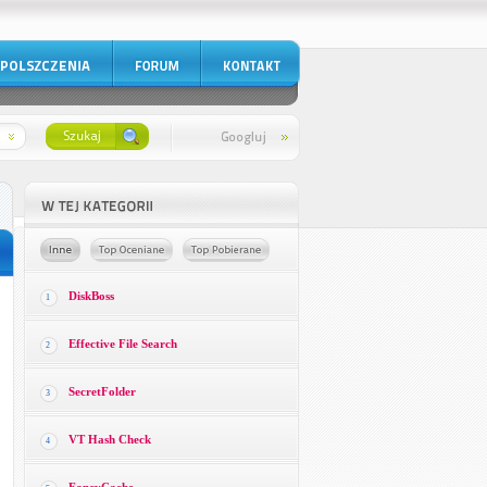
DiskBoss
1
Effective File Search
2
SecretFolder
3
VT Hash Check
4