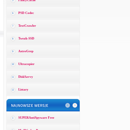
FancyCache
5
PSD Codec
6
TextCrawler
7
Tweak-SSD
8
AstroGrep
9
Ultracopier
10
DiskSavvy
11
Listary
12
SUPERAntiSpyware Free
1