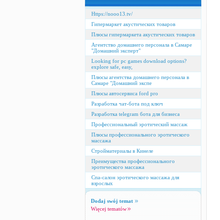
Https://nooo13.tv/
Гипермаркет акустических товаров
Плюсы гипермаркета акустических товаров
Агентство домашнего персонала в Самаре
"Домашний эксперт"
Looking for pc games download options?
explore safe, easy,
Плюсы агентства домашнего персонала в
Самаре "Домашний экспе
Плюсы автосервиса ford pro
Разработка чат-бота под ключ
Разработка telegram бота для бизнеса
Профессиональный эротический массаж
Плюсы профессионального эротического
массажа
Стройматериалы в Кинеле
Преимущества профессионального
эротического массажа
Спа-салон эротического массажа для
взрослых
Dodaj swój temat
Więcej tematów