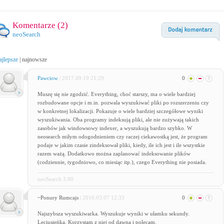
Komentarze (
2
)
neoSearch
ajlepsze
|
najnowsze
Pawciow
| 2017.09.19 21:29
0
Muszę się nie zgodzić. Everything, choć starszy, ma o wiele bardziej
rozbudowane opcje i m.in. pozwala wyszukiwać pliki po rozszerzeniu czy
w konkretnej lokalizacji. Pokazuje o wiele bardziej szczegółowe wyniki
wyszukiwania. Oba programy indeksują pliki, ale nie zużywają takich
zasobów jak windowsowy indexer, a wyszukują bardzo szybko. W
neosearch miłym odogodnieniem czy raczej ciekawostką jest, że program
podaje w jakim czasie zindeksował pliki, kiedy, ile ich jest i ile wszystkie
razem ważą. Dodatkowo można zaplanować indeksowanie plików
(codziennie, tygodniowo, co miesiąc itp.), czego Everything nie posiada.
neoSearch 3.00
~Ponury Rumcajs
| 2016.03.07 12:33
0
Najszybsza wyszukiwarka. Wyszukuje wyniki w ułamku sekundy.
Leciusieńka. Korzystam z niej od dawna i polecam.