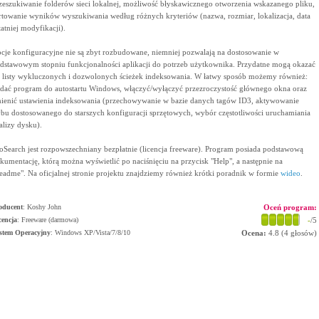
zeszukiwanie folderów sieci lokalnej, możliwość błyskawicznego otworzenia wskazanego pliku,
rtowanie wyników wyszukiwania według różnych kryteriów (nazwa, rozmiar, lokalizacja, data
tatniej modyfikacji).
cje konfiguracyjne nie są zbyt rozbudowane, niemniej pozwalają na dostosowanie w
dstawowym stopniu funkcjonalności aplikacji do potrzeb użytkownika. Przydatne mogą okazać
ę listy wykluczonych i dozwolonych ścieżek indeksowania. W łatwy sposób możemy również:
dać program do autostartu Windows, włączyć/wyłączyć przezroczystość głównego okna oraz
ienić ustawienia indeksowania (przechowywanie w bazie danych tagów ID3, aktywowanie
ybu dostosowanego do starszych konfiguracji sprzętowych, wybór częstotliwości uruchamiania
alizy dysku).
oSearch jest rozpowszechniany bezpłatnie (licencja freeware). Program posiada podstawową
kumentację, którą można wyświetlić po naciśnięciu na przycisk "Help", a następnie na
eadme". Na oficjalnej stronie projektu znajdziemy również krótki poradnik w formie
wideo
.
oducent
:
Koshy John
Oceń program:
cencja
: Freeware (darmowa)
-
/5
stem Operacyjny
:
Windows XP/Vista/7/8/10
Ocena:
4.8
(
4
głosów)