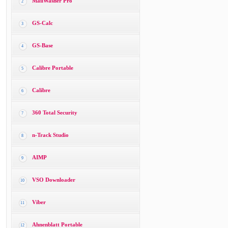
MailWasher Pro
2
GS-Calc
3
GS-Base
4
Calibre Portable
5
Calibre
6
360 Total Security
7
n-Track Studio
8
AIMP
9
VSO Downloader
10
Viber
11
Ahnenblatt Portable
12