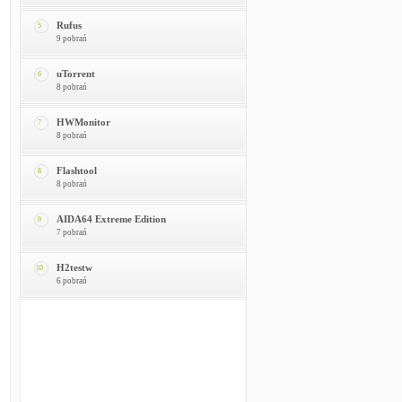
Rufus
5
9 pobrań
uTorrent
6
8 pobrań
HWMonitor
7
8 pobrań
Flashtool
8
8 pobrań
AIDA64 Extreme Edition
9
7 pobrań
H2testw
10
6 pobrań