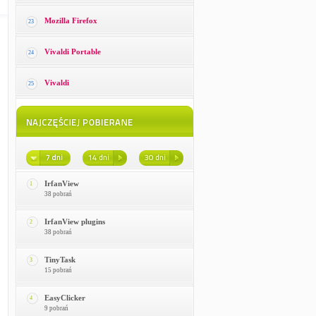
Mozilla Firefox
23
Vivaldi Portable
24
Vivaldi
25
IrfanView
1
38 pobrań
IrfanView plugins
2
38 pobrań
TinyTask
3
15 pobrań
EasyClicker
4
9 pobrań