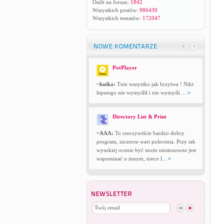
Osób na forum:
1842
Wszystkich postów:
986430
Wszystkich tematów:
172047
PotPlayer
~kuśka:
Tnie wszystko jak brzytwa ! Nikt
lepszego nie wymyślił i nie wymyśli ...
Directory List & Print
~AAA:
To rzeczywiście bardzo dobry
program, szczerze wart polecenia. Przy tak
wysokiej ocenie być może niestosowne jest
wspominać o innym, nieco l...