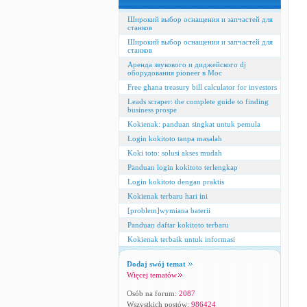
Широкий выбор оснащения и запчастей для
станков
Широкий выбор оснащения и запчастей для
станков
Аренда звукового и диджейского dj
оборудования pioneer в Мос
Free ghana treasury bill calculator for investors
Leads scraper: the complete guide to finding
business prospe
Kokienak: panduan singkat untuk pemula
Login kokitoto tanpa masalah
Koki toto: solusi akses mudah
Panduan login kokitoto terlengkap
Login kokitoto dengan praktis
Kokienak terbaru hari ini
[problem]wymiana baterii
Panduan daftar kokitoto terbaru
Kokienak terbaik untuk informasi
Dodaj swój temat
Więcej tematów
Osób na forum:
2087
Wszystkich postów:
986424