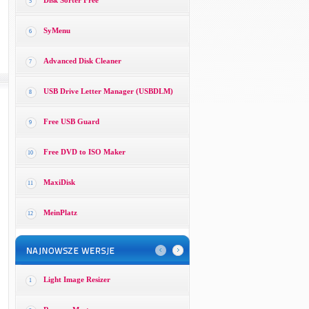
Disk Sorter Free
5
SyMenu
6
Advanced Disk Cleaner
7
USB Drive Letter Manager (USBDLM)
8
Free USB Guard
9
Free DVD to ISO Maker
10
MaxiDisk
11
MeinPlatz
12
Light Image Resizer
1