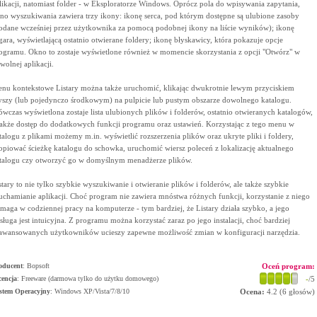
likacji, natomiast folder - w Eksploratorze Windows. Oprócz pola do wpisywania zapytania,
no wyszukiwania zawiera trzy ikony: ikonę serca, pod którym dostępne są ulubione zasoby
odane wcześniej przez użytkownika za pomocą podobnej ikony na liście wyników); ikonę
gara, wyświetlającą ostatnio otwierane foldery; ikonę błyskawicy, która pokazuje opcje
ogramu. Okno to zostaje wyświetlone również w momencie skorzystania z opcji "Otwórz" w
wolnej aplikacji.
nu kontekstowe Listary można także uruchomić, klikając dwukrotnie lewym przyciskiem
szy (lub pojedynczo środkowym) na pulpicie lub pustym obszarze dowolnego katalogu.
wczas wyświetlona zostaje lista ulubionych plików i folderów, ostatnio otwieranych katalogów,
także dostęp do dodatkowych funkcji programu oraz ustawień. Korzystając z tego menu w
talogu z plikami możemy m.in. wyświetlić rozszerzenia plików oraz ukryte pliki i foldery,
opiować ścieżkę katalogu do schowka, uruchomić wiersz poleceń z lokalizację aktualnego
talogu czy otworzyć go w domyślnym menadżerze plików.
stary to nie tylko szybkie wyszukiwanie i otwieranie plików i folderów, ale także szybkie
uchamianie aplikacji. Choć program nie zawiera mnóstwa różnych funkcji, korzystanie z niego
maga w codziennej pracy na komputerze - tym bardziej, że Listary działa szybko, a jego
sługa jest intuicyjna. Z programu można korzystać zaraz po jego instalacji, choć bardziej
awansowanych użytkowników ucieszy zapewne możliwość zmian w konfiguracji narzędzia.
oducent
:
Bopsoft
Oceń program:
cencja
: Freeware (darmowa tylko do użytku domowego)
-
/5
stem Operacyjny
:
Windows XP/Vista/7/8/10
Ocena:
4.2
(
6
głosów)