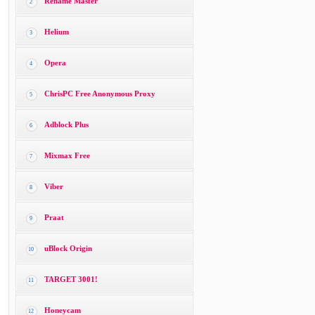
Rename Master
2
Helium
3
Opera
4
ChrisPC Free Anonymous Proxy
5
Adblock Plus
6
Mixmax Free
7
Viber
8
Praat
9
uBlock Origin
10
TARGET 3001!
11
Honeycam
12