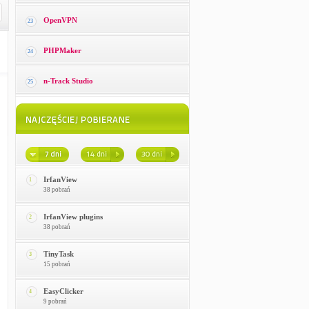
OpenVPN
23
PHPMaker
24
n-Track Studio
25
IrfanView
1
38 pobrań
IrfanView plugins
2
38 pobrań
TinyTask
3
15 pobrań
EasyClicker
4
9 pobrań