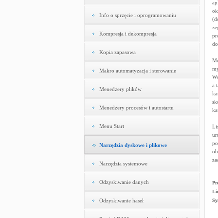
ap
ok
Info o sprzęcie i oprogramowaniu
(d
ze
Kompresja i dekompresja
pr
do
Kopia zapasowa
Me
my
Makro automatyzacja i sterowanie
Wó
a 
Menedżery plików
ka
sk
Menedżery procesów i autostartu
ka
Menu Start
Li
ur
po
Narzędzia dyskowe i plikowe
ob
za
Narzędzia systemowe
Odzyskiwanie danych
Pr
Li
Odzyskiwanie haseł
Sy