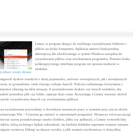
Listary to program służący do szybkiego wyszukiwania folderów i
plików na dysku komputera. Aplikacja stanowi funkcjonalną
alternatywę dla wbudowanego w system Windows narzędzia do
wyszukiwania plików oraz uruchamiania programów. Pomimo braku
polskojęzycznego interfejsu program nie sprawia trudności w
obsłudze.
zobacz zrzuty ekranu
stępność dysków twardych o dużej pojemności, zarówno wewnętrznych, jak i zewnętrznych
rawia, że gromadzimy wiele różnego rodzaju danych. Podczas codziennego korzystania z
mputera zdarzają się takie sytuacje, iż przeszukiwanie dysków czy innych nośników, aby
naleźć potrzebny plik czy folder, zajmuje dużo czasu. Korzystając z Listary możemy skrócić
ynność wyszukiwania danych czy uruchamiania aplikacji.
na wyszukiwania przywołamy w dowolnym momencie pracy w systemie przy użyciu skrótu
awiszowego Win + S (można go zmienić w ustawieniach programu). Wystarczy wówczas zacząć
isywać nazwę poszukiwanego zasobu (folderu, pliku czy aplikacji), a Listary wyświetli listę
ników, którą na bieżąco będzie uaktualniać, im bardziej dokładne zapytanie zostanie wpisane.
stępnie wystarczy kliknąć na danym wyniku, a plik zostanie uruchomiony w domyślnej