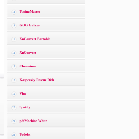
TypingMaster
13
GOG Galaxy
14
XnConvert Portable
15
XnConvert
16
Chromium
17
Kaspersky Rescue Disk
18
Vim
19
Spotify
20
pdfMachine White
21
Todoist
22