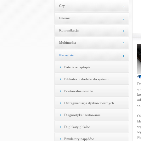
Gry
Internet
Komunikacja
Multimedia
Narzędzia
Bateria w laptopie
Biblioteki i dodatki do systemu
Do
sp
Bootowalne nośniki
ko
od
Defragmentacja dysków twardych
cz
Diagnostyka i testowanie
Ok
kl
wp
Duplikaty plików
wy
Na
Emulatory napędów