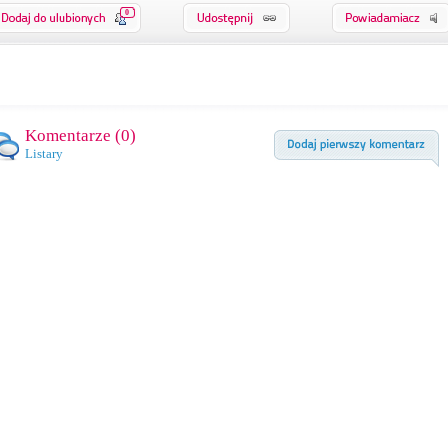
0
Komentarze (
0
)
Listary