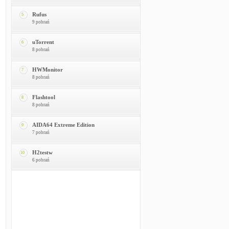
Rufus
5
9 pobrań
uTorrent
6
8 pobrań
HWMonitor
7
8 pobrań
Flashtool
8
8 pobrań
AIDA64 Extreme Edition
9
7 pobrań
H2testw
10
6 pobrań