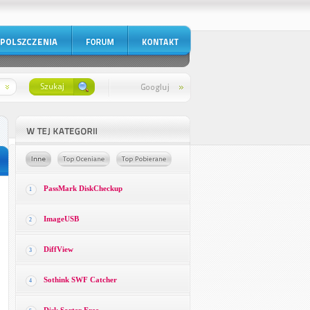
PassMark DiskCheckup
1
ImageUSB
2
DiffView
3
Sothink SWF Catcher
4