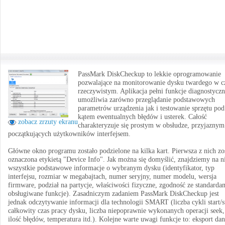
PassMark DiskCheckup to lekkie oprogramowanie
pozwalające na monitorowanie dysku twardego w c
rzeczywistym. Aplikacja pełni funkcje diagnostyczn
umożliwia zarówno przeglądanie podstawowych
parametrów urządzenia jak i testowanie sprzętu pod
kątem ewentualnych błędów i usterek. Całość
zobacz zrzuty ekranu
charakteryzuje się prostym w obsłudze, przyjaznym
początkujących użytkowników interfejsem.
Główne okno programu zostało podzielone na kilka kart. Pierwsza z nich zo
oznaczona etykietą "Device Info". Jak można się domyślić, znajdziemy na n
wszystkie podstawowe informacje o wybranym dysku (identyfikator, typ
interfejsu, rozmiar w megabajtach, numer seryjny, numer modelu, wersja
firmware, podział na partycje, właściwości fizyczne, zgodność ze standarda
obsługiwane funkcje). Zasadniczym zadaniem PassMark DiskCheckup jest
jednak odczytywanie informacji dla technologii SMART (liczba cykli start/s
całkowity czas pracy dysku, liczba niepoprawnie wykonanych operacji seek,
ilość błędów, temperatura itd.). Kolejne warte uwagi funkcje to: eksport da