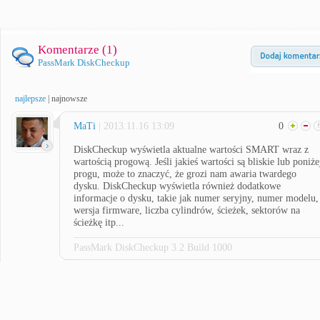
Komentarze (
1
)
PassMark DiskCheckup
najlepsze
|
najnowsze
MaTi
| 2013.11.16 13:09
0
DiskCheckup wyświetla aktualne wartości SMART wraz z
wartością progową. Jeśli jakieś wartości są bliskie lub poniże
progu, może to znaczyć, że grozi nam awaria twardego
dysku. DiskCheckup wyświetla również dodatkowe
informacje o dysku, takie jak numer seryjny, numer modelu,
wersja firmware, liczba cylindrów, ścieżek, sektorów na
ścieżkę itp...
PassMark DiskCheckup 3.2 Build 1000