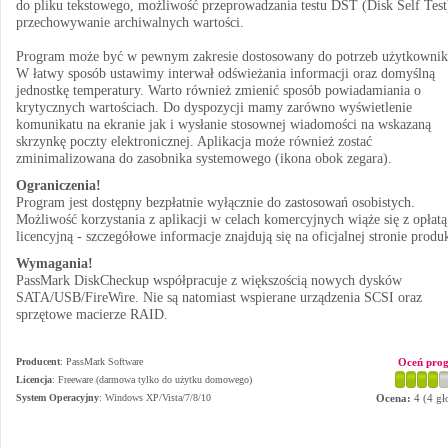
do pliku tekstowego, możliwość przeprowadzania testu DST (Disk Self Test
przechowywanie archiwalnych wartości.
Program może być w pewnym zakresie dostosowany do potrzeb użytkownik
W łatwy sposób ustawimy interwał odświeżania informacji oraz domyślną
jednostkę temperatury. Warto również zmienić sposób powiadamiania o
krytycznych wartościach. Do dyspozycji mamy zarówno wyświetlenie
komunikatu na ekranie jak i wysłanie stosownej wiadomości na wskazaną
skrzynkę poczty elektronicznej. Aplikacja może również zostać
zminimalizowana do zasobnika systemowego (ikona obok zegara).
Ograniczenia!
Program jest dostępny bezpłatnie wyłącznie do zastosowań osobistych.
Możliwość korzystania z aplikacji w celach komercyjnych wiąże się z opłatą
licencyjną - szczegółowe informacje znajdują się na oficjalnej stronie produ
Wymagania!
PassMark DiskCheckup współpracuje z większością nowych dysków
SATA/USB/FireWire. Nie są natomiast wspierane urządzenia SCSI oraz
sprzętowe macierze RAID.
Producent
:
PassMark Software
Oceń pro
Licencja
: Freeware (darmowa tylko do użytku domowego)
System Operacyjny
:
Windows XP/Vista/7/8/10
Ocena:
4
(
4
gł