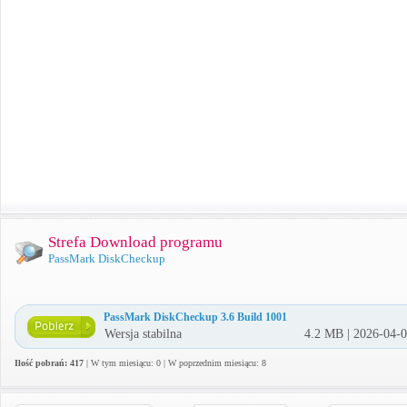
Strefa Download programu
PassMark DiskCheckup
PassMark DiskCheckup 3.6 Build 1001
Wersja stabilna
4.2 MB | 2026-04-
Ilość pobrań: 417
| W tym miesiącu: 0 | W poprzednim miesiącu: 8