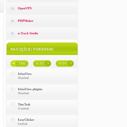
OpenVPN
23
PHPMaker
24
n-Track Studio
25
IrfanView
1
38 pobrań
IrfanView plugins
2
38 pobrań
TinyTask
3
15 pobrań
EasyClicker
4
9 pobrań