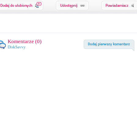
0
Komentarze (
0
)
DiskSavvy