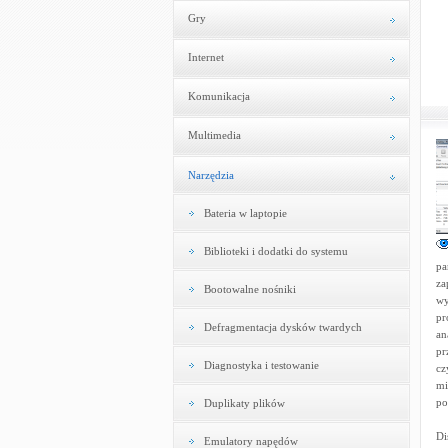
Gry
Internet
Komunikacja
Multimedia
Narzędzia
Bateria w laptopie
Biblioteki i dodatki do systemu
pa
za
Bootowalne nośniki
wy
pr
Defragmentacja dysków twardych
an
pr
Diagnostyka i testowanie
cz
mi
po
Duplikaty plików
Di
Emulatory napędów