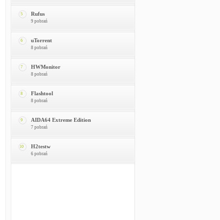
Rufus
5
9 pobrań
uTorrent
6
8 pobrań
HWMonitor
7
8 pobrań
Flashtool
8
8 pobrań
AIDA64 Extreme Edition
9
7 pobrań
H2testw
10
6 pobrań