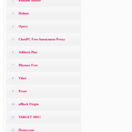
Rename Master
2
Helium
3
Opera
4
ChrisPC Free Anonymous Proxy
5
Adblock Plus
6
Mixmax Free
7
Viber
8
Praat
9
uBlock Origin
10
TARGET 3001!
11
Honeycam
12