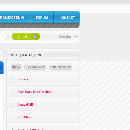
Listary
1
PassMark DiskCheckup
2
ImageUSB
3
DiffView
4