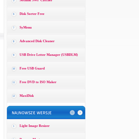
Sothink SWF Catcher
5
Disk Sorter Free
6
SyMenu
7
Advanced Disk Cleaner
8
USB Drive Letter Manager (USBDLM)
9
Free USB Guard
10
Free DVD to ISO Maker
11
MaxiDisk
12
Light Image Resizer
1