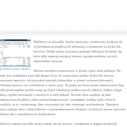
DiskSavvy to niewielki, bardzo intuicyjny i praktyczny program do
wyświetlania szczegółowych informacji o przestrzeni na dysku lub
serwerze. Dzięki niemu za pomocą jednego kliknięcia dowiemy się,
które pliki zajmują najwięcej miejsca i przeprowadzimy na nich
odpowiednie operacje.
zobacz zrzuty ekranu
Główne narzędzia umieszczono w górnej części okna aplikacji. Na
nelu tym znajdziemy przyciski służące m.in. do rozpoczęcia analizy dysku lub serwera,
pisywania raportów, odczytywania statystyk (domyślnie w postaci wykresu kołowego),
bierania motywu czy wchodzenia w menu opcji. Na pasku po lewej stronie zamieszczono listę
ofili (poszczególne profile mogą się różnić lokalizacją analizowanych plików), foldery objęte
alizą i ogólne informacje o zawartych w nich plikach. Na dole okna znajduje się lista
zeskanowanych plików, które można kategoryzować i przeglądać według wielu różnych
ynników, m.in. rozszerzenia, daty utworzenia czy daty ostatniego uruchomienia. Najwięcej
ejsca zajmuje okno z listą folderów w przeanalizowanym obszarze, na których można operować
dobnie jak w standardowym eksploratorze.
skSavvy wspiera nie tylko dyski twarde, ale też serwery i urządzenia w dającej możliwość