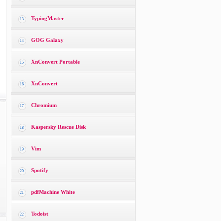
TypingMaster
13
GOG Galaxy
14
XnConvert Portable
15
XnConvert
16
Chromium
17
Kaspersky Rescue Disk
18
Vim
19
Spotify
20
pdfMachine White
21
Todoist
22