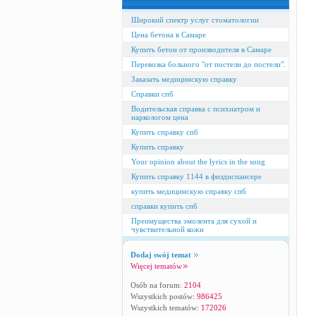
Широкий спектр услуг стоматологии
Цена бетона в Самаре
Купить бетон от производителя в Самаре
Перевозка больного "от постели до постели".
Заказать медицинскую справку
Справки спб
Водительская справка с психиатром и
наркологом цена
Купить справку спб
Купить справку
Your opinion about the lyrics in the song
Купить справку 1144 в физдиспансере
купить медицинскую справку спб
справки купить спб
Преимущества эмолента для сухой и
чувствительной кожи
Dodaj swój temat
Więcej tematów
Osób na forum:
2104
Wszystkich postów:
986425
Wszystkich tematów:
172026