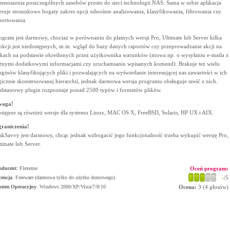
zenoszenia poszczególnych zasobów prosto do sieci technologii NAS. Sama w sobie aplikacja
eruje stosunkowo bogaty zakres opcji odnośnie analizowania, klasyfikowania, filtrowania czy
portowania.
ogram jest darmowy, chociaż w porównaniu do płatnych wersji Pro, Ultimate lub Server kilka
nkcji jest niedostępnych, m.in. wgląd do bazy danych raportów czy przeprowadzanie akcji na
ikach na podstawie określonych przez użytkownika warunków (mowa np. o wysyłaniu e-maila z
żnymi dodatkowymi informacjami czy uruchamianiu wpisanych komend). Brakuje też wielu
uginów klasyfikujących pliki i pozwalających na wyświetlanie interesującej nas zawartości w ich
gicznie skonstruowanej hierarchii, jednak darmowa wersja programu obsługuje sześć z nich.
dstawowy plugin rozpoznaje ponad 2500 typów i formatów plików.
waga!
stępne są również wersje dla systemu Linux, MAC OS X, FreeBSD, Solaris, HP UX i AIX.
raniczenia!
skSavvy jest darmowy, chcąc jednak wzbogacić jego funkcjonalność trzeba wykupić wersję Pro,
timate lub Server.
oducent
:
Flexense
Oceń program:
cencja
: Freeware (darmowa tylko do użytku domowego)
-
/5
stem Operacyjny
:
Windows 2000/XP/Vista/7/8/10
Ocena:
3
(
4
głosów)