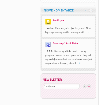
PotPlayer
~kuśka:
Tnie wszystko jak brzytwa ! Nikt
lepszego nie wymyślił i nie wymyśli ...
Directory List & Print
~AAA:
To rzeczywiście bardzo dobry
program, szczerze wart polecenia. Przy tak
wysokiej ocenie być może niestosowne jest
wspominać o innym, nieco l...