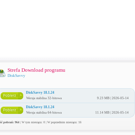
Strefa Download programu
DiskSavvy
DiskSavvy 18.1.24
Wersja stabilna 32-bitowa
9.23 MB | 2026-05-14
DiskSavvy 18.1.24
Wersja stabilna 64-bitowa
11.14 MB | 2026-05-14
ość pobrań: 964
| W tym miesiącu: 0 | W poprzednim miesiącu: 16