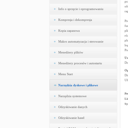
pr
of
Info o sprzęcie i oprogramowaniu
ra
Kompresja i dekompresja
Pr
fu
Kopia zapasowa
pl
ró
pl
Makro automatyzacja i sterowanie
lo
Po
Menedżery plików
U
Do
Menedżery procesów i autostartu
Og
Menu Start
Di
Ul
Narzędzia dyskowe i plikowe
Pr
Narzędzia systemowe
Li
Sy
Odzyskiwanie danych
Odzyskiwanie haseł