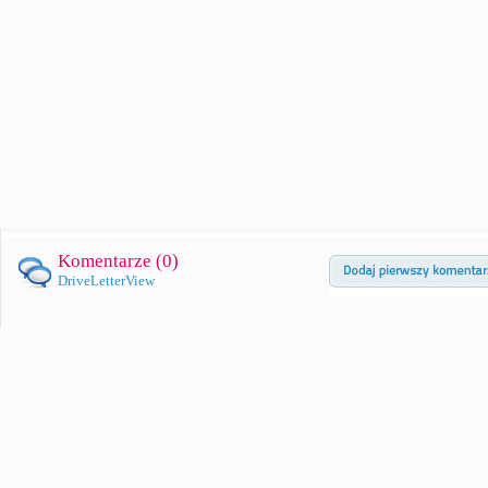
Komentarze (
0
)
DriveLetterView