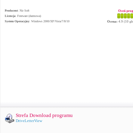
Producent
:
Nir Soft
Oceń pro
Licencja
: Freeware (darmowa)
System Operacyjny
:
Windows 2000/XP/Vista/7/8/10
Ocena:
4.9
(
10
gł
Strefa Download programu
DriveLetterView