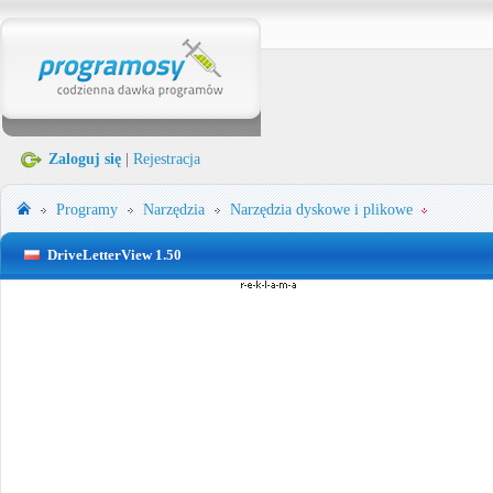
Zaloguj się
|
Rejestracja
Programy
Narzędzia
Narzędzia dyskowe i plikowe
DriveLetterView 1.50