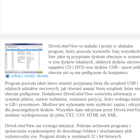
DriveLetterView to malutki i prosty w obsłudze
program, który pozwala wyświetlić listę wszystkich
liter jakie są przypisane dyskom obecnym w system
w tym dysków lokalnych, zdalnych dysków sieciow
napędów CD i DVD oraz dysków USB - nawet jeśl
obecnie nie są one podłączone do komputera.
zobacz zrzuty ekranu
Program pozwala także łatwo zmienić przypisaną literę dla urządzeń USB i
zdalnych udziałów sieciowych, jak również usunąć literę urządzeń, które nie
obecnie podłączone. Dodatkowo DriveLetterView wyświetla informacje o
systemie plików, nazwie woluminu, rozmiarze partycji, ilości wolnego miej
w GB i procentowo. Możliwe jest wykonanie testu szybkości zapisu i odczy
dla poszczególnych dysków. Wszystkie dane odczytane przez DriveLetterVi
możemy wyeksportować do pliku TXT, CSV, HTML lub XML.
DriveLetterView nie wymaga instalacji. Pobrane archiwum programu i
spolszczenie wypakowujemy do dowolnego folderu i uruchamiamy plik
wykonywalny exe. Program działa w systemach 32 i 64 bitowych.