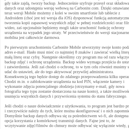
gdy takie zajdą, tworzy backup. Jednocześnie szyfruje przesył oraz składow
danych oraz udostępnia wersję webową na Carbonite.com. Dzięki omawiane
teraz wersji Mobile możemy z kolei w swoim smartfonie lub tablecie z
Androidem (choć jest też wersja dla iOS) dysponować funkcją automatyczn
tworzenia kopii zapasowej wszystkich zdjęć w pełnej rozdzielczości oraz fi
wideo, zaś opcjonalnie będziemy mogli także uruchomić funkcję ochrony
urządzenia na wypadek jego utraty. W przeciwieństwie do wersji stacjonarne
mobilna jest całkowicie darmowa.
Po pierwszym uruchomieniu Carbonite Mobile utworzymy swoje konto pod
adres e-mail. Hasło musi mieć co najmniej 8 znaków i zawierać wielką liter
małą literę oraz cyfrę. Następnie określimy czy program ma od razu włączy
backup zdjęć i ochronę urządzenia. Backup wideo wymaga przejścia do ust
i zatwierdzenia. Jeśli zaś chodzi o ochronę, to w tym celu również musimy s
udać do ustawień, ale do tego aktywować przywilej administratora.
Konsekwencją tego będzie dostęp do zdalnego przeprowadzenia kilku operac
Chodzi m.in. o zablokowanie urządzenia na kod PIN, włączenie kamery i
wykonanie zdjęcia potencjalnego złodzieja (otrzymamy e-mail, gdy nowa
fotografia tego typu zostanie dostarczona na nasze konto), a także możliwoś
usunięcia wszystkich danych i przywrócenia systemu do stanu fabrycznego.
Jeśli chodzi o nasze doświadczenie z użytkowania, to program jest bardzo pr
i rzeczywiście należy do tych, które można skonfigurować i o nich zapomni
Domyślnie backup danych odbywa się za pośrednictwem wi-fi, ale dostępna 
opcja korzystania z komórkowej transmisji danych. Fajne jest to, że
wczytywanie zdjęć/filmów do chmury może odbywać się wyłącznie wtedy, 