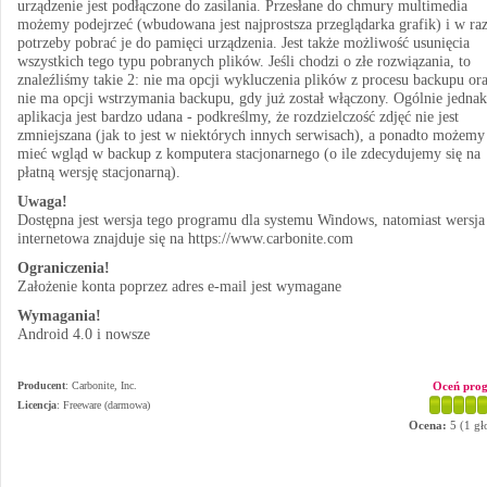
urządzenie jest podłączone do zasilania. Przesłane do chmury multimedia
możemy podejrzeć (wbudowana jest najprostsza przeglądarka grafik) i w raz
potrzeby pobrać je do pamięci urządzenia. Jest także możliwość usunięcia
wszystkich tego typu pobranych plików. Jeśli chodzi o złe rozwiązania, to
znaleźliśmy takie 2: nie ma opcji wykluczenia plików z procesu backupu or
nie ma opcji wstrzymania backupu, gdy już został włączony. Ogólnie jednak
aplikacja jest bardzo udana - podkreślmy, że rozdzielczość zdjęć nie jest
zmniejszana (jak to jest w niektórych innych serwisach), a ponadto możemy
mieć wgląd w backup z komputera stacjonarnego (o ile zdecydujemy się na
płatną wersję stacjonarną).
Uwaga!
Dostępna jest wersja tego programu dla systemu Windows, natomiast wersja
internetowa znajduje się na https://www.carbonite.com
Ograniczenia!
Założenie konta poprzez adres e-mail jest wymagane
Wymagania!
Android 4.0 i nowsze
Producent
:
Carbonite, Inc.
Oceń pro
Licencja
: Freeware (darmowa)
Ocena:
5
(
1
gł