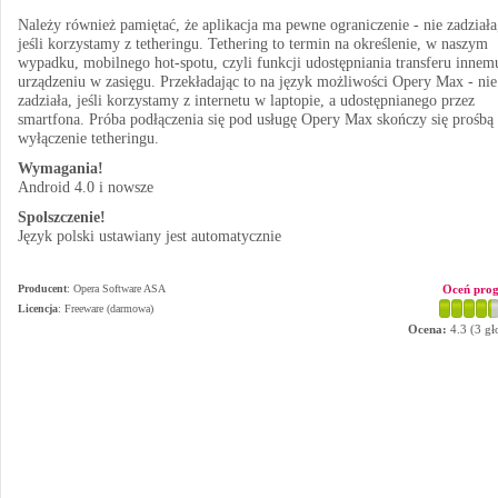
Należy również pamiętać, że aplikacja ma pewne ograniczenie - nie zadziała
jeśli korzystamy z tetheringu. Tethering to termin na określenie, w naszym
wypadku, mobilnego hot-spotu, czyli funkcji udostępniania transferu innem
urządzeniu w zasięgu. Przekładając to na język możliwości Opery Max - nie
zadziała, jeśli korzystamy z internetu w laptopie, a udostępnianego przez
smartfona. Próba podłączenia się pod usługę Opery Max skończy się prośbą
wyłączenie tetheringu.
Wymagania!
Android 4.0 i nowsze
Spolszczenie!
Język polski ustawiany jest automatycznie
Producent
:
Opera Software ASA
Oceń pro
Licencja
: Freeware (darmowa)
Ocena:
4.3
(
3
gł