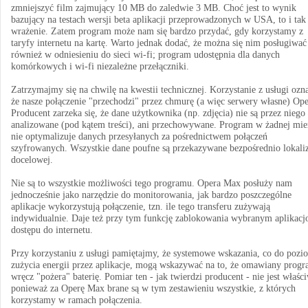
zmniejszyć film zajmujący 10 MB do zaledwie 3 MB. Choć jest to wynik
bazujący na testach wersji beta aplikacji przeprowadzonych w USA, to i tak
wrażenie. Zatem program może nam się bardzo przydać, gdy korzystamy z
taryfy internetu na kartę. Warto jednak dodać, że można się nim posługiwać
również w odniesieniu do sieci wi-fi; program udostępnia dla danych
komórkowych i wi-fi niezależne przełączniki.
Zatrzymajmy się na chwilę na kwestii technicznej. Korzystanie z usługi ozn
że nasze połączenie "przechodzi" przez chmurę (a więc serwery własne) Ope
Producent zarzeka się, że dane użytkownika (np. zdjęcia) nie są przez niego 
analizowane (pod kątem treści), ani przechowywane. Program w żadnej mie
nie optymalizuje danych przesyłanych za pośrednictwem połączeń
szyfrowanych. Wszystkie dane poufne są przekazywane bezpośrednio lokaliz
docelowej.
Nie są to wszystkie możliwości tego programu. Opera Max posłuży nam
jednocześnie jako narzędzie do monitorowania, jak bardzo poszczególne
aplikacje wykorzystują połączenie, tzn. ile tego transferu zużywają
indywidualnie. Daje też przy tym funkcję zablokowania wybranym aplikac
dostępu do internetu.
Przy korzystaniu z usługi pamiętajmy, że systemowe wskazania, co do pozi
zużycia energii przez aplikacje, mogą wskazywać na to, że omawiany prog
wręcz "pożera" baterię. Pomiar ten - jak twierdzi producent - nie jest właśc
ponieważ za Operę Max brane są w tym zestawieniu wszystkie, z których
korzystamy w ramach połączenia.