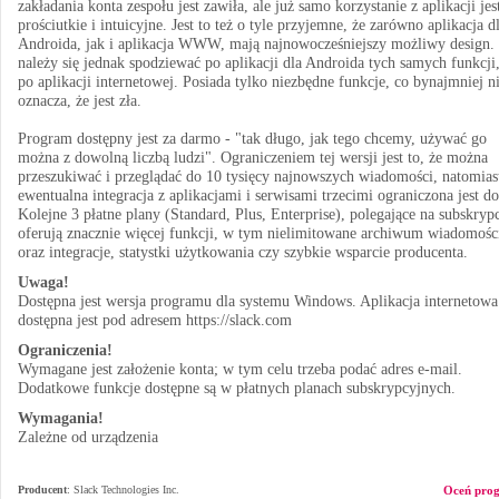
zakładania konta zespołu jest zawiła, ale już samo korzystanie z aplikacji jes
prościutkie i intuicyjne. Jest to też o tyle przyjemne, że zarówno aplikacja d
Androida, jak i aplikacja WWW, mają najnowocześniejszy możliwy design.
należy się jednak spodziewać po aplikacji dla Androida tych samych funkcji
po aplikacji internetowej. Posiada tylko niezbędne funkcje, co bynajmniej n
oznacza, że jest zła.
Program dostępny jest za darmo - "tak długo, jak tego chcemy, używać go
można z dowolną liczbą ludzi". Ograniczeniem tej wersji jest to, że można
przeszukiwać i przeglądać do 10 tysięcy najnowszych wiadomości, natomias
ewentualna integracja z aplikacjami i serwisami trzecimi ograniczona jest do
Kolejne 3 płatne plany (Standard, Plus, Enterprise), polegające na subskrypc
oferują znacznie więcej funkcji, w tym nielimitowane archiwum wiadomośc
oraz integracje, statystki użytkowania czy szybkie wsparcie producenta.
Uwaga!
Dostępna jest wersja programu dla systemu Windows. Aplikacja internetowa
dostępna jest pod adresem https://slack.com
Ograniczenia!
Wymagane jest założenie konta; w tym celu trzeba podać adres e-mail.
Dodatkowe funkcje dostępne są w płatnych planach subskrypcyjnych.
Wymagania!
Zależne od urządzenia
Producent
:
Slack Technologies Inc.
Oceń pro