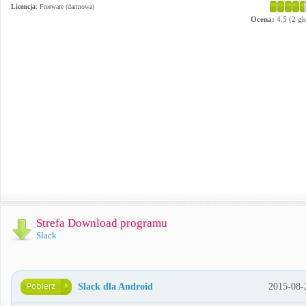
Licencja
: Freeware (darmowa)
Ocena:
4.5
(
2
gł
Strefa Download programu
Slack
Slack dla Android
2015-08-