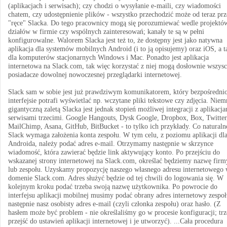
(aplikacjach i serwisach); czy chodzi o wysyłanie e-maili, czy wiadomości
chatem, czy udostępnienie plików - wszystko przechodzić może od teraz prz
"ręce" Slacka. Do tego pracownicy mogą się porozumiewać wedle projektó
działów w firmie czy wspólnych zainteresowań; kanały te są w pełni
konfigurowalne. Walorem Slacka jest też to, że dostępny jest jako natywna
aplikacja dla systemów mobilnych Android (i to ją opisujemy) oraz iOS, a t
dla komputerów stacjonarnych Windows i Mac. Ponadto jest aplikacja
internetowa na Slack.com, tak więc korzystać z niej mogą dosłownie wszys
posiadacze dowolnej nowoczesnej przeglądarki internetowej.
Slack sam w sobie jest już prawdziwym komunikatorem, który bezpośredni
interfejsie potrafi wyświetlać np. wczytane pliki tekstowe czy zdjęcia. Niem
gigantyczną zaletą Slacka jest jednak stopień możliwej integracji z aplikacja
serwisami trzecimi. Google Hangouts, Dysk Google, Dropbox, Box, Twitter
MailChimp, Asana, GitHub, BitBucket - to tylko ich przykłady. Co naturaln
Slack wymaga założenia konta zespołu. W tym celu, z poziomu aplikacji dl
Androida, należy podać adres e-mail. Otrzymamy następnie w skrzynce
wiadomość, która zawierać będzie link aktywujący konto. Po przejściu do
wskazanej strony internetowej na Slack.com, określać będziemy nazwę firm
lub zespołu. Uzyskamy propozycję naszego własnego adresu internetowego
domenie Slack.com. Adres służyć będzie od tej chwili do logowania się. W
kolejnym kroku podać trzeba swoją nazwę użytkownika. Po powrocie do
interfejsu aplikacji mobilnej musimy podać obrany adres internetowy zespoł
następnie nasz osobisty adres e-mail (czyli członka zespołu) oraz hasło. (Z
hasłem może być problem - nie określaliśmy go w procesie konfiguracji; tr
przejść do ustawień aplikacji internetowej i je utworzyć). ...Cała procedura