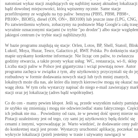
natomiast wykaz stacji znajdujących się najbliżej naszej aktualnej lokalizacji
bądź dowolnej miejscowości, którą wpiszemy ręcznie. Same stacje
przefiltrujemy ze względu na typ paliw: benzyna (PB95, PB98, PB98+,
PB100+, BIO85), diesel (ON, ON+, BIO100) lub jeszcze inne (LPG, CNG,
Po zatwierdzeniu wyboru, zobaczymy na podstawie Map Google'a całą trasę
wyraźnie oznaczonymi stacjami (w trybie "po drodze") albo stacje względe
jakiegoś centrum (w trybie stacji najbliższych).
W bazie programu znajdują się stacje: Orlen, Lotos, BP, Shell, Statoil, Blisk
Lukoil, Moya, Huzar, Tesco, Galactico.pl, RWE Polska. Po dotknięciu stacj
mapie uzyskamy konkretne informacje. Nie licząc cen paliw, to zwłaszcza
godziny otwarcia, a także prosty wykaz usług: WC, restauracja, wi-fi, sklep 
Liczba stacji paliw w Polsce jest gigantyczna i wciąż powstają nowe. Autor
programu zachęca w związku z tym, aby użytkownicy przyczyniali się do je
rozbudowy w formie dodawania nowych stacji lub tych mniej znanych,
lokalnych może dla nas, ale które dla innych kierowców mogą się okazać na
wagę złota. W tym celu wystarczy napisać do niego e-mail zawierający mar
stacji oraz jej lokalizację (adres bądź współrzędne).
Co do cen - mamy pewien kłopot. Jeśli są, przede wszystkim należy pamięta
że szybko się zmieniają i mogą nie odzwierciedlać stanu faktycznego. Części
ich jednak nie ma... Powiedzmy od razu, że w pewnej dość sporej mierze su
Pistacji uzależniony jest od tego, czy sami jej użytkownicy będą dzielić się
cenami z innymi, wprowadzając je. Warto wiedzieć, że dodawanie ceny pal
do konkretnej stacji jest proste. Wystarczy uruchomić aplikację, poczekać na
wykrycie lokalizacji (jeżeli jesteśmy w trasie i używamy nawigacji w