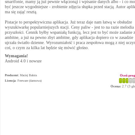
smartfonie, mamy ją już pewnie włączoną) i wpisanie danych albo - i co m
być jeszcze wygodniejsze - zrobienie zdjęcia słupka przed stacją. Autor aplik
ma się zająć resztą.
Pistacje to perspektywiczna aplikacja. Już teraz daje nam łatwą w obsłudze
wyszukiwarkę popularniejszych stacji. Ceny paliw - jest to na razie melodia
przyszłości. Cennik byłby wspaniałą funkcją, lecz jest to być może zadanie 
ambitne, a już na pewno zbyt ambitne, gdy aplikacja dopiero co w zasadzie
ujrzała światło dzienne. Wyrozumiałość i praca zespołowa mogą z niej uczy
coś, o czym za kilka lat będzie się mówić głośno.
Wymagania!
Android 4.0 i nowsze
Producent
:
Maciej Bałuta
Oceń pro
Licencja
: Freeware (darmowa)
Ocena:
2.7
(
3
gł