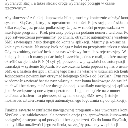
wybranych stacji, a także śledzić drogę wybranego pociągu w czasie
rzeczywistym.
Aby skorzystać z funkcji kupowania biletu, musimy koniecznie założyć kon
systemie SkyCash, który jest operatorem płatności. Rejestracja, choć składa 
kilku etapów, jest prosta; podkreślmy, że jest w całości przeprowadzana w
interfejsie programu. Krok pierwszy polega na podaniu numeru telefonu. P
jego zatwierdzeniu powinniśmy, po chwili, otrzymać automatyczną wiadom
SMS zawierającą hasło dostępu do konta w aplikacji. Musimy je wpisać na
kolejnym ekranie. Następny krok polega z kolei na przepisaniu tekstu z obra
Gdy to zrobimy, czekać będzie na nas właściwy formularz rejestracyjny. W
kolejnych polach mamy podać imię i nazwisko, adres e-mail, a także mamy
określić swoje hasło PIN (4 cyfry), potrzebne w przyszłości do autoryzacji
transakcji w systemie SkyCash. Po utworzeniu konta poprosi się nas o usuni
SMS-a z hasłem dostępu i zmianę tego hasła na własne w ustawieniach kont
Jednocześnie powinniśmy otrzymać kolejnego SMS-a od SkyCash. Tym ra
wiadomość zawierać będzie nasz własny numer konta bankowego do zasileń
tej chwili będziemy mieć też dostęp do opcji z szuflady nawigacyjnej aplikac
jako że związane są one z tym operatorem. Loginem będzie nasz numer
telefonu, a hasłem - to pierwsze, otrzymane drogą SMS-ową. (Istnieje
możliwość zatwierdzenia opcji automatycznego logowania się do aplikacji).
Funkcje zawarte w szufladzie nawigacyjnej programu - bez utworzenia kont
SkyCash - są zablokowane, ale pozostałe opcje (np. sprawdzania kursowania
pociągów) dostępne są od początku i bez ograniczeń. Co do konta SkyCash,
mamy kilka możliwości jego zasilenia; szczegóły poznamy w aplikacji.