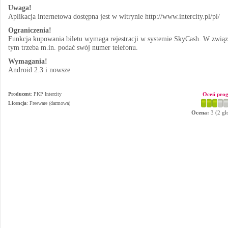
Uwaga!
Aplikacja internetowa dostępna jest w witrynie http://www.intercity.pl/pl/
Ograniczenia!
Funkcja kupowania biletu wymaga rejestracji w systemie SkyCash. W związ
tym trzeba m.in. podać swój numer telefonu.
Wymagania!
Android 2.3 i nowsze
Producent
:
PKP Intercity
Oceń pro
Licencja
: Freeware (darmowa)
Ocena:
3
(
2
gł