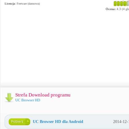
Licencja
: Freeware (darmowa)
Ocena:
4.3
(
4
gł
Strefa Download programu
UC Browser HD
UC Browser HD dla Android
2014-12-