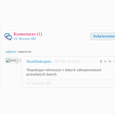
Komentarze (
1
)
UC Browser HD
najlepsze
|
najnowsze
HnauHnakrapunt
| 2017.09.18 14:31
0
Niepokojące informacje o słabych zabezpieczeniach
przesyłanych danych.
UC Browser HD