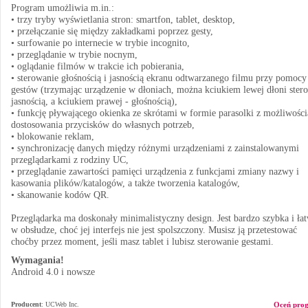
Program umożliwia m.in.:
• trzy tryby wyświetlania stron: smartfon, tablet, desktop,
• przełączanie się między zakładkami poprzez gesty,
• surfowanie po internecie w trybie incognito,
• przeglądanie w trybie nocnym,
• oglądanie filmów w trakcie ich pobierania,
• sterowanie głośnością i jasnością ekranu odtwarzanego filmu przy pomocy
gestów (trzymając urządzenie w dłoniach, można kciukiem lewej dłoni ster
jasnością, a kciukiem prawej - głośnością),
• funkcję pływającego okienka ze skrótami w formie parasolki z możliwości
dostosowania przycisków do własnych potrzeb,
• blokowanie reklam,
• synchronizację danych między różnymi urządzeniami z zainstalowanymi
przeglądarkami z rodziny UC,
• przeglądanie zawartości pamięci urządzenia z funkcjami zmiany nazwy i
kasowania plików/katalogów, a także tworzenia katalogów,
• skanowanie kodów QR.
Przeglądarka ma doskonały minimalistyczny design. Jest bardzo szybka i ła
w obsłudze, choć jej interfejs nie jest spolszczony. Musisz ją przetestować
choćby przez moment, jeśli masz tablet i lubisz sterowanie gestami.
Wymagania!
Android 4.0 i nowsze
Producent
:
UCWeb Inc.
Oceń pro