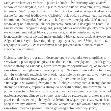
żadnych wskazówek w formie jakichś odnośników. Musimy więc znaleźć
odpowiednie narzędzie, ale nie jest to zadanie trudne. Program, który może
blokować "zło", to np. Adguard Content Blocker. Jest w sklepie Androida za
darmo (a jego kod źródłowy w GitHubie). Jak podają autorzy tego narzędzi
blokuje ono "wszystkie" reklamy - choć tylko w przeglądarkach Yandex i
omawianej od Samsunga, ale bez potrzeby posiadania dostępu do roota. Po
zainstalowaniu programu Adguard, przeglądarka wyświetli go jako przełącz
we wspomnianej sekcji blokady zawartości, a także poinformuje, że
jednocześnie można używać maksymalnie 5 blokad zawartości. Aktywowani
Adguard to już tylko kwestia jednego tapnięcia. A potem? Witajcie re... tzn.
żegnajcie reklamy! (W testowanych u nas przypadkach blokada reklam
rzeczywiście działała).
Opiszmy interfejs programu i dostępne opcje przeglądarkowe. Aplikacja:
• wyświetla paski opcji na górze i na dole ekranu przeglądania - pasek górny
dodanie strony do zakładek, adres strony (także wyszukiwanie), odświeżenie
zawartości, menu główne (opisane poniżej). Natomiast pasek dolny to: przej
do tyłu w historii, przejście do przodu, przejście do strony startowej, otwor
zakładek (i historii oraz zapisanych stron), otworzenie listy kart,
• udostępnia w swoim głównym menu funkcje: udostępnienia strony, dodani
strony do zakładek, zapisania strony do odczytu offline, umieszczenia na
pulpicie skrótu do bieżącej strony, wyszukania na stronie, przejścia do wido
stacjonarnego/mobilnego na stronę, przejścia do rozszerzeń, drukowania str
przejścia do ustawień globalnych - zależnie do włączonych rozszerzeń, lista
opcji może być dłuższa. Przykładowo, wspomniane blokowanie niechcianej
zawartości można z poziomu menu głównego chwilowo wyłączyć,