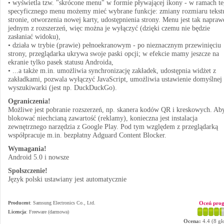
• wyświetla tzw. "skrócone menu" w formie pływającej ikony - w ramach t
specyficznego menu możemy mieć wybrane funkcje: zmiany rozmiaru tekst
stronie, otworzenia nowej karty, udostępnienia strony. Menu jest tak napraw
jednym z rozszerzeń, więc można je wyłączyć (dzięki czemu nie będzie
zasłaniać widoku),
• działa w trybie (prawie) pełnoekranowym - po nieznacznym przewinięciu
strony, przeglądarka ukrywa swoje paski opcji; w efekcie mamy jeszcze na
ekranie tylko pasek statusu Androida,
• ...a także m.in. umożliwia synchronizację zakładek, udostępnia widżet z
zakładkami, pozwala wyłączyć JavaScript, umożliwia ustawienie domyślnej
wyszukiwarki (jest np. DuckDuckGo).
Ograniczenia!
Możliwe jest pobranie rozszerzeń, np. skanera kodów QR i kreskowych. Ab
blokować niechcianą zawartość (reklamy), konieczna jest instalacja
zewnętrznego narzędzia z Google Play. Pod tym względem z przeglądarką
współpracuje m.in. bezpłatny Adguard Content Blocker.
Wymagania!
Android 5.0 i nowsze
Spolszczenie!
Język polski ustawiany jest automatycznie
Producent
:
Samsung Electronics Co., Ltd.
Oceń pro
Licencja
: Freeware (darmowa)
Ocena:
4.4
(
8
gł