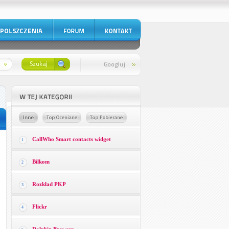
CallWho Smart contacts widget
1
Bilkom
2
Rozkład PKP
3
Flickr
4