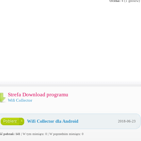
Ocena:
4
(
1
głosów)
Strefa Download programu
Wifi Collector
Wifi Collector dla Android
2018-06-23
ość pobrań: 141
| W tym miesiącu: 0 | W poprzednim miesiącu: 0