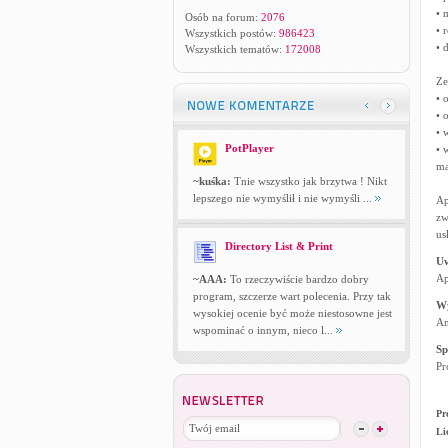
• 
Osób na forum:
2076
• 
Wszystkich postów:
986423
• 
Wszystkich tematów:
172008
Ze
• 
• 
• 
PotPlayer
• 
ma
~kuśka:
Tnie wszystko jak brzytwa ! Nikt
lepszego nie wymyślił i nie wymyśli ...
Ap
zw
us
Directory List & Print
U
Ap
~AAA:
To rzeczywiście bardzo dobry
program, szczerze wart polecenia. Przy tak
W
wysokiej ocenie być może niestosowne jest
An
wspominać o innym, nieco l...
Sp
Pr
Pr
Li