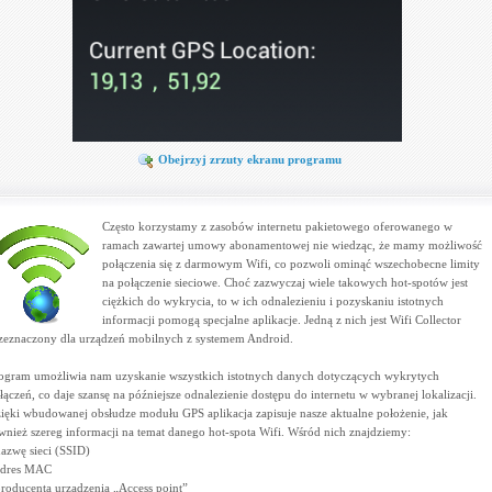
Obejrzyj zrzuty ekranu programu
Często korzystamy z zasobów internetu pakietowego oferowanego w
ramach zawartej umowy abonamentowej nie wiedząc, że mamy możliwość
połączenia się z darmowym Wifi, co pozwoli ominąć wszechobecne limity
na połączenie sieciowe. Choć zazwyczaj wiele takowych hot-spotów jest
ciężkich do wykrycia, to w ich odnalezieniu i pozyskaniu istotnych
informacji pomogą specjalne aplikacje. Jedną z nich jest Wifi Collector
zeznaczony dla urządzeń mobilnych z systemem Android.
ogram umożliwia nam uzyskanie wszystkich istotnych danych dotyczących wykrytych
łączeń, co daje szansę na późniejsze odnalezienie dostępu do internetu w wybranej lokalizacji.
ięki wbudowanej obsłudze modułu GPS aplikacja zapisuje nasze aktualne położenie, jak
wnież szereg informacji na temat danego hot-spota Wifi. Wśród nich znajdziemy:
nazwę sieci (SSID)
adres MAC
producenta urządzenia „Access point”