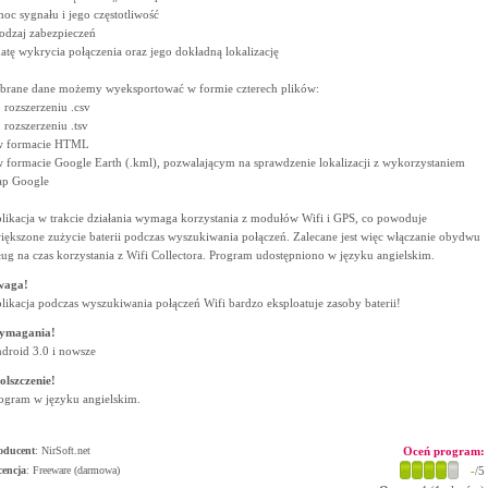
moc sygnału i jego częstotliwość
rodzaj zabezpieczeń
datę wykrycia połączenia oraz jego dokładną lokalizację
brane dane możemy wyeksportować w formie czterech plików:
o rozszerzeniu .csv
o rozszerzeniu .tsv
w formacie HTML
w formacie Google Earth (.kml), pozwalającym na sprawdzenie lokalizacji z wykorzystaniem
p Google
likacja w trakcie działania wymaga korzystania z modułów Wifi i GPS, co powoduje
iększone zużycie baterii podczas wyszukiwania połączeń. Zalecane jest więc włączanie obydwu
ług na czas korzystania z Wifi Collectora. Program udostępniono w języku angielskim.
waga!
likacja podczas wyszukiwania połączeń Wifi bardzo eksploatuje zasoby baterii!
ymagania!
droid 3.0 i nowsze
olszczenie!
ogram w języku angielskim.
oducent
:
NirSoft.net
Oceń program:
cencja
: Freeware (darmowa)
-
/5