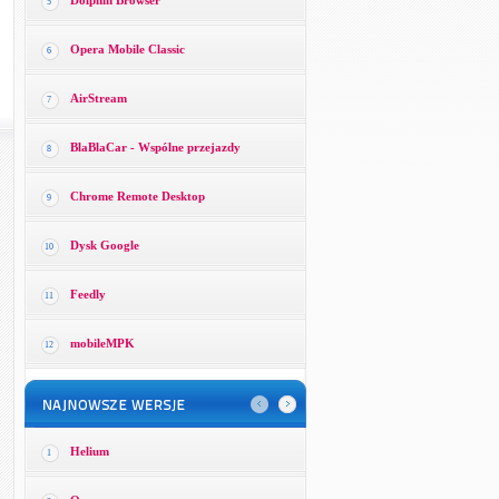
Dolphin Browser
5
Opera Mobile Classic
6
AirStream
7
BlaBlaCar - Wspólne przejazdy
8
Chrome Remote Desktop
9
Dysk Google
10
Feedly
11
mobileMPK
12
Helium
1