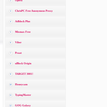
Opera
2
ChrisPC Free Anonymous Proxy
3
Adblock Plus
4
Mixmax Free
5
Viber
6
Praat
7
uBlock Origin
8
TARGET 3001!
9
Honeycam
10
TypingMaster
11
GOG Galaxy
12