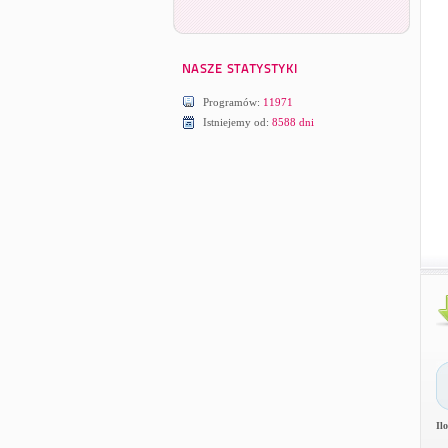
Programów:
11971
Istniejemy od:
8588 dni
Il