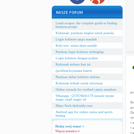
Leads scraper: the complete guide to finding
business prospe
Kokienak: panduan singkat untuk pemula
Login kokitoto tanpa masalah
Koki toto: solusi akses mudah
Panduan login kokitoto terlengkap
Login kokitoto dengan praktis
Kokienak terbaru hari ini
[problem]wymiana baterii
Panduan daftar kokitoto terbaru
Kokienak terbaik untuk informasi
Online rewards for verified casino members
pr
Whatsapp +237676641179 miracle mystic
magic ring# magic oil
Pr
Https://kick-thebuddy.com
po
Android app for online casino and sports
Dz
betting
ró
• 
Dodaj swój temat
• 
Więcej tematów
• 