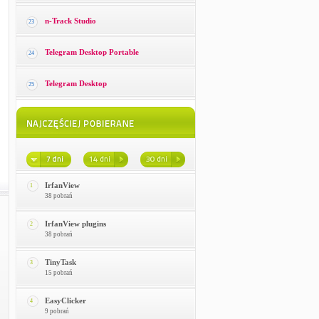
n-Track Studio
23
Telegram Desktop Portable
24
Telegram Desktop
25
IrfanView
1
38 pobrań
IrfanView plugins
2
38 pobrań
TinyTask
3
15 pobrań
EasyClicker
4
9 pobrań