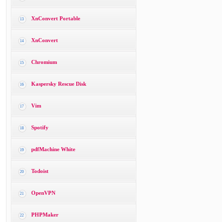
XnConvert Portable
13
XnConvert
14
Chromium
15
Kaspersky Rescue Disk
16
Vim
17
Spotify
18
pdfMachine White
19
Todoist
20
OpenVPN
21
PHPMaker
22