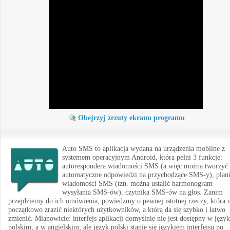
Obejrzyj zrzuty ekranu programu
Auto SMS to aplikacja wydana na urządzenia mobilne z
systemem operacyjnym Android, która pełni 3 funkcje:
autorespondera wiadomości SMS (a więc można tworzyć
automatyczne odpowiedzi na przychodzące SMS-y), plani
wiadomości SMS (tzn. można ustalić harmonogram
wysyłania SMS-ów), czytnika SMS-ów na głos. Zanim
przejdziemy do ich omówienia, powiedzmy o pewnej istotnej rzeczy, która
początkowo zrazić niektórych użytkowników, a którą da się szybko i łatwo
zmienić. Mianowicie: interfejs aplikacji domyślnie nie jest dostępny w języ
polskim, a w angielskim; ale język polski stanie się językiem interfejsu po