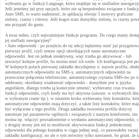
wybraniu go w funkcji Language, która znajduje się w szufladzie nawigacyj
Jeśli jesteśmy już przy opcjach, które nie są bezpośrednio związane z funkc
Auto SMS, to warto nadmienić, że aplikacja oferuje 3 motywy graficzne:
zielony, czarny i różowy. Jeśli kogoś zrazi domyślny zielony, to czarny pow
mu przypaść do gustu.
A teraz sedno, czyli najważniejsze funkcje programu. Do czego mamy dostę
jej szuflady nawigacyjnej?
• Auto odpowiedź - po przejściu do tej sekcji będziemy mieć już przygotow
pierwszy profil, czyli zestaw opcji określających nasze automatyczne
odpowiedzi. Jest on jednak nieaktywny, więc trzeba go aktywować - lub
utworzyć kolejne profile, bo można mieć ich wiele. Ich konfiguracja jest pro
W kolejnych polach pierwszej zakładki decydujemy o: nazwie profilu; obsłu
automatycznych odpowiedzi na SMS-y, automatycznych odpowiedzi na
przeoczone połączenia telefoniczne, automatycznego czytania SMS-ów po i
odebraniu; określamy wiadomość odpowiedzi - domyślnie jest w języku
angielskim, dlatego trzeba ją koniecznie zmienić; wybieramy czas trwania
funkcji odpowiedzi, czyli kiedy ma być aktywna (zawsze, w wybranych dni
w wybranym czasie itp.); w ostatnim kroku wybieramy listy kontaktów, któ
automatyczne odpowiedzi mają dotyczyć, a także listy kontaktów, które maj
być wyłączone z tego profilu. Druga zakładka tworzenia profilu dotyczy
natomiast już parametrów ogólnych i związanych z naszym komfortem, tzn.
można np. włączyć powiadomienie o wysłaniu automatycznej odpowiedzi, 
z drugiej strony jest też tu możliwość aktywowania funkcji jednokrotnej
odpowiedzi dla jednego kontaktu w ciągu jednej sesji, co pasowałoby raczej
zakładki konfiguracji; no ale o tym mówimy tylko nawiasem, bo grunt, że t