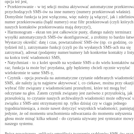
opcja też jest,
• Przekierowanie - w tej sekcji można aktywować automatyczne przekierow
przychodzących SMS-ów na inne numery (numery przekierowań właśnie).
Domyślnie funkcja ta jest wyłączona, więc należy ją włączyć, jak i zdefinio
numer przekierowania (bądź numery) oraz filtr przekierowań (czyli których 
naszych kontaktów przekierowania mają dotyczyć),
• Harmonogram - ekran ten jest całkowicie pusty, dlatego należy terminarz
wysyłki automatycznych SMS-ów skonfigurować, a zrobimy to bardzo łatw
Wystarczy określić: datę i czas, powtarzalność SMS-ów (np. co godzinę, co
tydzień itd.), zatrzymanie funkcji (czyli po ilu wysłanych SMS-ach ma się
zatrzymać), adresat (podajemy numer/numery lub konkretne kontakty z listy
na końcu treść wiadomości SMS,
• Natychmiast - to z kolei sposób na wysłanie SMS-a do wielu kontaktów n
raz; funkcja ta może być przydatna, gdy będziemy chcieli ręcznie wysyłać
wielokrotnie te same SMS-y,
• Czytnik - opcja pozwala na automatyczne czytanie odebranych wiadomośc
SMS, ale należy ją tu najpierw aktywować i, co ciekawe, można przy okazji
wybrać filtr związany z wiadomościami przeszłymi, które też mogą być
odczytane na głos. Zatem czytnik związany jest zarówno z przyszłością, jak 
przeszłością. to czytanie naszych archiwalnych wiadomości może odbywać s
związku z SMS-ami otrzymanymi np. tylko dzisiaj czy w ciągu jednego
tygodnia/miesiąca, a może nawet dotyczyć wszystkich wiadomości; pamięta
jedynie, że od momentu uruchomienia odtwarzania do momentu usłyszenia
głosu może minąć kilka sekund - do czytania używany jest syntezator mowy
naszego systemu.
Prócz powyższego, aplikacja umożliwia tworzenie szablonów SMS-ów oraz