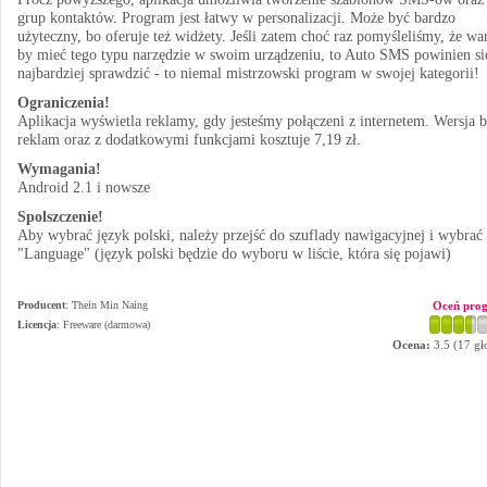
grup kontaktów. Program jest łatwy w personalizacji. Może być bardzo
użyteczny, bo oferuje też widżety. Jeśli zatem choć raz pomyśleliśmy, że wa
by mieć tego typu narzędzie w swoim urządzeniu, to Auto SMS powinien si
najbardziej sprawdzić - to niemal mistrzowski program w swojej kategorii!
Ograniczenia!
Aplikacja wyświetla reklamy, gdy jesteśmy połączeni z internetem. Wersja 
reklam oraz z dodatkowymi funkcjami kosztuje 7,19 zł.
Wymagania!
Android 2.1 i nowsze
Spolszczenie!
Aby wybrać język polski, należy przejść do szuflady nawigacyjnej i wybrać
"Language" (język polski będzie do wyboru w liście, która się pojawi)
Producent
:
Thein Min Naing
Oceń pro
Licencja
: Freeware (darmowa)
Ocena:
3.5
(
17
gł