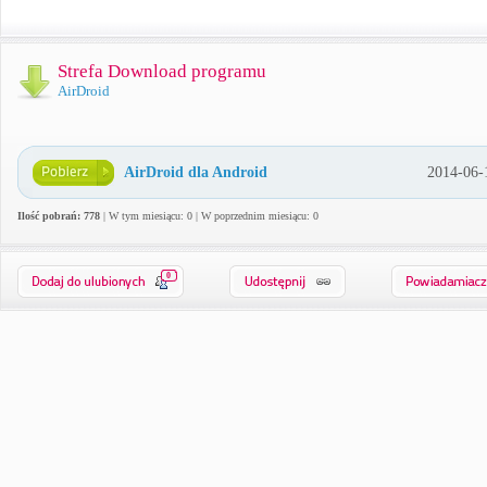
Strefa Download programu
AirDroid
AirDroid dla Android
2014-06-
Ilość pobrań: 778
| W tym miesiącu: 0 | W poprzednim miesiącu: 0
0