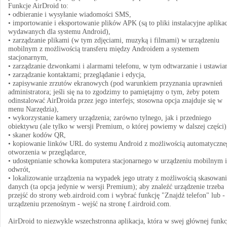
Funkcje AirDroid to:
• odbieranie i wysyłanie wiadomości SMS,
• importowanie i eksportowanie plików APK (są to pliki instalacyjne aplikac
wydawanych dla systemu Android),
• zarządzanie plikami (w tym zdjęciami, muzyką i filmami) w urządzeniu
mobilnym z możliwością transferu między Androidem a systemem
stacjonarnym,
• zarządzanie dzwonkami i alarmami telefonu, w tym odtwarzanie i ustawian
• zarządzanie kontaktami; przeglądanie i edycja,
• zapisywanie zrzutów ekranowych (pod warunkiem przyznania uprawnień
administratora; jeśli się na to zgodzimy to pamiętajmy o tym, żeby potem
odinstalować AirDroida przez jego interfejs; stosowna opcja znajduje się w
menu Narzędzia),
• wykorzystanie kamery urządzenia; zarówno tylnego, jak i przedniego
obiektywu (ale tylko w wersji Premium, o której powiemy w dalszej części)
• skaner kodów QR,
• kopiowanie linków URL do systemu Android z możliwością automatyczne
otworzenia w przeglądarce,
• udostępnianie schowka komputera stacjonarnego w urządzeniu mobilnym i
odwrót,
• lokalizowanie urządzenia na wypadek jego utraty z możliwością skasowan
danych (ta opcja jedynie w wersji Premium); aby znaleźć urządzenie trzeba
przejść do strony web.airdroid.com i wybrać funkcję "Znajdź telefon" lub -
urządzeniu przenośnym - wejść na stronę f.airdroid.com.
AirDroid to niezwykle wszechstronna aplikacja, która w swej głównej funkc