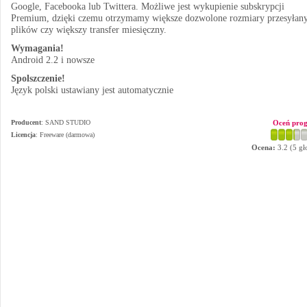
Google, Facebooka lub Twittera. Możliwe jest wykupienie subskrypcji
Premium, dzięki czemu otrzymamy większe dozwolone rozmiary przesyłan
plików czy większy transfer miesięczny.
Wymagania!
Android 2.2 i nowsze
Spolszczenie!
Język polski ustawiany jest automatycznie
Producent
:
SAND STUDIO
Oceń pro
Licencja
: Freeware (darmowa)
Ocena:
3.2
(
5
gł