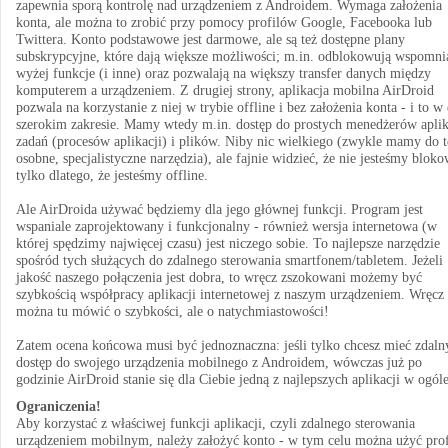
zapewnia sporą kontrolę nad urządzeniem z Androidem. Wymaga założenia
konta, ale można to zrobić przy pomocy profilów Google, Facebooka lub
Twittera. Konto podstawowe jest darmowe, ale są też dostępne plany
subskrypcyjne, które dają większe możliwości; m.in. odblokowują wspomni
wyżej funkcje (i inne) oraz pozwalają na większy transfer danych między
komputerem a urządzeniem. Z drugiej strony, aplikacja mobilna AirDroid
pozwala na korzystanie z niej w trybie offline i bez założenia konta - i to w
szerokim zakresie. Mamy wtedy m.in. dostęp do prostych menedżerów aplik
zadań (procesów aplikacji) i plików. Niby nic wielkiego (zwykle mamy do 
osobne, specjalistyczne narzędzia), ale fajnie widzieć, że nie jesteśmy blok
tylko dlatego, że jesteśmy offline.
Ale AirDroida używać będziemy dla jego głównej funkcji. Program jest
wspaniale zaprojektowany i funkcjonalny - również wersja internetowa (w
której spędzimy najwięcej czasu) jest niczego sobie. To najlepsze narzędzie
spośród tych służących do zdalnego sterowania smartfonem/tabletem. Jeżeli
jakość naszego połączenia jest dobra, to wręcz zszokowani możemy być
szybkością współpracy aplikacji internetowej z naszym urządzeniem. Wręcz 
można tu mówić o szybkości, ale o natychmiastowości!
Zatem ocena końcowa musi być jednoznaczna: jeśli tylko chcesz mieć zdaln
dostęp do swojego urządzenia mobilnego z Androidem, wówczas już po
godzinie AirDroid stanie się dla Ciebie jedną z najlepszych aplikacji w ogól
Ograniczenia!
Aby korzystać z właściwej funkcji aplikacji, czyli zdalnego sterowania
urządzeniem mobilnym, należy założyć konto - w tym celu można użyć prof