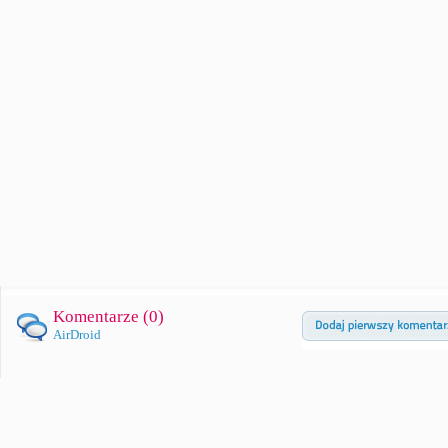
Komentarze (
0
)
AirDroid