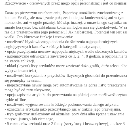
Rzeczywiście - oferowanych przez niego opcji personalizacji jest co niemiar
Zaraz po pierwszym uruchomieniu, Paperboy umożliwia synchronizację z
kontem Feedly, ale nawiązanie połączenia nie jest koniecznością ani w tym
momencie, ani w ogóle później. Mówiąc inaczej, z omawianego czytnika m
śmiało korzystać bez zakładania konta ani logowania się gdziekolwiek. W s
raz dla przetestowania jego potencjału? Jak najbardziej. Potencjał ten jest za
wielki. Oto kluczowe funkcje i ustawienia:
• możliwość błyskawicznego dodania do śledzenia najpopularniejszych
anglojęzycznych kanałów z różnych kategorii tematycznych,
• opcja przeglądania newsów najpopularniejszych wedle śledzonych kanałów
• automatyczne odświeżanie zawartości co 1, 2, 4, 8 godzin, a opcjonalnie t
na starcie aplikacji,
• układ (layout) listy artykułów może zawierać dużo grafik, dużo tekstu alb
wyłącznie sam tekst,
• możliwość korzystania z przycisków fizycznych głośności do przemieszcza
się pomiędzy newsami,
• nieprzeczytane newsy mogą być automatycznie na górze listy; przeczytane
mogą być od razu ukrywane,
• opcja zapisania artykułu do przeczytania na później oraz możliwość czytan
trybie offline,
• możliwość wygenerowania krótkiego podsumowania danego artykułu,
• oznaczanie artykułu jako przeczytanego już w trakcie jego przewijania,
• tryb graficzny uzależniony od aktualnej pory dnia albo ręczne ustawienie
motywu jasnego lub ciemnego,
• 5 rozmiarów czcionki oraz 2 fonty (szeryfowy i bezszeryfowy), a także 3