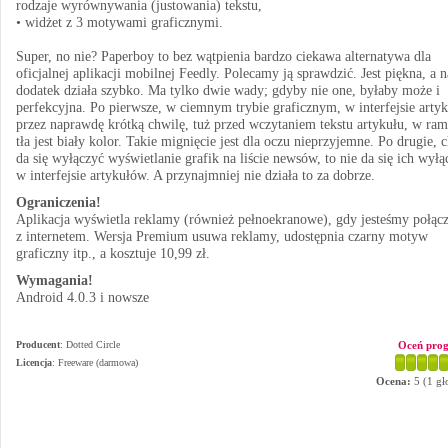
rodzaje wyrównywania (justowania) tekstu,
• widżet z 3 motywami graficznymi.
Super, no nie? Paperboy to bez wątpienia bardzo ciekawa alternatywa dla
oficjalnej aplikacji mobilnej Feedly. Polecamy ją sprawdzić. Jest piękna, a n
dodatek działa szybko. Ma tylko dwie wady; gdyby nie one, byłaby może i
perfekcyjna. Po pierwsze, w ciemnym trybie graficznym, w interfejsie artyk
przez naprawdę krótką chwilę, tuż przed wczytaniem tekstu artykułu, w ra
tła jest biały kolor. Takie mignięcie jest dla oczu nieprzyjemne. Po drugie, 
da się wyłączyć wyświetlanie grafik na liście newsów, to nie da się ich wyłą
w interfejsie artykułów. A przynajmniej nie działa to za dobrze.
Ograniczenia!
Aplikacja wyświetla reklamy (również pełnoekranowe), gdy jesteśmy połącz
z internetem. Wersja Premium usuwa reklamy, udostępnia czarny motyw
graficzny itp., a kosztuje 10,99 zł.
Wymagania!
Android 4.0.3 i nowsze
Producent
:
Dotted Circle
Oceń pro
Licencja
: Freeware (darmowa)
Ocena:
5
(
1
gł