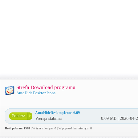
Strefa Download programu
AutoHideDesktopIcons
AutoHideDesktopIcons 6.69
Wersja stabilna
0.09 MB | 2026-04-
Ilość pobrań: 1578
| W tym miesiącu: 0 | W poprzednim miesiącu: 8