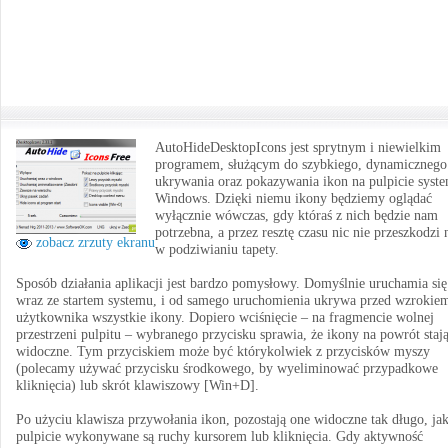
AutoHideDesktopIcons jest sprytnym i niewielkim
programem, służącym do szybkiego, dynamicznego
ukrywania oraz pokazywania ikon na pulpicie syst
Windows. Dzięki niemu ikony będziemy oglądać
wyłącznie wówczas, gdy któraś z nich będzie nam
potrzebna, a przez resztę czasu nic nie przeszkodzi
zobacz zrzuty ekranu
w podziwianiu tapety.
Sposób działania aplikacji jest bardzo pomysłowy. Domyślnie uruchamia się
wraz ze startem systemu, i od samego uruchomienia ukrywa przed wzrokie
użytkownika wszystkie ikony. Dopiero wciśnięcie – na fragmencie wolnej
przestrzeni pulpitu – wybranego przycisku sprawia, że ikony na powrót stają
widoczne. Tym przyciskiem może być którykolwiek z przycisków myszy
(polecamy używać przycisku środkowego, by wyeliminować przypadkowe
kliknięcia) lub skrót klawiszowy [Win+D].
Po użyciu klawisza przywołania ikon, pozostają one widoczne tak długo, ja
pulpicie wykonywane są ruchy kursorem lub kliknięcia. Gdy aktywność