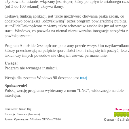
użytkownika ustanie, włączany jest stoper, który po upływie ustalonego cza
(od 3 do 100 sekund) ukrywa ikony.
Ciekawą funkcją aplikacji jest także możliwość chowania paska zadań, co
dodatkowo powiększa „odzyskiwaną” przez program powierzchnię pulpitu.
AutoHideDesktopIcons możemy także schować w zasobniku już od samego
startu Windows, co pozwala na niemal niezauważalną integrację narzędzia z
powłoką systemu.
Program AutoHideDesktopIcons polecamy przede wszystkim użytkownikom
którzy przechowują na pulpicie spore ilości ikon i chcą się ich pozbyć, lecz 
takich czy innych powodów nie chcą ich usuwać permanentnie.
Uwaga!
Program nie wymagaa instalacji.
Wersja dla systemu Windows 98 dostępna jest
tutaj
.
Spolszczenie!
Polską wersję programu wybieramy z menu "LNG", widocznego na dole
interfejsu.
Producent
:
Nenad Hrg
Oceń pro
Licencja
: Freeware (darmowa)
System Operacyjny
:
Windows XP/Vista/7/8/10
Ocena:
4.9
(
16
gł