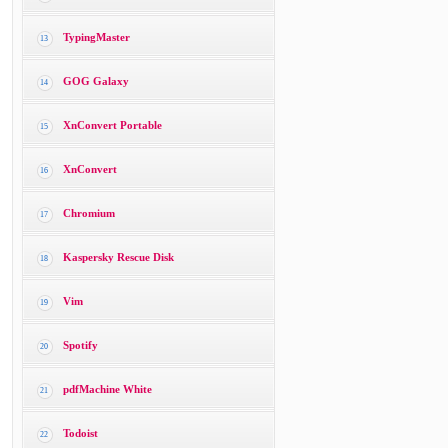
TypingMaster
13
GOG Galaxy
14
XnConvert Portable
15
XnConvert
16
Chromium
17
Kaspersky Rescue Disk
18
Vim
19
Spotify
20
pdfMachine White
21
Todoist
22