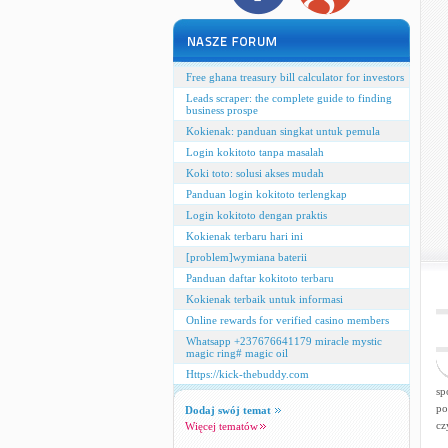
Free ghana treasury bill calculator for investors
Leads scraper: the complete guide to finding
business prospe
Kokienak: panduan singkat untuk pemula
Login kokitoto tanpa masalah
Koki toto: solusi akses mudah
Panduan login kokitoto terlengkap
Login kokitoto dengan praktis
Kokienak terbaru hari ini
[problem]wymiana baterii
Panduan daftar kokitoto terbaru
Kokienak terbaik untuk informasi
Online rewards for verified casino members
Whatsapp +237676641179 miracle mystic
magic ring# magic oil
Https://kick-thebuddy.com
sp
po
Dodaj swój temat
cz
Więcej tematów