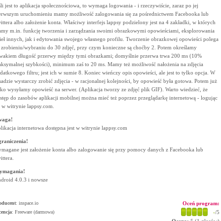
śli jest to aplikacja społecznościowa, to wymaga logowania - i rzeczywiście, zaraz po jej
erwszym uruchomieniu mamy możliwość zalogowania się za pośrednictwem Facebooka lub
ittera albo założenie konta. Właściwy interfejs lappsy podzielony jest na 4 zakładki, w których
my m.in. funkcję tworzenia i zarządzania swoimi obrazkowymi opowieściami, eksplorowania
ieł innych, jak i edytowania swojego własnego profilu. Tworzenie obrazkowej opowieści polega
 zrobieniu/wybraniu do 30 zdjęć, przy czym konieczne są choćby 2. Potem określamy
wakiem długość przerwy między tymi obrazkami; domyślnie przerwa trwa 200 ms (10%
ksymalnej szybkości), minimum zaś to 20 ms. Mamy też możliwość nałożenia na zdjęcia
datkowego filtru; jest ich w sumie 8. Koniec wieńczy opis opowieści, ale jest to tylko opcja. W
sadzie wystarczy zrobić zdjęcia - w racjonalnej kolejności, by opowieść była gotowa. Potem już
lko wysyłamy opowieść na serwer. (Aplikacja tworzy ze zdjęć plik GIF). Warto wiedzieć, że
stęp do zasobów aplikacji mobilnej można mieć też poprzez przeglądarkę internetową - logując
ę w witrynie lappsy.com.
waga!
likacja internetowa dostępna jest w witrynie lappsy.com
raniczenia!
magane jest założenie konta albo zalogowanie się przy pomocy danych z Facebooka lub
ittera.
ymagania!
droid 4.0.3 i nowsze
oducent
:
inspace.io
Oceń program:
cencja
: Freeware (darmowa)
-
/5