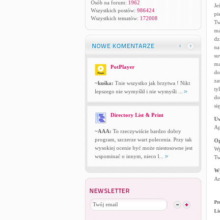
Osób na forum:
1962
Je
Wszystkich postów:
986424
pi
Wszystkich tematów:
172008
Tw
ma
dz
na
su
ma
PotPlayer
do
za
~kuśka:
Tnie wszystko jak brzytwa ! Nikt
ty
lepszego nie wymyślił i nie wymyśli ...
do
si
Directory List & Print
U
Ap
~AAA:
To rzeczywiście bardzo dobry
program, szczerze wart polecenia. Przy tak
Og
wysokiej ocenie być może niestosowne jest
Wy
wspominać o innym, nieco l...
Tw
W
An
Pr
Li