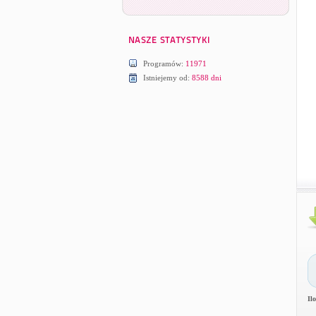
Programów:
11971
Istniejemy od:
8588 dni
Il