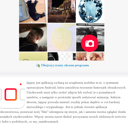
Obejrzyj zrzuty ekranu programu
lappsy jest aplikacją wydaną na urządzenia mobilne m.in. z systemem
operacyjnym Android, która umożliwia tworzenie historyjek obrazkowych.
Użytkownik musi tylko zrobić zdjęcia lub wybrać je z posiadanych
zasobów, a następnie w prościutki sposób zedytować animację. Jednym
słowem, lappsy pozwala zmienić zwykły pokaz slajdów w coś bardziej
niezwykłego i oryginalnego. Jest to jednak również aplikacja
ołecznościowa, ponieważ swój "film" udostępnia się innym, jak i samemu można oglądać dzieła
zostałych użytkowników. Więcej: można nawet śledzić poczynania swoich ulubionych twórców
y ludzi o podobnych, co my, zamiłowaniach.