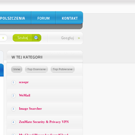
scoopr
1
WeMail
2
Image Searcher
3
ZenMate Security & Privacy VPN
4