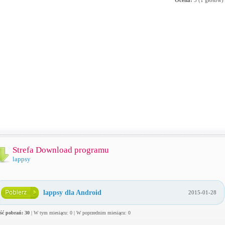
Ocena:
5
(
1
głosów)
Strefa Download programu
lappsy
lappsy dla Android
2015-01-28
ość pobrań: 30
| W tym miesiącu: 0 | W poprzednim miesiącu: 0