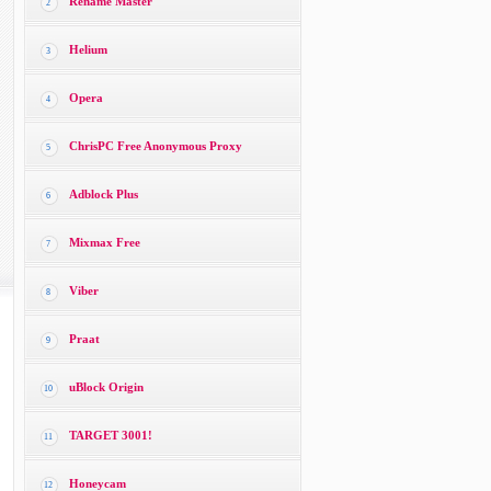
Rename Master
2
Helium
3
Opera
4
ChrisPC Free Anonymous Proxy
5
Adblock Plus
6
Mixmax Free
7
Viber
8
Praat
9
uBlock Origin
10
TARGET 3001!
11
Honeycam
12