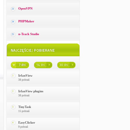
OpenVPN
23
PHPMaker
24
n-Track Studio
25
IrfanView
1
38 pobrań
IrfanView plugins
2
38 pobrań
TinyTask
3
15 pobrań
EasyClicker
4
9 pobrań