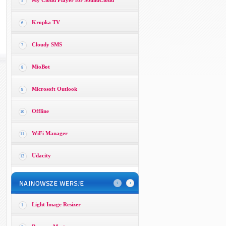
My Cloud Player for SoundCloud
5
Kropka TV
6
Cloudy SMS
7
MioBot
8
Microsoft Outlook
9
Offline
10
WiFi Manager
11
Udacity
12
Light Image Resizer
1