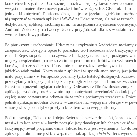
konkretnych zagadnień. Co ważne, umożliwia się użytkownikowi pobranie
wszystkich materiałów (nawet paczkę filmów ważących 5 GB? Tak - i to
jednym kliknięciem). Platforma dostępna jest w języku angielskim i można s
nią zapoznać w ramach aplikacji WWW na Udacity.com, ale też w ramach
dedykowanej aplikacji mobilnej m.in. na urządzenia z systemem operacyjn
Android. Zobaczmy, co twórcy Udacity przygotowali dla nas w ostatnim z
wymienionych wypadków.
Po pierwszym uruchomieniu Udacity na urządzeniu z Androidem możemy s
zarejestrować. Dostępne opcje to pośrednictwo Facebooka albo tradycyjny a
e-mail. Rejestracja da nam oczywiście funkcję synchronizacji postępów w n
między urządzeniami, co oznacza tu po prostu menu skrótów do wybranych
kursów, jako że sednem są filmy i nie mamy rozkazu wykonywania
jakichkolwiek zadań. Korzystanie z aplikacji w sposób anonimowy jest jedn
mało przyjemne - w ten sposób poznamy tylko katalog dostępnych kursów,
przeczytamy ich opisy, jak i będziemy mogli zobaczyć ich filmowe zwiastun
Rejestracja pozwoli oglądać całe kursy. Odtwarzacz filmów dostarczony z
aplikacją jest dobry; można w nim np. tapnięciami przechodzić do kolejnyc
części; samo odtwarzanie odbywa się w trybie poziomym urządzenia. Prócz 
jednak aplikacja mobilna Udacity w zasadzie nic więcej nie oferuje - w pe
sensie jest więc ona tylko prostym klientem właściwej platformy.
Podsumowując, Udacity to kolejne świetne narzędzie do nauki, które pozna
musi - i to koniecznie! - każdy początkujący developer lub chcący wejść w
fascynujący świat programowania. Jakość kursów jest wyśmienita. Co do fo
aplikacja mobilna nie jest tak wspaniała, jak aplikacja WWW, lecz wynika t