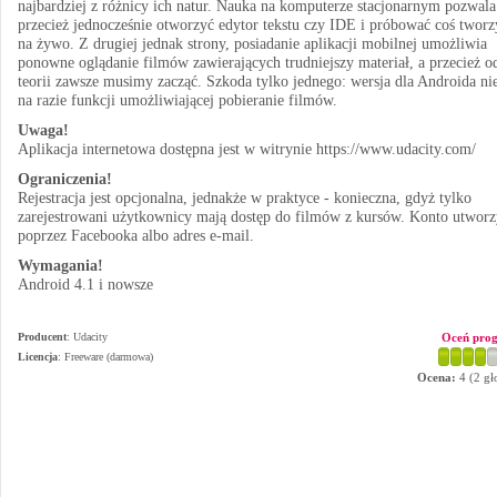
najbardziej z różnicy ich natur. Nauka na komputerze stacjonarnym pozwala
przecież jednocześnie otworzyć edytor tekstu czy IDE i próbować coś tworz
na żywo. Z drugiej jednak strony, posiadanie aplikacji mobilnej umożliwia
ponowne oglądanie filmów zawierających trudniejszy materiał, a przecież o
teorii zawsze musimy zacząć. Szkoda tylko jednego: wersja dla Androida ni
na razie funkcji umożliwiającej pobieranie filmów.
Uwaga!
Aplikacja internetowa dostępna jest w witrynie https://www.udacity.com/
Ograniczenia!
Rejestracja jest opcjonalna, jednakże w praktyce - konieczna, gdyż tylko
zarejestrowani użytkownicy mają dostęp do filmów z kursów. Konto utwor
poprzez Facebooka albo adres e-mail.
Wymagania!
Android 4.1 i nowsze
Producent
:
Udacity
Oceń pro
Licencja
: Freeware (darmowa)
Ocena:
4
(
2
gł