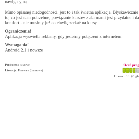
nawigacyjną.
Mimo opisanej niedogodności, jest to i tak świetna aplikacja. Błyskawicznie
to, co jest nam potrzebne; powiązanie kursów z alarmami jest przydatne i da
komfort - nie musimy już co chwilę zerkać na kursy.
Ograniczenia!
Aplikacja wyświetla reklamy, gdy jesteśmy połączeni z internetem.
Wymagania!
Android 2.1 i nowsze
Producent
:
skawue
Oceń pro
Licencja
: Freeware (darmowa)
Ocena:
3.5
(
8
gł