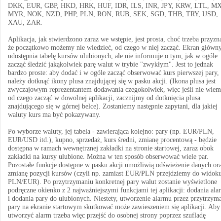
DKK, EUR, GBP, HKD, HRK, HUF, IDR, ILS, INR, JPY, KRW, LTL, M
MYR, NOK, NZD, PHP, PLN, RON, RUB, SEK, SGD, THB, TRY, USD,
XAU, ZAR.
Aplikacja, jak stwierdzono zaraz we wstępie, jest prosta, choć trzeba przyzn
że początkowo możemy nie wiedzieć, od czego w niej zacząć. Ekran główn
udostępnia tabelę kursów ulubionych, ale nie informuje o tym, jak w ogóle
zacząć śledzić jakąkolwiek parę walut w trybie "zwykłym". Jest to jednak
bardzo proste: aby dodać i w ogóle zacząć obserwować kurs pierwszej pary,
należy dotknąć ikony plusa znajdującej się w pasku akcji. (Ikona plusa jest
zwyczajowym reprezentantem dodawania czegokolwiek, więc jeśli nie wiem
od czego zacząć w dowolnej aplikacji, zacznijmy od dotknięcia plusa
znajdującego się w górnej belce). Zostaniemy następnie zapytani, dla jakiej
waluty kurs ma być pokazywany.
Po wyborze waluty, jej tabela - zawierająca kolejno: pary (np. EUR/PLN,
EUR/USD itd.), kupno, sprzedaż, kurs średni, zmianę procentową - będzie
dostępna w ramach wewnętrznej zakładki na stronie startowej, zaraz obok
zakładki na kursy ulubione. Można w ten sposób obserwować wiele par.
Pozostałe funkcje dostępne w pasku akcji umożliwią odświeżenie danych or
zmianę pozycji kursów (czyli np. zamiast EUR/PLN przejdziemy do widok
PLN/EUR). Po przytrzymaniu konkretnej pary walut zostanie wyświetlone
podręczne okienko z 2 najważniejszymi funkcjami tej aplikacji: dodania al
i dodania pary do ulubionych. Niestety, utworzenie alarmu przez przytrzym
pary na ekranie startowym skutkować może zawieszeniem się aplikacji. Aby
utworzyć alarm trzeba więc przejść do osobnej strony poprzez szufladę