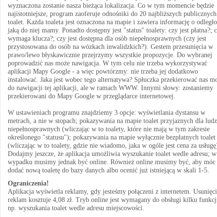
wyznaczona zostanie nasza bieżąca lokalizacja. Co w tym momencie będzie
najistotniejsze, program zaoferuje odnośniki do 20 najbliższych publicznych
toalet. Każda toaleta jest oznaczona na mapie i zawiera informację o odległo
jaką do niej mamy. Ponadto dostępny jest "status" toalety: czy jest płatna?; 
wymaga klucza?; czy jest dostępna dla osób niepełnosprawnych (czy jest
przystosowana do osób na wózkach inwalidzkich?). Gestem przesunięcia w
prawo/lewo błyskawicznie przejrzymy wszystkie propozycje. Do wybranej
poprowadzić nas może nawigacja. W tym celu nie trzeba wykorzystywać
aplikacji Mapy Google - a więc powtórzmy: nie trzeba jej dodatkowo
instalować. Jaka jest wobec tego alternatywa? Spłuczka przekierować nas m
do nawigacji tej aplikacji, ale w ramach WWW. Innymi słowy: zostaniemy
przekierowani do Mapy Google w przeglądarce internetowej.
W ustawieniach programu znajdziemy 3 opcje: wyświetlania dystansu w
metrach, a nie w stopach; pokazywania na mapie toalet przyjaznych dla ludz
niepełnosprawnych (wliczając w to toalety, które nie mają w tym zakresie
określonego "statusu"); pokazywania na mapie wyłącznie bezpłatnych toalet
(wliczając w to toalety, gdzie nie wiadomo, jaka w ogóle jest cena za usługę
Dodajmy jeszcze, że aplikacja umożliwia wyszukanie toalet wedle adresu; 
wypadku musimy jednak być online. Również online musimy być, aby móc
dodać nową toaletę do bazy danych albo ocenić już istniejącą w skali 1-5.
Ograniczenia!
Aplikacja wyświetla reklamy, gdy jesteśmy połączeni z internetem. Usunięc
reklam kosztuje 4,08 zł. Tryb online jest wymagany do obsługi kilku funkcj
np. wyszukania toalet wedle adresu miejscowości.