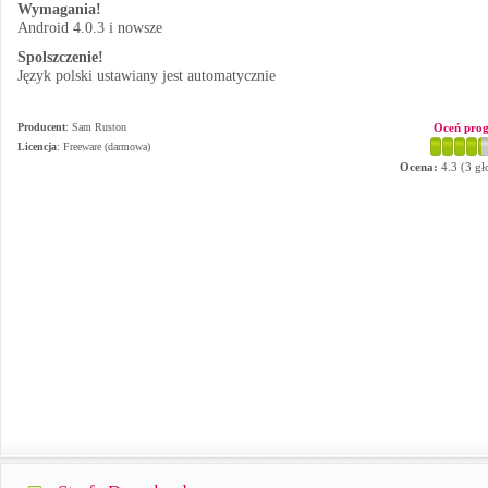
Wymagania!
Android 4.0.3 i nowsze
Spolszczenie!
Język polski ustawiany jest automatycznie
Producent
:
Sam Ruston
Oceń pro
Licencja
: Freeware (darmowa)
Ocena:
4.3
(
3
gł