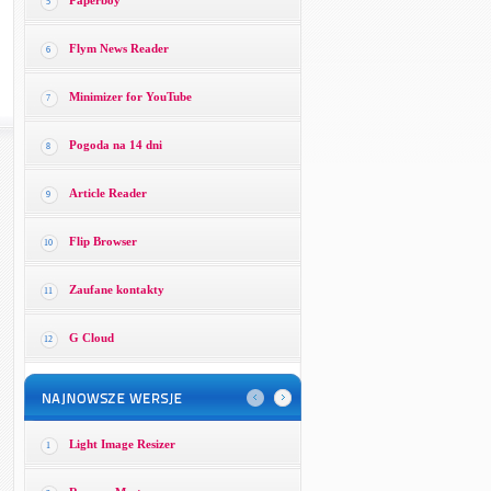
Paperboy
5
Flym News Reader
6
Minimizer for YouTube
7
Pogoda na 14 dni
8
Article Reader
9
Flip Browser
10
Zaufane kontakty
11
G Cloud
12
Light Image Resizer
1