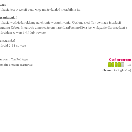
waga!
likacja jest w wersji beta, więc może działać niestabilnie itp.
raniczenia!
likacja wyświetla reklamę na ekranie wyszukiwania. Obsługa sieci Tor wymaga instalacji
ogramu Orbot. Integracja z menedżerem haseł LastPass możliwa jest wyłącznie dla urządzeń z
droidem w wersji 4.4 lub nowszej.
ymagania!
droid 2.1 i nowsze
oducent
:
TomPod Apps
Oceń program:
cencja
: Freeware (darmowa)
-
/5
Ocena:
4
(
2
głosów)