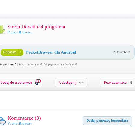
Strefa Download programu
PocketBrowser
PocketBrowser dla Android
2017-03-12
ość pobrań: 5
| W tym miesiącu: 0 | W poprzednim miesiącu: 0
0
Komentarze (
0
)
PocketBrowser