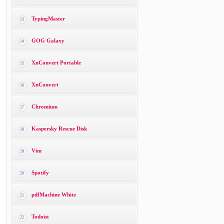
TypingMaster
13
GOG Galaxy
14
XnConvert Portable
15
XnConvert
16
Chromium
17
Kaspersky Rescue Disk
18
Vim
19
Spotify
20
pdfMachine White
21
Todoist
22