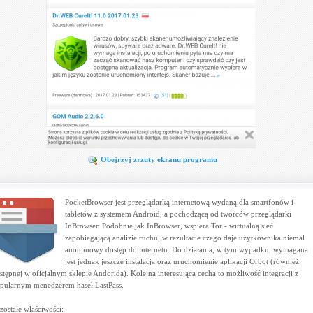
Obejrzyj zrzuty ekranu programu
PocketBrowser jest przeglądarką internetową wydaną dla smartfonów i
tabletów z systemem Android, a pochodzącą od twórców przeglądarki
InBrowser. Podobnie jak InBrowser, wspiera Tor - wirtualną sieć
zapobiegającą analizie ruchu, w rezultacie czego daje użytkownika niemal
anonimowy dostęp do internetu. Do działania, w tym wypadku, wymagana
jest jednak jeszcze instalacja oraz uruchomienie aplikacji Orbot (również
stępnej w oficjalnym sklepie Andorida). Kolejna interesująca cecha to możliwość integracji z
pularnym menedżerem haseł LastPass.
zostałe właściwości: