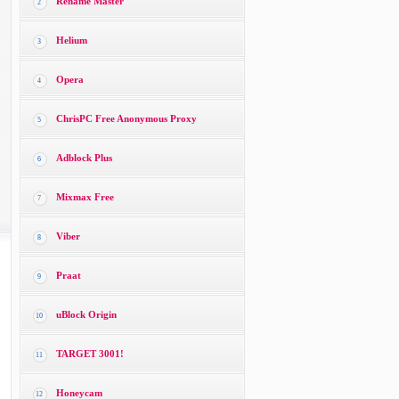
Rename Master
2
Helium
3
Opera
4
ChrisPC Free Anonymous Proxy
5
Adblock Plus
6
Mixmax Free
7
Viber
8
Praat
9
uBlock Origin
10
TARGET 3001!
11
Honeycam
12