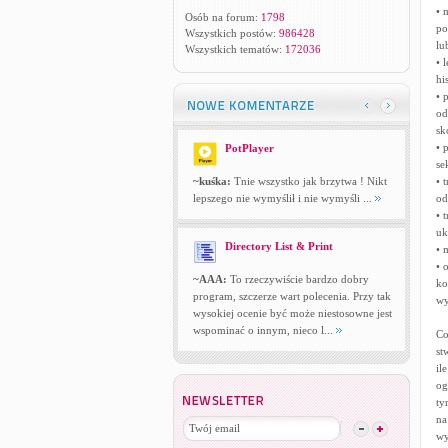
• 
Osób na forum:
1798
po
Wszystkich postów:
986428
lu
Wszystkich tematów:
172036
• 
hi
• 
od
sk
• 
PotPlayer
se
~kuśka:
Tnie wszystko jak brzytwa ! Nikt
• 
lepszego nie wymyślił i nie wymyśli ...
od
• 
uk
Directory List & Print
• 
• 
~AAA:
To rzeczywiście bardzo dobry
ko
program, szczerze wart polecenia. Przy tak
wy
wysokiej ocenie być może niestosowne jest
wspominać o innym, nieco l...
Co
st
il
og
ty
na
wy