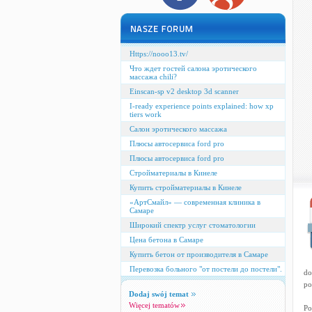
Https://nooo13.tv/
Что ждет гостей салона эротического
массажа chili?
Einscan-sp v2 desktop 3d scanner
I-ready experience points explained: how xp
tiers work
Салон эротического массажа
Плюсы автосервиса ford pro
Плюсы автосервиса ford pro
Стройматериалы в Кинеле
Купить стройматериалы в Кинеле
«АртСмайл» — современная клиника в
Самаре
Широкий спектр услуг стоматологии
Цена бетона в Самаре
Купить бетон от производителя в Самаре
Перевозка больного "от постели до постели".
do
po
Dodaj swój temat
Więcej tematów
Po