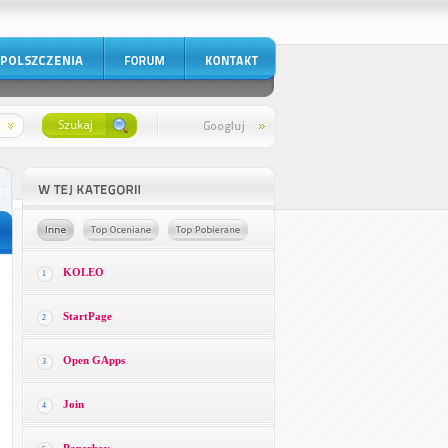
KOLEO
1
StartPage
2
Open GApps
3
Join
4