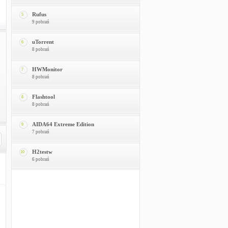
Rufus
5
9 pobrań
uTorrent
6
8 pobrań
HWMonitor
7
8 pobrań
Flashtool
8
8 pobrań
AIDA64 Extreme Edition
9
7 pobrań
H2testw
10
6 pobrań