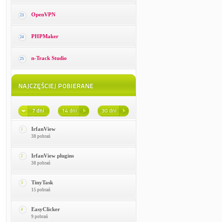
OpenVPN
23
PHPMaker
24
n-Track Studio
25
IrfanView
1
38 pobrań
IrfanView plugins
2
38 pobrań
TinyTask
3
15 pobrań
EasyClicker
4
9 pobrań