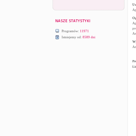
U
Ap
Og
Ap
pr
Programów:
11971
An
Istniejemy od:
8589 dni
W
An
Pr
Li