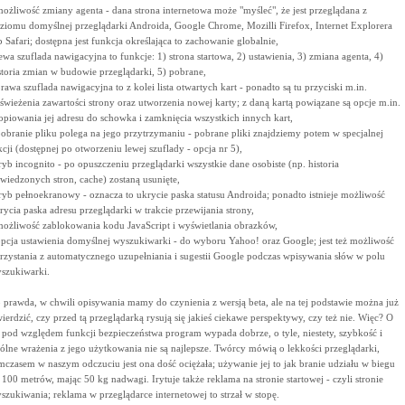
możliwość zmiany agenta - dana strona internetowa może "myśleć", że jest przeglądana z
ziomu domyślnej przeglądarki Androida, Google Chrome, Mozilli Firefox, Internet Explorera
b Safari; dostępna jest funkcja określająca to zachowanie globalnie,
lewa szuflada nawigacyjna to funkcje: 1) strona startowa, 2) ustawienia, 3) zmiana agenta, 4)
storia zmian w budowie przeglądarki, 5) pobrane,
prawa szuflada nawigacyjna to z kolei lista otwartych kart - ponadto są tu przyciski m.in.
świeżenia zawartości strony oraz utworzenia nowej karty; z daną kartą powiązane są opcje m.in.
opiowania jej adresu do schowka i zamknięcia wszystkich innych kart,
pobranie pliku polega na jego przytrzymaniu - pobrane pliki znajdziemy potem w specjalnej
kcji (dostępnej po otworzeniu lewej szuflady - opcja nr 5),
tryb incognito - po opuszczeniu przeglądarki wszystkie dane osobiste (np. historia
wiedzonych stron, cache) zostaną usunięte,
tryb pełnoekranowy - oznacza to ukrycie paska statusu Androida; ponadto istnieje możliwość
rycia paska adresu przeglądarki w trakcie przewijania strony,
możliwość zablokowania kodu JavaScript i wyświetlania obrazków,
opcja ustawienia domyślnej wyszukiwarki - do wyboru Yahoo! oraz Google; jest też możliwość
rzystania z automatycznego uzupełniania i sugestii Google podczas wpisywania słów w polu
szukiwarki.
 prawda, w chwili opisywania mamy do czynienia z wersją beta, ale na tej podstawie można już
wierdzić, czy przed tą przeglądarką rysują się jakieś ciekawe perspektywy, czy też nie. Więc? O
e pod względem funkcji bezpieczeństwa program wypada dobrze, o tyle, niestety, szybkość i
ólne wrażenia z jego użytkowania nie są najlepsze. Twórcy mówią o lekkości przeglądarki,
mczasem w naszym odczuciu jest ona dość ociężała; używanie jej to jak branie udziału w biegu
 100 metrów, mając 50 kg nadwagi. Irytuje także reklama na stronie startowej - czyli stronie
szukiwania; reklama w przeglądarce internetowej to strzał w stopę.